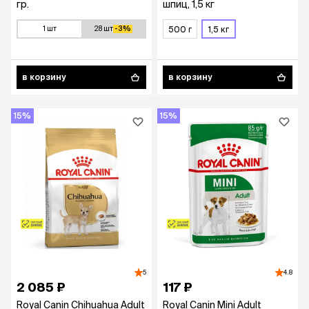
гр.
шпиц, 1,5 кг
1 шт
28 шт
-3%
500 г
1,5 кг
в корзину
в корзину
15%
15%
5
4.8
2 085 ₽
117 ₽
Royal Canin Chihuahua Adult
Royal Canin Mini Adult