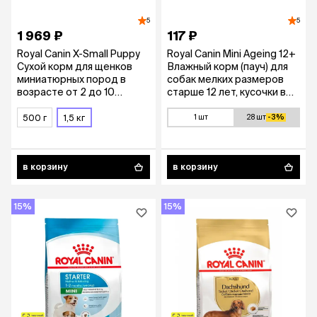
5
5
1 969 ₽
117 ₽
Royal Canin X-Small Puppy
Royal Canin Mini Ageing 12+
Сухой корм для щенков
Влажный корм (пауч) для
миниатюрных пород в
собак мелких размеров
возрасте от 2 до 10
старше 12 лет, кусочки в
месяцев, 1,5 кг
соусе, 85 гр.
500 г
1,5 кг
1 шт
28 шт
-3%
в корзину
в корзину
15%
15%