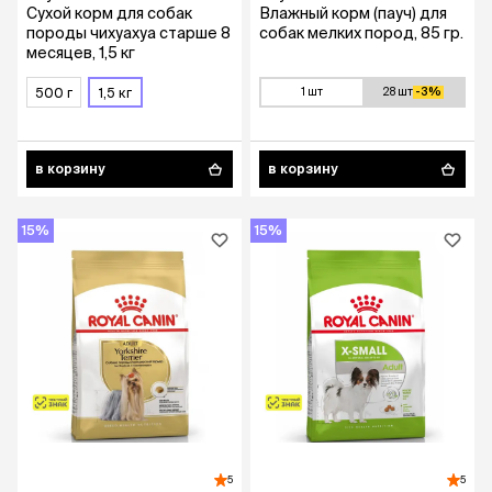
Сухой корм для собак
Влажный корм (пауч) для
породы чихуахуа старше 8
собак мелких пород, 85 гр.
месяцев, 1,5 кг
500 г
1,5 кг
1 шт
28 шт
-3%
в корзину
в корзину
15%
15%
5
5