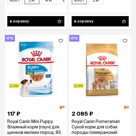
800 г
2 кг
4 кг
8 кг
800 г
2 кг
в корзину
в корзину
15%
15%
5
5
117 ₽
2 085 ₽
Royal Canin Mini Puppy
Royal Canin Pomeranian
Влажный корм (пауч) для
Сухой корм для собак
щенков мелких пород, 85
породы померанский