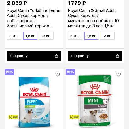
2 069 ₽
1 779 ₽
Royal Canin Yorkshire Terrier
Royal Canin X-Small Adult
Adult Сухой корм для
Сухой корм для
собак породы
миниатюрных собак от 10
йоркширский терьер
месяцев до 8 лет, 1,5 кг
старше 10 месяцев, 1,5 кг
500 г
1,5 кг
3 кг
500 г
1,5 кг
3 кг
в корзину
в корзину
15%
15%