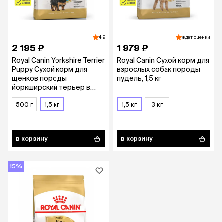
4.9
ждет оценки
2 195 ₽
1 979 ₽
Royal Canin Yorkshire Terrier
Royal Canin Сухой корм для
Puppy Сухой корм для
взрослых собак породы
щенков породы
пудель, 1,5 кг
йоркширский терьер в
возрасте до 10 месяцев,
1,5 кг
500 г
1,5 кг
1,5 кг
3 кг
в корзину
в корзину
15%