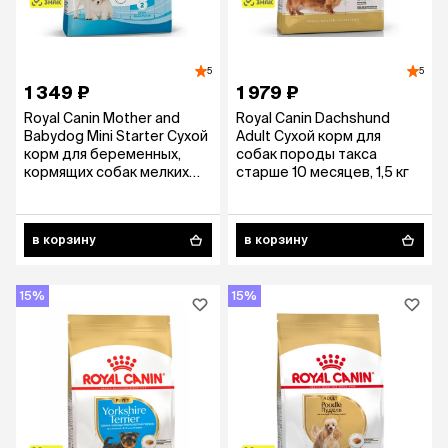
5
5
1 349 ₽
1 979 ₽
Royal Canin Mother and
Royal Canin Dachshund
Babydog Mini Starter Сухой
Adult Сухой корм для
корм для беременных,
собак породы такса
кормящих собак мелких
старше 10 месяцев, 1,5 кг
пород и для щенков до 2
месяцев, 1 кг
в корзину
в корзину
15%
15%