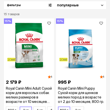
популярные
фильтры
15
товаров
15%
15%
5
5
2 179 ₽
995 ₽
Royal Canin Mini Adult Сухой
Royal Canin Mini Puppy
корм для взрослых собак
Сухой корм для щенков
мелких размеров в
мелких пород в возрасте
возрасте от 10 месяцев
от 2 до 10 месяцев, 800 гр.
до 8 лет, 2 кг