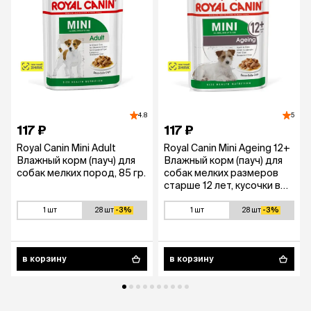
4.8
5
117 ₽
117 ₽
Royal Canin Mini Adult
Royal Canin Mini Ageing 12+
Влажный корм (пауч) для
Влажный корм (пауч) для
собак мелких пород, 85 гр.
собак мелких размеров
старше 12 лет, кусочки в
соусе, 85 гр.
1 шт
28 шт
-3%
1 шт
28 шт
-3%
в корзину
в корзину