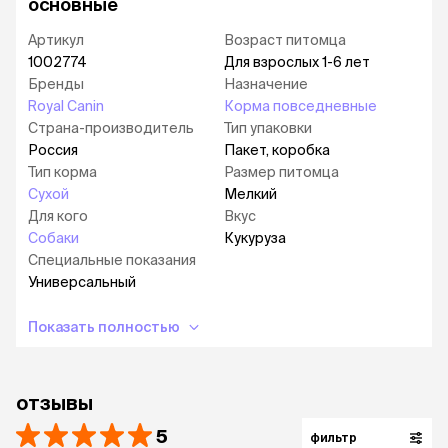
основные
оказывает чистящее воздействие на зубы.
Поддержание здоровья мочевыделительной
Артикул
Возраст питомца
системы. Способствует профилактике
1002774
Для взрослых 1-6 лет
заболеваний мочевыделительной системы за
Бренды
Назначение
счет сбалансированного содержания
Royal Canin
Корма повседневные
минеральных веществ и поддержания рН
Страна-производитель
Тип упаковки
мочи.
Россия
Пакет, коробка
Тип корма
Размер питомца
Про все корма для собак Royal Canin вы можете
Сухой
Мелкий
прочитать в статье «Обзор кормов для собак
Royal Canin» —
Для кого
читать
.
Вкус
Собаки
Кукуруза
Специальные показания
Универсальный
Показать полностью
отзывы
5
фильтр