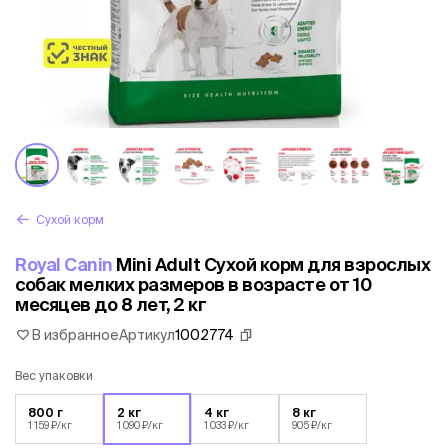
Сухой корм
Royal Canin
Mini Adult Сухой корм для взрослых
собак мелких размеров в возрасте от 10
месяцев до 8 лет, 2 кг
В избранное
Артикул
1002774
Вес упаковки
800 г
2 кг
4 кг
8 кг
1 159 ₽/кг
1 090 ₽/кг
1 033 ₽/кг
905 ₽/кг