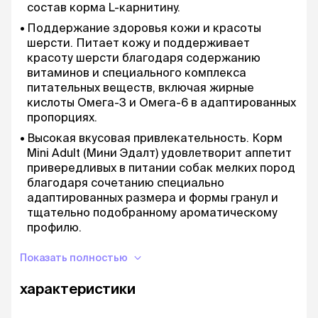
состав корма L-карнитину.
Поддержание здоровья кожи и красоты
шерсти. Питает кожу и поддерживает
красоту шерсти благодаря содержанию
витаминов и специального комплекса
питательных веществ, включая жирные
кислоты Омега-3 и Омега-6 в адаптированных
пропорциях.
Высокая вкусовая привлекательность. Корм
Mini Adult (Мини Эдалт) удовлетворит аппетит
привередливых в питании собак мелких пород
благодаря сочетанию специально
адаптированных размера и формы гранул и
тщательно подобранному ароматическому
профилю.
Поддержание здоровья зубов. Формула
Показать полностью
способствует поддержанию здоровья зубов и
препятствует появлению зубного камня
характеристики
благодаря полифосфату натрия и специально
подобранной текстуре гранул, которая