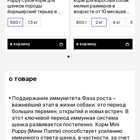
Puppy Сухой корм для
корм для взрослых собак
щенков породы
мелких размеров в
йоркширский терьер в
возрасте от 10 месяцев
возрасте до 10 месяцев,
до 8 лет, 2 кг
500 гр.
500 г
1,5 кг
800 г
2 кг
4 кг
8 кг
в корзину
в корзину
о товаре
Поддержание иммунитета Фаза роста –
важнейший этап в жизни собаки: это период
больших перемен, открытий и новых встреч. В
этот ключевой период иммунная система
щенка развивается постепенно. Корм Mini
Puppy (Мини Паппи) способствует усилению
иммунного ответа щенка, в частности, за счет