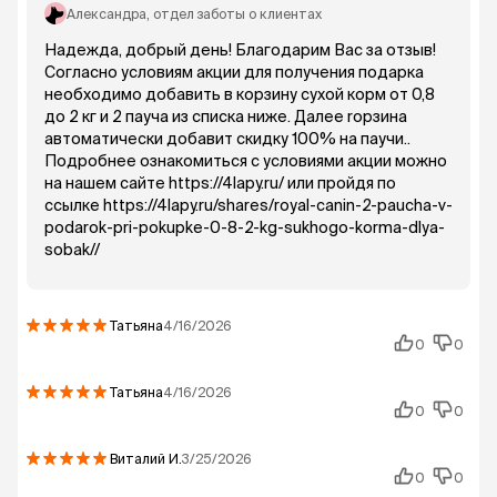
Александра
, отдел заботы о клиентах
Надежда, добрый день! Благодарим Вас за отзыв!
Согласно условиям акции для получения подарка
необходимо добавить в корзину сухой корм от 0,8
до 2 кг и 2 пауча из списка ниже. Далее rорзина
автоматически добавит скидку 100% на паучи..
Подробнее ознакомиться с условиями акции можно
на нашем сайте https://4lapy.ru/ или пройдя по
ссылке https://4lapy.ru/shares/royal-canin-2-paucha-v-
podarok-pri-pokupke-0-8-2-kg-sukhogo-korma-dlya-
sobak//
Татьяна
4/16/2026
0
0
Татьяна
4/16/2026
0
0
Виталий
И.
3/25/2026
0
0