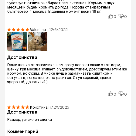
чувствует, отлично набирает вес, активная. Кормим с двух
месяцев и будем кормить до года. Порода стандартный
бультерьер, 4 месяца. В данный момент весит 16 кг.
0
0
Valentina
-.
12/6/2025
Достоинства
Взяли щенка от заводчика, нам сразу посоветовали этот корм,
щенку три месяца, кушает с удовольствием, дрессируем этим же
кормом, но сухим. В миске лучше размачивать кипятком и
остужать, тогда щенок не давится. Стул хороший, щенок
здоровый, довольный )
0
0
Кристина
П.
12/1/2025
Достоинства
Размер, увлажнен слегка
Комментарий