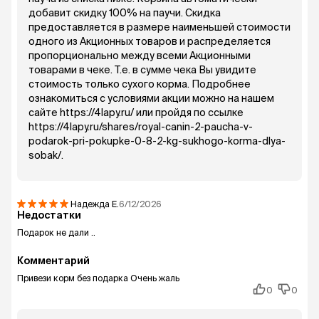
добавит скидку 100% на паучи. Скидка
предоставляется в размере наименьшей стоимости
одного из Акционных товаров и распределяется
пропорционально между всеми Акционными
товарами в чеке. Т.е. в сумме чека Вы увидите
стоимость только сухого корма. Подробнее
ознакомиться с условиями акции можно на нашем
сайте https://4lapy.ru/ или пройдя по ссылке
https://4lapy.ru/shares/royal-canin-2-paucha-v-
podarok-pri-pokupke-0-8-2-kg-sukhogo-korma-dlya-
sobak/.
Надежда
Е.
6/12/2026
Недостатки
Подарок не дали ..
Комментарий
Привези корм без подарка Очень жаль
0
0