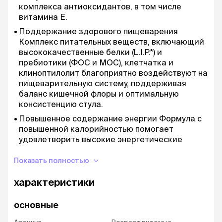
комплекса антиоксидантов, в том числе
витамина Е.
Поддержание здорового пищеварения
Комплекс питательных веществ, включающий
высококачественные белки (L.I.P.*) и
пребиотики (ФОС и МОС), клетчатка и
клиноптилолит благоприятно воздействуют на
пищеварительную систему, поддерживая
баланс кишечной флоры и оптимальную
консистенцию стула.
Повышенное содержание энергии Формула с
повышенной калорийностью помогает
удовлетворить высокие энергетические
потребности щенков мелких пород.
Показать полностью
Поддержание развития мозга. Формула
обогащена жирной кислотой Омега-3 (DHA),
характеристики
которая поддерживает развитие мозга и
способствует обучаемости щенков.
основные
Про все корма для собак Royal Canin вы можете