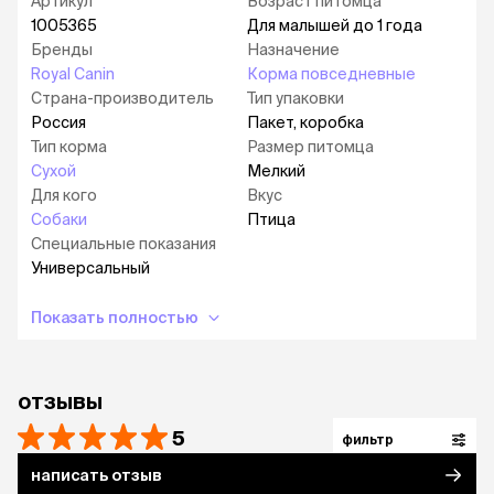
Артикул
Возраст питомца
прочитать в статье «Обзор кормов для собак
Royal Canin» —
читать
.
1005365
Для малышей до 1 года
Бренды
Назначение
Royal Canin
Корма повседневные
Страна-производитель
Тип упаковки
Россия
Пакет, коробка
Тип корма
Размер питомца
Сухой
Мелкий
Для кого
Вкус
Собаки
Птица
Специальные показания
Универсальный
Показать полностью
отзывы
5
фильтр
написать отзыв