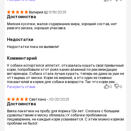
Валерия
Ш.
11/18/2025
Достоинства
Мелкие кусочки, малое содержание жира, хороший состав, нет
резкого запаха, хорошая упаковка.
Недостатки
Недостатки пока не выявили!
Комментарий
У собаки испортился аппетит, отказалась кушать свой привычный
корм, попробовали этот роял канин влажный по рекомендации
ветеринара. Собака стала лучше кушать, теперь ее даже за уши не
оттащишь от миски. Корм не жирный, а это один из главных
показателей в корме для собаки в возрасте. Так что корм рек...
Раскрыть отзыв
0
0
Светлана
-.
10/23/2025
Достоинства
Взяла пакетики на пробу для йорика 12и лет. Слопала с большим
удовольствием и миску облизала.) У собачки проблемное
пищеварение, не каждый корм усваивается. С этим можно кормом
проблем не было!