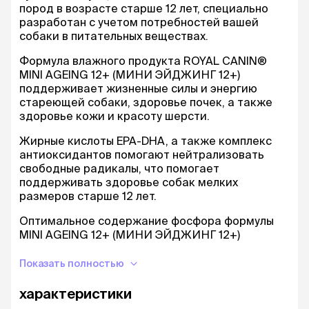
пород в возрасте старше 12 лет, специально
разработан с учетом потребностей вашей
собаки в питательных веществах.
Формула влажного продукта ROYAL CANIN®
MINI AGEING 12+ (МИНИ ЭЙДЖИНГ 12+)
поддерживает жизненные силы и энергию
стареющей собаки, здоровье почек, а также
здоровье кожи и красоту шерсти.
Жирные кислоты EPA-DHA, а также комплекс
антиоксидантов помогают нейтрализовать
свободные радикалы, что помогает
поддерживать здоровье собак мелких
размеров старше 12 лет.
Оптимальное содержание фосфора формулы
MINI AGEING 12+ (МИНИ ЭЙДЖИНГ 12+)
позволяет поддерживать здоровье почек, что
особенно важно для собак старше 12 лет.
Показать полностью
Обогащенный полиненасыщенными жирными
характеристики
кислотами (Омега-3 и Омега-6), ROYAL CANIN®