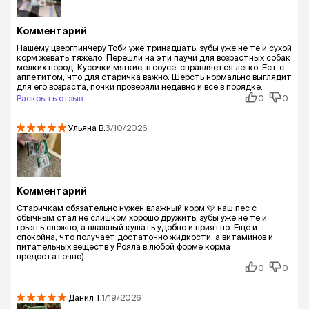
Комментарий
Нашему цвергпинчеру Тоби уже тринадцать, зубы уже не те и сухой
корм жевать тяжело. Перешли на эти паучи для возрастных собак
мелких пород. Кусочки мягкие, в соусе, справляется легко. Ест с
аппетитом, что для старичка важно. Шерсть нормально выглядит
для его возраста, почки проверяли недавно и все в порядке.
Раскрыть отзыв
0
0
Ульяна
В.
3/10/2026
Комментарий
Старичкам обязательно нужен влажный корм 🩷 наш пес с
обычным стал не слишком хорошо дружить, зубы уже не те и
грызть сложно, а влажный кушать удобно и приятно. Еще и
спокойна, что получает достаточно жидкости, а витаминов и
питательных веществ у Рояла в любой форме корма
предостаточно)
0
0
Данил
Т.
1/19/2026