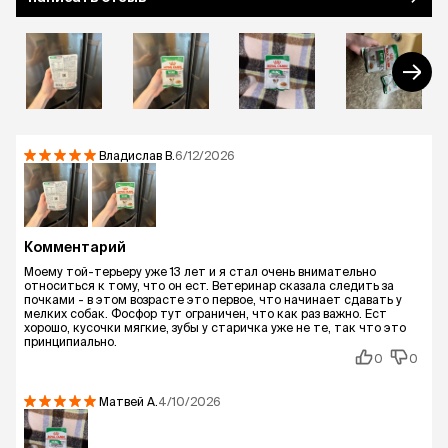
здоровье кожи и красоту шерсти.
Владислав
В.
6/12/2026
Комментарий
Моему той-терьеру уже 13 лет и я стал очень внимательно
относиться к тому, что он ест. Ветеринар сказала следить за
почками - в этом возрасте это первое, что начинает сдавать у
мелких собак. Фосфор тут ограничен, что как раз важно. Ест
хорошо, кусочки мягкие, зубы у старичка уже не те, так что это
принципиально.
0
0
Матвей
А.
4/10/2026