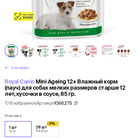
Консервы
Royal Canin
Mini Ageing 12+ Влажный корм
(пауч) для собак мелких размеров старше 12
лет, кусочки в соусе, 85 гр.
В избранное
Артикул
1066275
Упаковка
-3%
28 шт
1 шт
114 ₽
/шт
117 ₽