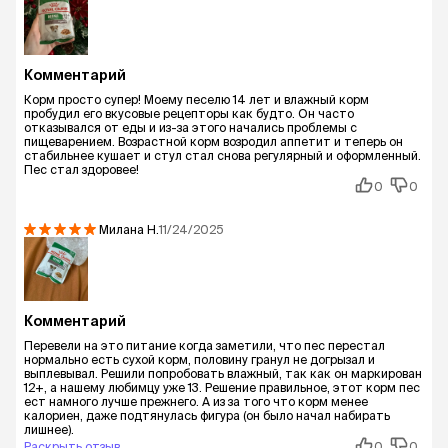
Комментарий
Корм просто супер! Моему песелю 14 лет и влажный корм
пробудил его вкусовые рецепторы как будто. Он часто
отказывался от еды и из-за этого начались проблемы с
пищеварением. Возрастной корм возродил аппетит и теперь он
стабильнее кушает и стул стал снова регулярный и оформленный.
Пес стал здоровее!
0
0
Милана
Н.
11/24/2025
Комментарий
Перевели на это питание когда заметили, что пес перестал
нормально есть сухой корм, половину гранул не догрызал и
выплевывал. Решили попробовать влажный, так как он маркирован
12+, а нашему любимцу уже 13. Решение правильное, этот корм пес
ест намного лучше прежнего. А из за того что корм менее
калориен, даже подтянулась фигура (он было начал набирать
лишнее).
Раскрыть отзыв
0
0