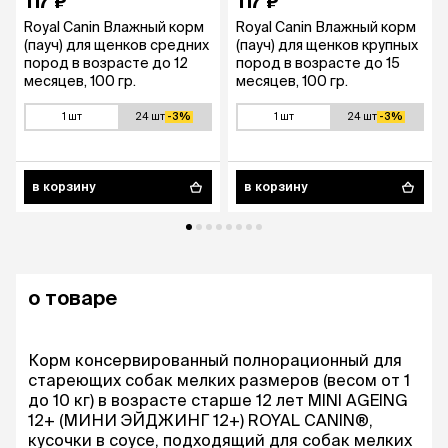
117 ₽
117 ₽
Royal Canin Влажный корм
Royal Canin Влажный корм
(пауч) для щенков средних
(пауч) для щенков крупных
пород в возрасте до 12
пород в возрасте до 15
месяцев, 100 гр.
месяцев, 100 гр.
1 шт
24 шт
-3%
1 шт
24 шт
-3%
в корзину
в корзину
о товаре
Корм консервированный полнорационный для
стареющих собак мелких размеров (весом от 1
до 10 кг) в возрасте старше 12 лет MINI AGEING
12+ (МИНИ ЭЙДЖИНГ 12+) ROYAL CANIN®,
кусочки в соусе, подходящий для собак мелких