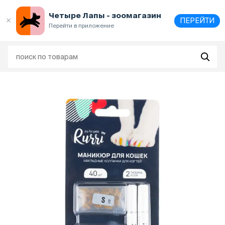
Выберите
адрес и способ получения
Четыре Лапы - зоомагазин
ПЕРЕЙТИ
Перейти в приложение