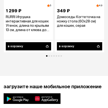
5
4.9
1 299 ₽
349 ₽
RURRI Игрушка
Домоседы Когтеточка на
интерактивная для кошек
ножку стола (60х28 см)
Утенок, длина по крыльям
для кошек, серая
13 см, длина от клюва до
хвоста 10,5 см, высота 10
см
в корзину
в корзину
загрузите наше мобильное приложение