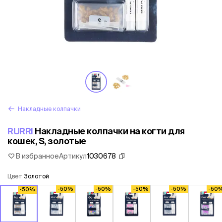
Накладные колпачки
RURRI
Накладные колпачки на когти для
кошек, S, золотые
В избранное
Артикул
1030678
Цвет
Золотой
-50%
-50%
-50%
-50%
-50
-50%