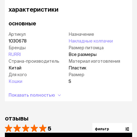
Одной упаковки приблизительно хватает на 4-
характеристики
6 месяцев.
основные
Размер S
– для кошек весом 2,5-4 кг
Размер M
– для кошек весом 4-6 кг
Артикул
Назначение
1030678
Накладные колпачки
Бренды
Размер питомца
RURRI
Все размеры
Страна-производитель
Материал изготовления
Китай
Пластик
Для кого
Размер
Кошки
S
Показать полностью
отзывы
5
фильтр