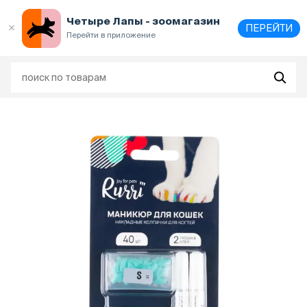
Выберите
адрес и способ получения
Четыре Лапы - зоомагазин
ПЕРЕЙТИ
Перейти в приложение