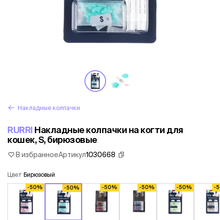
Накладные колпачки
RURRI
Накладные колпачки на когти для
кошек, S, бирюзовые
В избранное
Артикул
1030668
Цвет
Бирюзовый
-50%
-50%
-50%
-50%
-
-50%