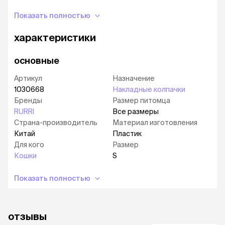
обращаясь за помощью в ветслужбу.
Показать полностью
В каждой упаковке: 40 колпачков, клей и
инструкция.
характеристики
Одной упаковки приблизительно хватает на 4-
6 месяцев.
основные
Размер S
– для кошек весом 2,5-4 кг
Артикул
Назначение
Размер M
– для кошек весом 4-6 кг
1030668
Накладные колпачки
Бренды
Размер питомца
RURRI
Все размеры
Страна-производитель
Материал изготовления
Китай
Пластик
Для кого
Размер
Кошки
S
Показать полностью
отзывы