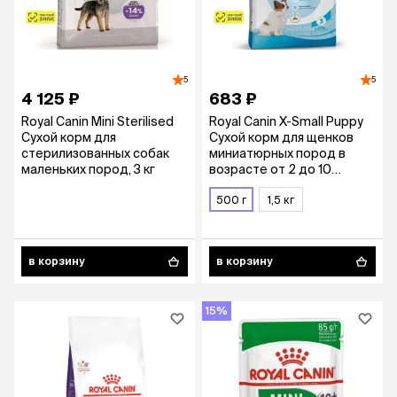
5
5
4 125 ₽
683 ₽
Royal Canin Mini Sterilised
Royal Canin X-Small Puppy
Сухой корм для
Сухой корм для щенков
стерилизованных собак
миниатюрных пород в
маленьких пород, 3 кг
возрасте от 2 до 10
месяцев, 500 гр.
500 г
1,5 кг
в корзину
в корзину
15%