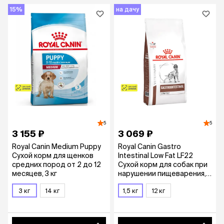
15%
на дачу
5
5
3 155 ₽
3 069 ₽
Royal Canin Medium Puppy
Royal Canin Gastro
Сухой корм для щенков
Intestinal Low Fat LF22
средних пород от 2 до 12
Сухой корм для собак при
месяцев, 3 кг
нарушении пищеварения,
1,5 кг
3 кг
14 кг
1,5 кг
12 кг