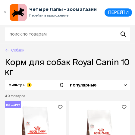
Выберите
адрес и способ получения
Четыре Лапы - зоомагазин
ПЕРЕЙТИ
Перейти в приложение
Собаки
Корм для собак Royal Canin 10
кг
популярные
фильтры
1
49
товаров
на дачу