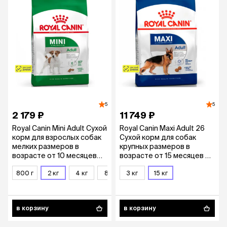
5
5
2 179 ₽
11 749 ₽
Royal Canin Mini Adult Сухой
Royal Canin Maxi Adult 26
корм для взрослых собак
Сухой корм для собак
мелких размеров в
крупных размеров в
возрасте от 10 месяцев
возрасте от 15 месяцев до
до 8 лет, 2 кг
5 лет, 15 кг
800 г
2 кг
4 кг
8 кг
3 кг
15 кг
в корзину
в корзину