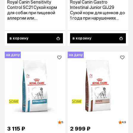
Royal Canin Sensitivity
Royal Canin Gastro
Control SC21 Сухой корм
Intestinal Junior GIJ29
для собак при пищевой
Сухой корм для щенков до
аллергии или
1 года при нарушениях
непереносимости, 1,5 кг
пищеварения, 1 кг
в корзину
в корзину
на дачу
на дачу
5
4.9
3 115 ₽
2 999 ₽