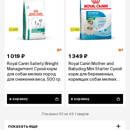
5
5
1 019 ₽
1 349 ₽
Royal Canin Satiety Weight
Royal Canin Mother and
Management Сухой корм
Babydog Mini Starter Сухой
для собак мелких пород
корм для беременных,
для снижения веса, 500 гр.
кормящих собак мелких
пород и для щенков до 2
месяцев, 1 кг
в корзину
в корзину
Показано 30 из 49 товаров
показать еще