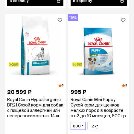
в корзину
в корзину
15%
5
5
20 599 ₽
995 ₽
Royal Canin Hypoallergenic
Royal Canin Mini Puppy
DR21 Сухой корм для собак
Сухой корм для щенков
с пищевой аллергией или
мелких пород в возрасте
непереносимостью, 14 кг
от 2 до 10 месяцев, 800 гр.
800 г
2 кг