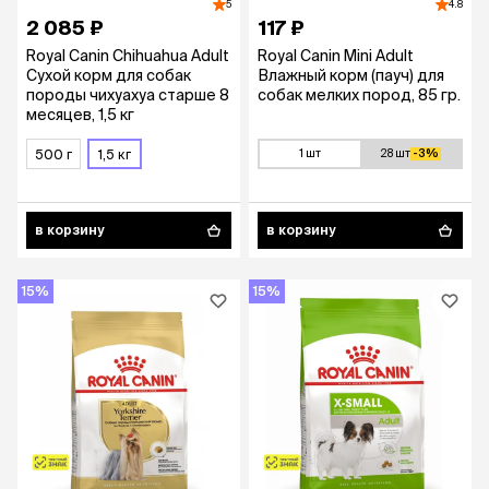
5
4.8
2 085 ₽
117 ₽
Royal Canin Chihuahua Adult
Royal Canin Mini Adult
Сухой корм для собак
Влажный корм (пауч) для
породы чихуахуа старше 8
собак мелких пород, 85 гр.
месяцев, 1,5 кг
500 г
1,5 кг
1 шт
28 шт
-3%
в корзину
в корзину
15%
15%