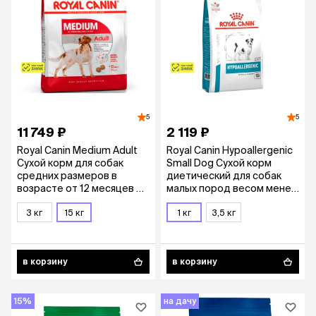
5
5
11 749 ₽
2 119 ₽
Royal Canin Medium Adult
Royal Canin Hypoallergenic
Сухой корм для собак
Small Dog Сухой корм
средних размеров в
диетический для собак
возрасте от 12 месяцев до
малых пород весом менее
7 лет, 15 кг
10 кг с пищевой аллергией,
3 кг
15 кг
1 кг
1 кг
3,5 кг
в корзину
в корзину
15%
на дачу