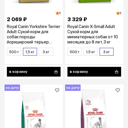
5
5
2 069 ₽
3 329 ₽
Royal Canin Yorkshire Terrier
Royal Canin X-Small Adult
Adult Сухой корм для
Сухой корм для
собак породы
миниатюрных собак от 10
йоркширский терьер
месяцев до 8 лет, 3 кг
старше 10 месяцев, 1,5 кг
500 г
1,5 кг
3 кг
500 г
1,5 кг
3 кг
в корзину
в корзину
на дачу
на дачу