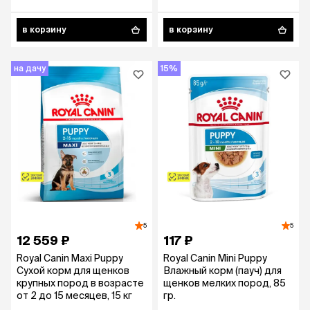
в корзину
в корзину
на дачу
15%
5
5
12 559 ₽
117 ₽
Royal Canin Maxi Puppy
Royal Canin Mini Puppy
Сухой корм для щенков
Влажный корм (пауч) для
крупных пород в возрасте
щенков мелких пород, 85
от 2 до 15 месяцев, 15 кг
гр.