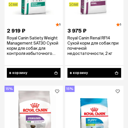
5
5
2 919 ₽
3 975 ₽
Royal Canin Satiety Weight
Royal Canin Renal RF14
Management SAT30 Сухой
Сухой корм для собак при
корм для собак для
почечной
контроля избыточного
недостаточности, 2 кг
веса, 1,5 кг
в корзину
в корзину
15%
15%