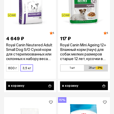
5
5
4 649 ₽
117 ₽
Royal Canin Neutered Adult
Royal Canin Mini Ageing 12+
Small Dog S/O Сухой корм
Влажный корм (пауч) для
для стерилизованных или
собак мелких размеров
склонных к набору веса
старше 12 лет, кусочки в
взрослых собак мелких
соусе, 85 гр.
пород, 3,5 кг
800 г
3,5 кг
1 шт
28 шт
-3%
в корзину
в корзину
15%