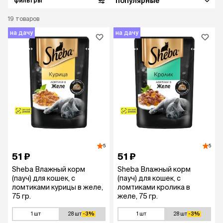
популярные
фильтры
19
товаров
на дачу
на дачу
5
5
51 ₽
51 ₽
Sheba Влажный корм
Sheba Влажный корм
(пауч) для кошек, с
(пауч) для кошек, с
ломтиками курицы в желе,
ломтиками кролика в
75 гр.
желе, 75 гр.
1 шт
28 шт
-3%
1 шт
28 шт
-3%