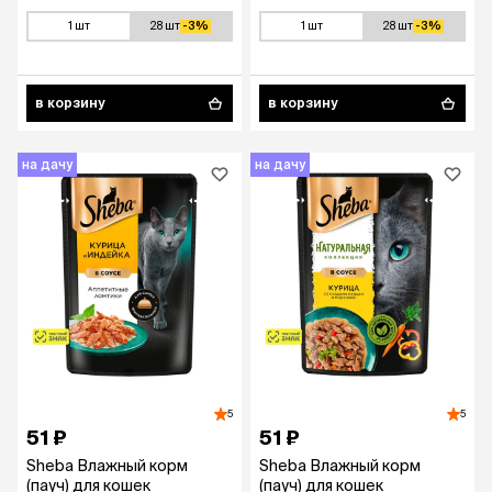
соусе, 75 гр.
1 шт
28 шт
-3%
1 шт
28 шт
-3%
в корзину
в корзину
на дачу
на дачу
5
5
51 ₽
51 ₽
Sheba Влажный корм
Sheba Влажный корм
(пауч) для кошек
(пауч) для кошек