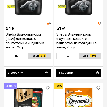
5
5
51 ₽
51 ₽
Sheba Влажный корм
Sheba Влажный корм
(пауч) для кошек, с
(пауч) для кошек, с
паштетом из индейки в
паштетом из говядины в
желе, 75 гр.
желе, 75 гр.
1 шт
28 шт
-3%
1 шт
28 шт
-3%
в корзину
в корзину
на дачу
-9%