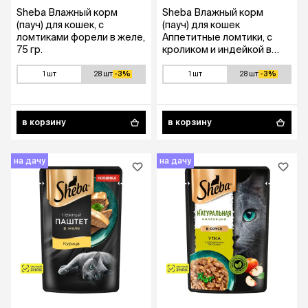
Sheba Влажный корм
Sheba Влажный корм
(пауч) для кошек, с
(пауч) для кошек
ломтиками форели в желе,
Аппетитные ломтики, с
75 гр.
кроликом и индейкой в
соусе, 75 гр.
1 шт
28 шт
-3%
1 шт
28 шт
-3%
в корзину
в корзину
на дачу
на дачу