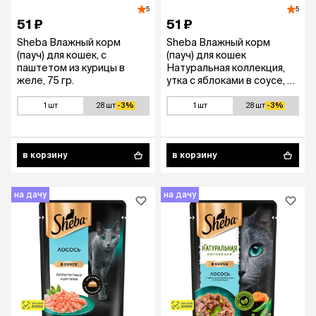
5
5
51 ₽
51 ₽
Sheba Влажный корм
Sheba Влажный корм
(пауч) для кошек, с
(пауч) для кошек
паштетом из курицы в
Натуральная коллекция,
желе, 75 гр.
утка с яблоками в соусе, 75
гр.
1 шт
28 шт
-3%
1 шт
28 шт
-3%
в корзину
в корзину
на дачу
на дачу