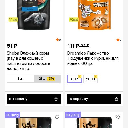
5
5
51 ₽
111 ₽
123 ₽
Sheba Влажный корм
Dreamies Лакомство
(пауч) для кошек, с
Подушечки с курицей для
паштетом из лосося в
кошек, 60 гр.
желе, 75 гр.
1 шт
28 шт
-3%
60 г
200 г
в корзину
в корзину
на дачу
на дачу