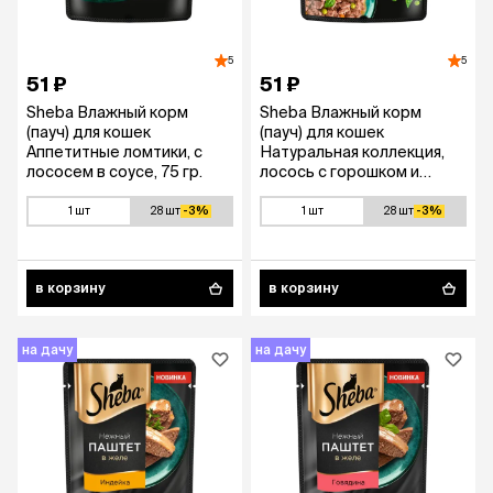
5
5
51 ₽
51 ₽
Sheba Влажный корм
Sheba Влажный корм
(пауч) для кошек
(пауч) для кошек
Аппетитные ломтики, с
Натуральная коллекция,
лососем в соусе, 75 гр.
лосось с горошком и
морковью в соусе, 75 гр.
1 шт
28 шт
-3%
1 шт
28 шт
-3%
в корзину
в корзину
на дачу
на дачу