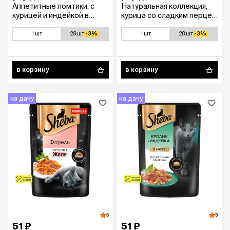
Аппетитные ломтики, с
Натуральная коллекция,
курицей и индейкой в
курица со сладким перцем
соусе, 75 гр.
и морковью в соусе, 75 гр.
1 шт
28 шт
-3%
1 шт
28 шт
-3%
в корзину
в корзину
на дачу
на дачу
5
5
51 ₽
51 ₽