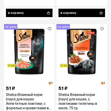
в корзину
в корзину
на дачу
на дачу
5
5
51 ₽
51 ₽
Sheba Влажный корм
Sheba Влажный корм
(пауч) для кошек
(пауч) для кошек, с
Аппетитные ломтики, с
ломтиками телятины в
форелью и креветками в
желе, 75 гр.