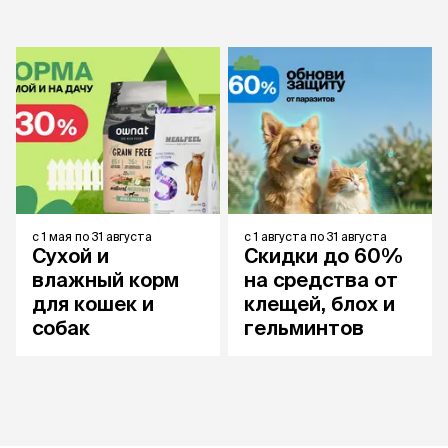
с
1 мая
по
31 августа
с
1 августа
по
31 августа
Сухой и
Скидки до 60%
влажный корм
на средства от
для кошек и
клещей, блох и
собак
гельминтов