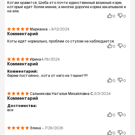
Котам нравится, Шеба это почти единственный влажный корм,
который едят более менее, а многие дорогие корма закапывали и
не ели.
0
0
Марианна
-.
9/12/2024
Комментарий
Коты едят нормально, проблем со стулом не наблюдается.
0
0
Ирина
4/16/2024
Комментарий
Комментарий:
берем постоянно , кота от него не тошнит!!!!
0
0
Сальникова Наталья Михайловна
С.
3/3/2024
Комментарий
Достоинства:
все
0
0
Элина
-.
7/26/2026
0
0