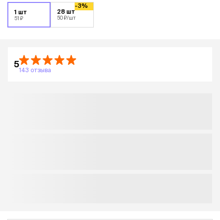
-3%
28 шт
1 шт
50 ₽
/шт
51 ₽
5
143 отзыва