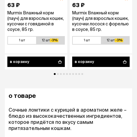
63 ₽
63 ₽
Murmix Влажный корм
Murmix Влажный корм
(пауч) для взрослых кошек,
(пауч) для взрослых кошек,
кусочки с говядиной в
кусочки лосося с форелью
соусе, 85 гр.
в соусе, 85 гр.
1 шт
12 шт
-3%
1 шт
12 шт
-3%
в корзину
в корзину
о товаре
Сочные ломтики с курицей в ароматном желе –
блюдо из высококачественных ингредиентов,
которое придётся по вкусу самым
притязательным кошкам.