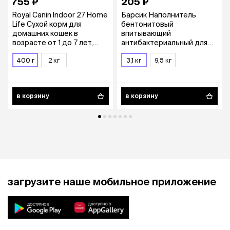
755 ₽
205 ₽
Royal Canin Indoor 27 Home
Барсик Наполнитель
Life Сухой корм для
бентонитовый
домашних кошек в
впитывающий
возрасте от 1 до 7 лет,
антибактериальный для
400 гр.
кошачьего туалета
400 г
2 кг
Стандарт, 4,54 л (3,1 кг)
3,1 кг
9,5 кг
в корзину
в корзину
загрузите наше мобильное приложение