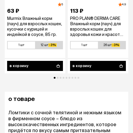
5
4.9
63 ₽
113 ₽
Murmix Влажный корм
PRO PLAN® DERMA CARE
(пауч) для взрослых кошек,
Влажный корм (пауч) для
кусочки с курицей и
взрослых кошек для
индейкой в соусе, 85 гр.
здоровья кожи и красоты
шерсти, с треской в соусе,
85 гр.
1 шт
12 шт
-3%
1 шт
26 шт
-3%
в корзину
в корзину
о товаре
Ломтики с сочной телятиной и нежным языком
в фирменном соусе – блюдо из
высококачественных ингредиентов, которое
придётся по вкусу самым притязательным