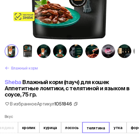
Влажный корм
Sheba
Влажный корм (пауч) для кошек
Аппетитные ломтики, с телятиной и языком в
соусе, 75 гр.
В избранное
Артикул
1051846
Вкус
вядина
кролик
курица
лосось
утка
фор
телятина