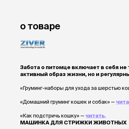
лакомств
Для вывед
шерсти
Для чистки
о товаре
Мясные, вя
печеные
Сухие лако
лотки и т
Закрытый, 
Забота о питомце включает в себя не
С бортико
активный образ жизни, но и регулярны
С сеткой
Без сетки
«Груминг-наборы для ухода за шерстью к
Коврики
Пакеты для
«Домашний груминг кошек и собак» —
чита
туалета
Совки
«Как подстричь кошку» —
читать
.
Угловые
Пеленки и 
МАШИНКА ДЛЯ СТРИЖКИ ЖИВОТНЫХ