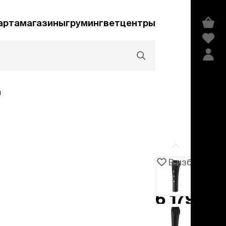
арта
магазины
груминг
ветцентры
а
Акции и скидки
В избранное
Артикул
1031876
едства гигиены и
сметика
6 179 ₽
мпуни
ндиционеры и