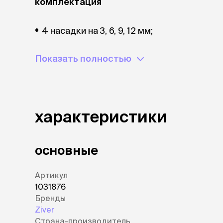
комплектация
аксессуа
Свитеры
Футболки и
4 насадки на 3, 6, 9, 12 мм;
Бантики и 
Платья
щетка для чистки ножей;
Показать полностью
Смешные к
масло;
Украшения 
аксессуар
съемный аккумулятор;
инструкция на русском языке с гарантий
характеристики
основные
Артикул
1031876
Бренды
Ziver
Страна-производитель