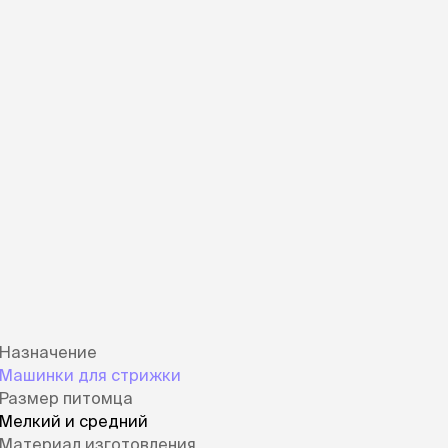
ры
Сре
расчёсок-триммеров
пя
Пилки
 майки
За
Фиксирующие
галстуки
для
переноски
Ножи и насадки
остюмы
Мебель для груминга
ме
и
Ме
ы
ным талоном.
Назначение
Машинки для стрижки
Размер питомца
Мелкий и средний
Материал изготовления