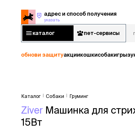
адрес и способ получения
указать
адрес и способ получения
указать
каталог
пет-сервисы
каталог
пет-сервисы
обнови защиту
акции
кошки
собаки
грызу
кошки
Пода
собаки
Каталог
Собаки
Груминг
кошк
грызуны
Ziver
Машинка для стриж
корм
рыбы
Сухой корм
15Вт
Влажный к
птицы
Лечебный 