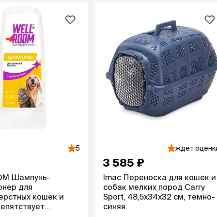
5
ждет оценк
3 585 ₽
M Шампунь-
Imac Переноска для кошек и
онер для
собак мелких пород Carry
ерстных кошек и
Sport, 48,5х34х32 см, темно-
репятствует
синяя
ию, 400 мл