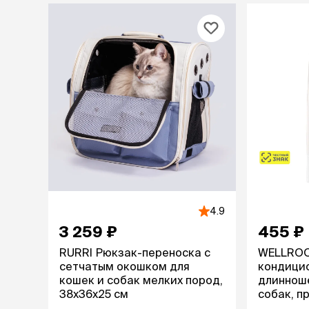
4.9
3 259 ₽
455 ₽
RURRI Рюкзак-переноска с
WELLROO
сетчатым окошком для
кондици
кошек и собак мелких пород,
длиннош
38х36х25 см
собак, п
спутыван