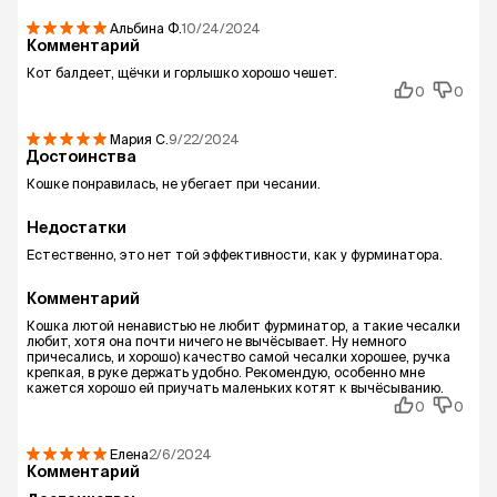
Альбина
Ф.
10/24/2024
Комментарий
Кот балдеет, щёчки и горлышко хорошо чешет.
0
0
Мария
С.
9/22/2024
Достоинства
Кошке понравилась, не убегает при чесании.
Недостатки
Естественно, это нет той эффективности, как у фурминатора.
Комментарий
Кошка лютой ненавистью не любит фурминатор, а такие чесалки
любит, хотя она почти ничего не вычëсывает. Ну немного
причесались, и хорошо) качество самой чесалки хорошее, ручка
крепкая, в руке держать удобно. Рекомендую, особенно мне
кажется хорошо ей приучать маленьких котят к вычëсыванию.
0
0
Елена
2/6/2024
Комментарий