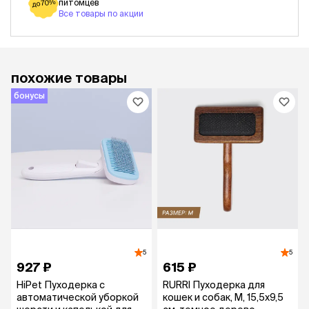
питомцев
до 70%
Все товары по акции
похожие товары
бонусы
5
5
927 ₽
615 ₽
HiPet Пуходерка с
RURRI Пуходерка для
автоматической уборкой
кошек и собак, M, 15,5х9,5