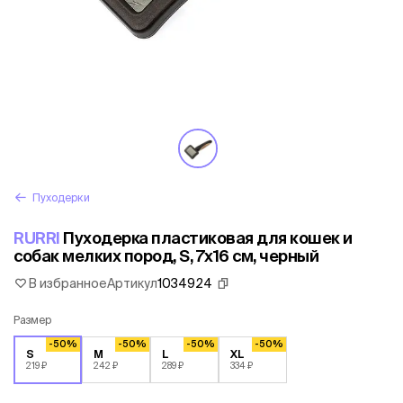
Пуходерки
RURRI
Пуходерка пластиковая для кошек и
собак мелких пород, S, 7x16 см, черный
В избранное
Артикул
1034924
Размер
-50%
-50%
-50%
-50%
S
M
L
XL
219 ₽
242 ₽
289 ₽
334 ₽