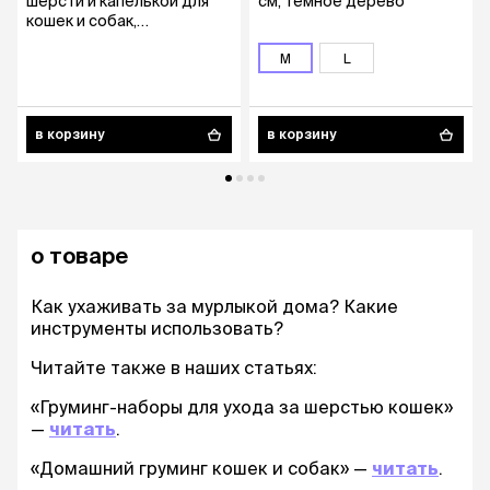
шерсти и капелькой для
см, темное дерево
кошек и собак,
19,5х10,7х5,8 см, голубая
M
L
в корзину
в корзину
о товаре
Как ухаживать за мурлыкой дома? Какие
инструменты использовать?
Читайте также в наших статьях:
«Груминг-наборы для ухода за шерстью кошек»
—
читать
.
«Домашний груминг кошек и собак» —
читать
.