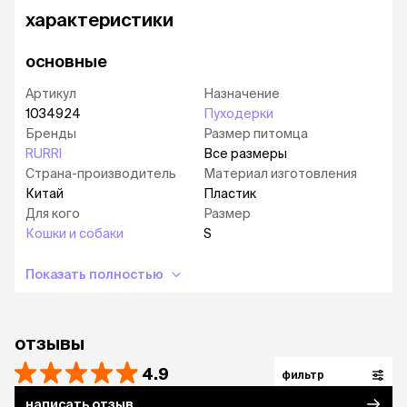
Мягкие зубчики идеально подходят средней и
характеристики
длинной шерсти.
Изготовлена из прочной нержавеющей стали.
основные
Удобная ручка с нескользящим покрытием.
Артикул
Назначение
Выполнена из качественных и долговечных
1034924
Пуходерки
материалов.
Бренды
Размер питомца
RURRI
Все размеры
Размер: 7*16 см.
Страна-производитель
Материал изготовления
Китай
Пластик
Для кого
Размер
Кошки и собаки
S
Показать полностью
отзывы
4.9
фильтр
написать отзыв