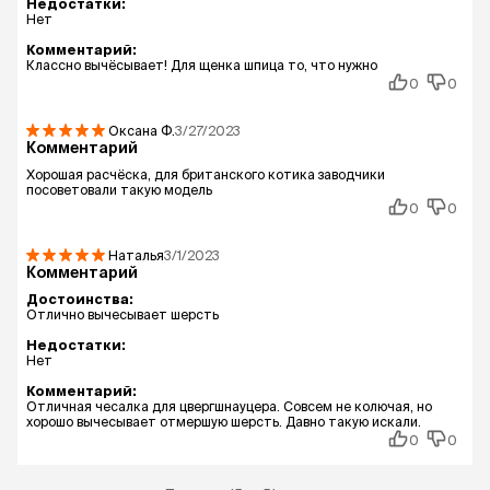
Недостатки:
Нет
Комментарий:
Классно вычёсывает! Для щенка шпица то, что нужно
0
0
Оксана
Ф.
3/27/2023
Комментарий
Хорошая расчёска, для британского котика заводчики
посоветовали такую модель
0
0
Наталья
3/1/2023
Комментарий
Достоинства:
Отлично вычесывает шерсть
Недостатки:
Нет
Комментарий:
Отличная чесалка для цвергшнауцера. Совсем не колючая, но
хорошо вычесывает отмершую шерсть. Давно такую искали.
0
0