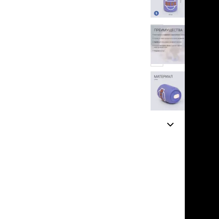
льзамы
в корзину
ие, без смывания
перхоти и зуда
я длинношерстных
я короткошерстных
нет
я лысых
отзывов
хлоргексидином
я белых кошек
поаллергенный
еи и пудры
ажные салфетки
д за глазами
д за ушами
рфюм
ная паста
ррекция
ведения и
едства от запаха
пугиватели