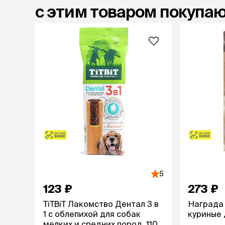
с этим товаром покупа
5
123 ₽
273 ₽
TiTBiT Лакомство Дентал 3 в
Награда
1 с облепихой для собак
куриные д
мелких и средних пород, 110