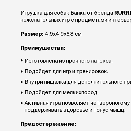
аксессуа
Свитеры
Игрушка для собак Банка от бренда
RURRI
Футболки и
нежелательных игр с предметами интерье
Бантики и 
Платья
Размер:
4,9х4,9х6,8 см
Смешные к
Украшения 
аксессуар
Преимущества:
Изготовлена из прочного латекса.
Подойдет для игр и тренировок.
Внутри пищалка для дополнительного пр
Подойдет для мелкихпород.
Активная игра позволяет четвероногому 
поддерживать здоровье и тонус мышц.
Предостережение: