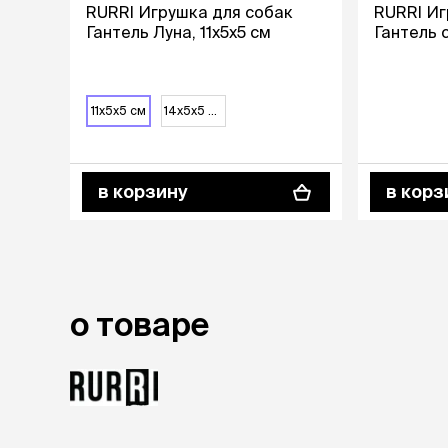
RURRI Игрушка для собак
RURRI Иг
Гантель Луна, 11х5х5 см
Гантель 
лежаки и
Мягкие до
Лежанки
Тоннели
11х5х5 см
14х5х5 см
Подстилки,
подушки
Пледы
в корзину
в корз
когтеточк
игровые 
Дома-когте
игровые ко
Столбики
о товаре
Коврики
Из гофрок
Доски
одежда и