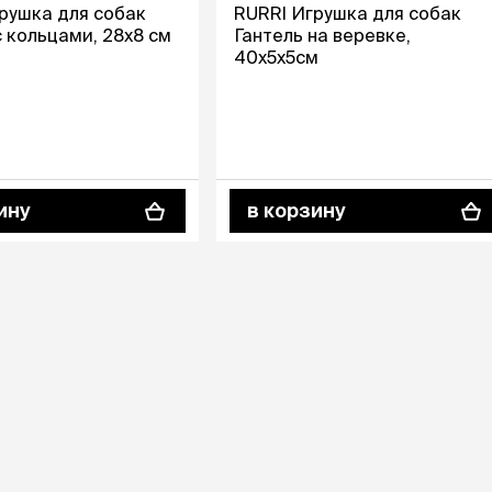
Дв
Миски на подставке
рушка для собак
RURRI Игрушка для собак
Автопоилки и
с кольцами, 28х8 см
Гантель на веревке,
 домики
автокормушки
40х5х5см
мики
то
Фильтры для
Кор
автопоилок
Ла
Для хранения корма
 матрасы,
На
Набор для кормления
Туа
со
ину
в корзину
Тов
груминг
Мис
Расчески
и и
ко
Пуходерки
комплексы
Сум
Ножницы
точки и
кл
Расчёска-триммер
мплексы
Иг
Когтерезы
Шл
Колтунорезы
по
Средства для
артона
Ко
тримминга
До
Накладные колпачки
Ко
Машинки для стрижки
Ко
Сменные гребенки для