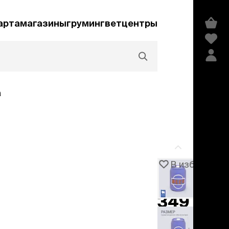
арта
магазины
груминг
ветцентры
а
Акции и скидки
В избранное
Артикул
106730
едства гигиены и
сметика
349 ₽
мпуни
ндиционеры и
добавить