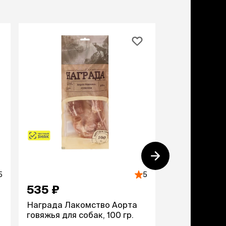
5
5
535 ₽
295 ₽
Награда Лакомство Аорта
Награда Лак
говяжья для собак, 100 гр.
монгольской
собак, 60 гр.