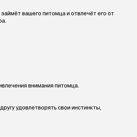
ры
Сре
расчёсок-триммеров
пя
Пилки
займёт вашего питомца и отвлечёт его от
 майки
За
Фиксирующие
ра.
галстуки
для
переноски
Ножи и насадки
остюмы
Мебель для груминга
ме
и
Ме
ы
ивлечения внимания питомца.
другу удовлетворять свои инстинкты,