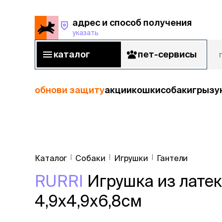
адрес и способ получения
указать
адрес и способ получения
указать
каталог
пет-сервисы
каталог
пет-сервисы
обнови защиту
акции
кошки
собаки
грызу
кошки
Пода
собаки
Каталог
Собаки
Игрушки
Гантели
кошк
грызуны
RURRI
Игрушка из латек
корм
рыбы
Сухой корм
4,9х4,9х6,8см
Влажный к
птицы
Лечебный 