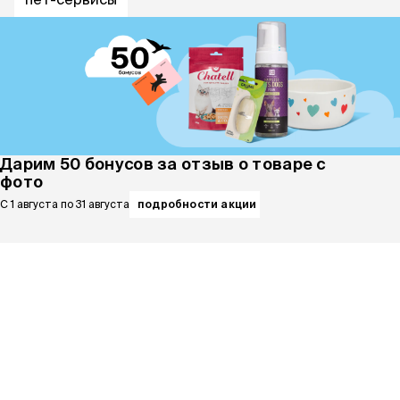
обнови защиту
акции
Кошки
Собаки
Грызуны
Рыбы
Птицы
Ветаптека
рептилии
бренды
Дарим 50 бонусов за отзыв о товаре с
уценка
фото
С 1 августа по 31 августа
подробности акции
популярные
фильтры
426
товаров
5
4.9
479 ₽
479 ₽
Wellkiss Sterilized Сухой корм для
Wellkiss Sterilized Сухой корм для
стерилизованных кошек, с ягненком,
стерилизованных кошек, с курицей,