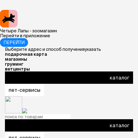
Четыре Лапы - зоомагазин
Перейти в приложение
ПЕРЕЙТИ
Выберите
адрес и способ получения
указать
подарочная карта
магазины
груминг
ветцентры
каталог
пет-сервисы
каталог
пет-сервисы