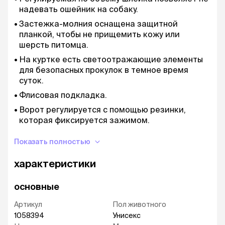
надевать ошейник на собаку.
Застежка-молния оснащена защитной
планкой, чтобы не прищемить кожу или
шерсть питомца.
На куртке есть светоотражающие элементы
для безопасных прокулок в темное время
суток.
Флисовая подкладка.
Ворот регулируется с помощью резинки,
которая фиксируется зажимом.
Куртка не сковывает движений собаки,
Показать полностью
позволяя наслаждаться активной прогулкой.
Привлекательный современный дизайн.
характеристики
Рекомендации по уходу:
только ручная стирка
основные
Артикул
Пол животного
1058394
Унисекс