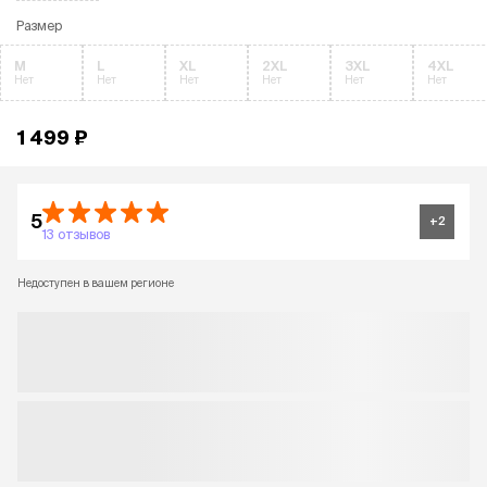
Размер
M
L
XL
2XL
3XL
4XL
Нет
Нет
Нет
Нет
Нет
Нет
1 499 ₽
5
+
2
13 отзывов
Недоступен в вашем регионе