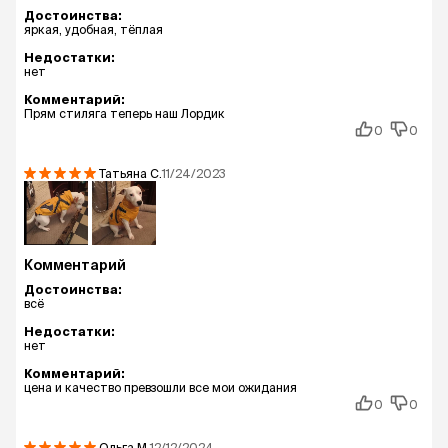
Достоинства:
яркая, удобная, тёплая
Недостатки:
нет
Комментарий:
Прям стиляга теперь наш Лордик
0
0
Татьяна
С.
11/24/2023
Комментарий
Достоинства:
всё
Недостатки:
нет
Комментарий:
цена и качество превзошли все мои ожидания
0
0
Ольга
М.
12/12/2024