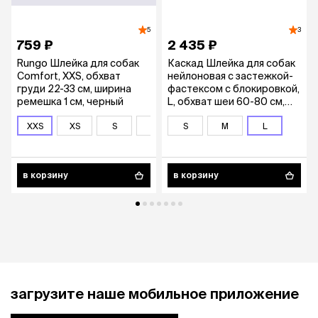
5
3
759 ₽
2 435 ₽
Rungo Шлейка для собак
Каскад Шлейка для собак
Comfort, XXS, обхват
нейлоновая с застежкой-
груди 22-33 см, ширина
фастексом с блокировкой,
ремешка 1 см, черный
L, обхват шеи 60-80 см,
обхват груди 80-110 см,
XXS
XS
S
M
полицейский камуфляж
S
M
L
в корзину
в корзину
загрузите наше мобильное приложение