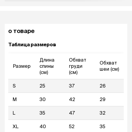
о товаре
Таблица размеров
Длина
Обхват
Обхват
Размер
спины
груди
шеи (см)
(см)
(см)
S
25
37
26
M
30
42
29
L
35
47
32
XL
40
52
35