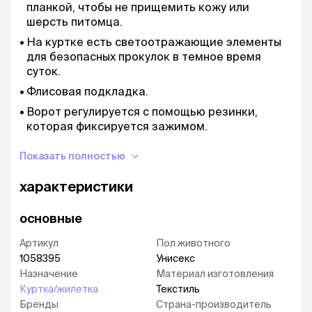
планкой, чтобы не прищемить кожу или
шерсть питомца.
На куртке есть светоотражающие элементы
для безопасных прокулок в темное время
суток.
Флисовая подкладка.
Ворот регулируется с помощью резинки,
которая фиксируется зажимом.
Куртка не сковывает движений собаки,
Показать полностью
позволяя наслаждаться активной прогулкой.
Привлекательный современный дизайн.
характеристики
Рекомендации по уходу:
только ручная стирка
основные
Артикул
Пол животного
1058395
Унисекс
Назначение
Материал изготовления
Куртка/жилетка
Текстиль
Бренды
Страна-производитель