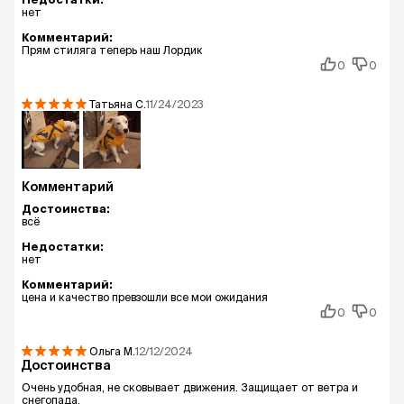
нет
Комментарий:
Прям стиляга теперь наш Лордик
0
0
Татьяна
С.
11/24/2023
Комментарий
Достоинства:
всё
Недостатки:
нет
Комментарий:
цена и качество превзошли все мои ожидания
0
0
Ольга
М.
12/12/2024
Достоинства
Очень удобная, не сковывает движения. Защищает от ветра и
снегопада.