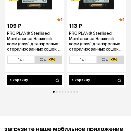
5
5
109 ₽
113 ₽
PRO PLAN® Sterilised
PRO PLAN® Sterilised
Maintenance Влажный
Maintenance Влажный
корм (пауч) для взрослых
корм (пауч) для взрослых
стерилизованных кошек, с
стерилизованных кошек и
курицей в соусе, 85 гр.
кастрированных котов, с
индейкой в желе, 85 гр.
1 шт
26 шт
-3%
1 шт
26 шт
-3%
в корзину
в корзину
загрузите наше мобильное приложение