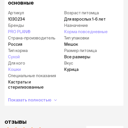
основные
корма благодаря отобранным
высококачественным источникам белка
Артикул
Возраст питомца
Подходит привередливым питомцам с
1030234
Для взрослых 1-6 лет
чувствительным пищеварением
Бренды
Назначение
PRO PLAN®
Корма повседневные
Помогает поддерживать оптимальный вес
Страна-производитель
Тип упаковки
тела кошки, а также здоровье их
Россия
Мешок
мочевыделительной системы
Тип корма
Размер питомца
Корм сухой для кошек PRO PLAN® Sterilised
Сухой
Все размеры
DELICATE DIGESTION (Чувствительное
Для кого
Вкус
пищеварение) — это полюбившийся PRO PLAN®
Кошки
Курица
Sterilised OptiDigest с новым названием, но
Специальные показания
прежним качеством.
Кастраты и
стерилизованные
Рационы PRO PLAN® разработаны на основе
современных научных достижений и
рекомендованы ветеринарными
Показать полностью
специалистами*.
Московская ветеринарная академия им. К. И.
отзывы
Скрябина признаёт экспертизу компании
«Нестле» в области кормления домашних