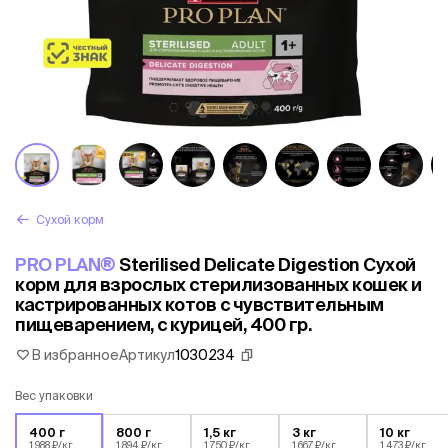
Сухой корм
PRO PLAN®
Sterilised Delicate Digestion Сухой
корм для взрослых стерилизованных кошек и
кастрированных котов с чувствительным
пищеварением, с курицей, 400 гр.
В избранное
Артикул
1030234
Вес упаковки
400 г
800 г
1,5 кг
3 кг
10 кг
1 988 ₽/кг
1 894 ₽/кг
1 750 ₽/кг
1 667 ₽/кг
1 473 ₽/кг