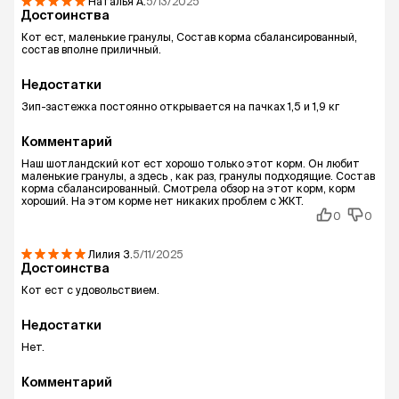
Наталья
А.
5/13/2025
Достоинства
Кот ест, маленькие гранулы, Состав корма сбалансированный,
состав вполне приличный.
Недостатки
Зип-застежка постоянно открывается на пачках 1,5 и 1,9 кг
Комментарий
Наш шотландский кот ест хорошо только этот корм. Он любит
маленькие гранулы, а здесь , как раз, гранулы подходящие. Состав
корма сбалансированный. Смотрела обзор на этот корм, корм
хороший. На этом корме нет никаких проблем с ЖКТ.
0
0
Лилия
З.
5/11/2025
Достоинства
Кот ест с удовольствием.
Недостатки
Нет.
Комментарий