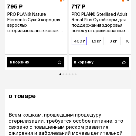
5
4.8
795 ₽
717 ₽
PRO PLAN® Nature
PRO PLAN® Sterilised Adult
Elements Сухой корм для
Renal Plus Сухой корм для
взрослых
поддержания здоровья
стерилизованных кошек и
почек у стерилизованных
кастрированных котов, с
кошек, с высоким
курицей, 400 гр.
содержанием индейки,
400 г
1,5 кг
3 кг
10 кг
400 гр.
в корзину
в корзину
о товаре
Всем кошкам, прошедшим процедуру
стерилизации, требуется особое питание: это
связано с повышенным риском развития
ожирения и заболеваний мочевыделительной