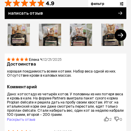
4.9
фильтр
животных.
написать отзыв
Уважаемые клиенты! Обращаем ваше внимание
на то, что продукт временно в продаже как в
новом, так и в прежнем дизайне упаковки.
Поставка осуществляется в зависимости от
наличия на складе. Продукт в обновленной
упаковке будет введен в оборот на территории
РФ до конца 2025 г.
Елена
Ч.
12/21/2025
Достоинства
хорошая поедаемость всеми котами. Набор веса одной из них.
Отсутствие крови в каловых массах.
Комментарий
Дано: котостадо из четырёх котов. У половины из них потеря веса
и кровь в кале. На форуме Partners выиграла пакет сухого корма
Proplan delicate и решила дать на пробу своим хвостам. Итог: на
итальянский корм они даже смотреть перестали, едят только
проплан delicate. Стали набирать вес, один кот за неделю набрали
100 грамм, второй - 200 грамм.
Раскрыть отзыв
2
0