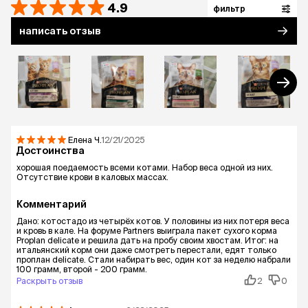
4.9
фильтр
животных.
написать отзыв
Уважаемые клиенты! Обращаем ваше внимание
на то, что продукт временно в продаже как в
новом, так и в прежнем дизайне упаковки.
Поставка осуществляется в зависимости от
наличия на складе. Продукт в обновленной
упаковке будет введен в оборот на территории
РФ до конца 2025 г.
Елена
Ч.
12/21/2025
* Рекомендовано большинством опрошенных
Достоинства
ветеринарных специалистов, консультирующих
хорошая поедаемость всеми котами. Набор веса одной из них.
и/или дающих рекомендации по кормлению
Отсутствие крови в каловых массах.
домашних животных, по результатам
исследования, проведенного АО "МИЦ", ИНН
Комментарий
7709027118, по заказу ООО "Нестле Россия" в
Дано: котостадо из четырёх котов. У половины из них потеря веса
2024 г. Выборка: 220 человек. География:
и кровь в кале. На форуме Partners выиграла пакет сухого корма
Россия, города с населением от 500 тыс. чел.
Proplan delicate и решила дать на пробу своим хвостам. Итог: на
итальянский корм они даже смотреть перестали, едят только
проплан delicate. Стали набирать вес, один кот за неделю набрали
100 грамм, второй - 200 грамм.
Раскрыть отзыв
2
0