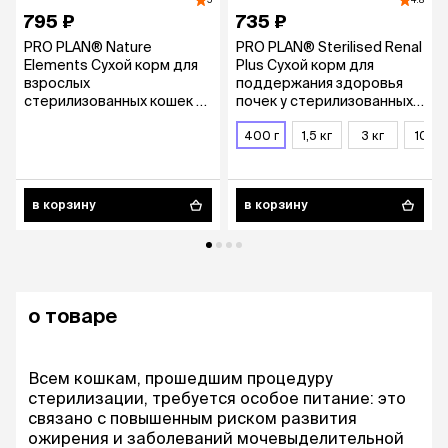
5
4.8
795 ₽
735 ₽
PRO PLAN® Nature
PRO PLAN® Sterilised Renal
Elements Сухой корм для
Plus Сухой корм для
взрослых
поддержания здоровья
стерилизованных кошек и
почек у стерилизованных
кастрированных котов, с
кошек, с высоким
курицей, 400 гр.
содержанием лосося, 400
400 г
1,5 кг
3 кг
10 кг
гр.
в корзину
в корзину
о товаре
Всем кошкам, прошедшим процедуру
стерилизации, требуется особое питание: это
связано с повышенным риском развития
ожирения и заболеваний мочевыделительной