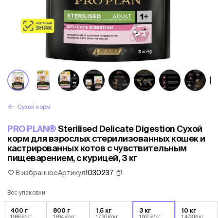
Сухой корм
PRO PLAN®
Sterilised Delicate Digestion Сухой
корм для взрослых стерилизованных кошек и
кастрированных котов с чувствительным
пищеварением, с курицей, 3 кг
В избранное
Артикул
1030237
Вес упаковки
400 г
800 г
1,5 кг
3 кг
10 кг
1 988 ₽/кг
1 894 ₽/кг
1 750 ₽/кг
1 667 ₽/кг
1 473 ₽/кг