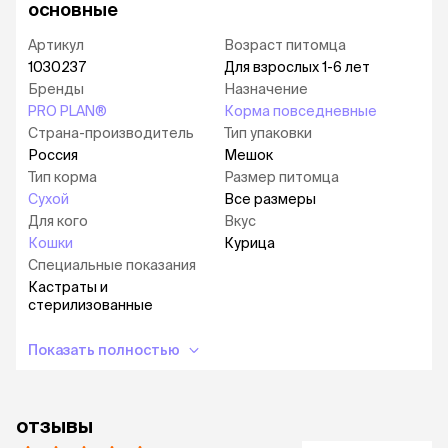
основные
корма благодаря отобранным
высококачественным источникам белка
Артикул
Возраст питомца
Подходит привередливым питомцам с
1030237
Для взрослых 1-6 лет
чувствительным пищеварением
Бренды
Назначение
PRO PLAN®
Корма повседневные
Помогает поддерживать оптимальный вес
Страна-производитель
Тип упаковки
тела кошки, а также здоровье их
Россия
Мешок
мочевыделительной системы
Тип корма
Размер питомца
Корм сухой для кошек PRO PLAN® Sterilised
Сухой
Все размеры
DELICATE DIGESTION (Чувствительное
Для кого
Вкус
пищеварение) — это полюбившийся PRO PLAN®
Кошки
Курица
Sterilised OptiDigest с новым названием, но
Специальные показания
прежним качеством.
Кастраты и
стерилизованные
Рационы PRO PLAN® разработаны на основе
современных научных достижений и
рекомендованы ветеринарными
Показать полностью
специалистами*.
Московская ветеринарная академия им. К. И.
отзывы
Скрябина признаёт экспертизу компании
«Нестле» в области кормления домашних