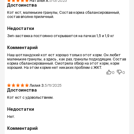
Наталья
А.
5/13/2025
Достоинства
Кот ест, маленькие гранулы, Состав корма сбалансированный,
состав вполне приличный.
Недостатки
Зип-застежка постоянно открывается на пачках 1,5 и 1,9 кг
Комментарий
Наш шотландский кот ест хорошо только этот корм. Он любит
маленькие гранулы, а здесь , как раз, гранулы подходящие. Состав
корма сбалансированный. Смотрела обзор на этот корм, корм
хороший. На этом корме нет никаких проблем с ЖКТ.
0
0
Лилия
З.
5/11/2025
Достоинства
Кот ест с удовольствием.
Недостатки
Нет.
Комментарий