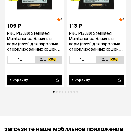
5
5
109 ₽
113 ₽
PRO PLAN® Sterilised
PRO PLAN® Sterilised
Maintenance Влажный
Maintenance Влажный
корм (пауч) для взрослых
корм (пауч) для взрослых
стерилизованных кошек, с
стерилизованных кошек и
курицей в соусе, 85 гр.
кастрированных котов, с
индейкой в желе, 85 гр.
1 шт
26 шт
-3%
1 шт
26 шт
-3%
в корзину
в корзину
загрузите наше мобильное приложение