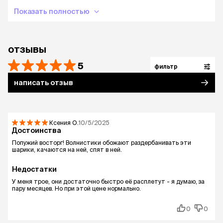
Показать полностью
отзывы
5
фильтр
написать отзыв
Ксения
О.
10/5/2025
Достоинства
Попужий восторг! Волнистики обожают раздербанивать эти
шарики, качаются на ней, спят в ней.
Недостатки
У меня трое, они достаточно быстро её расплетут - я думаю, за
пару месяцев. Но при этой цене нормально.
0
0