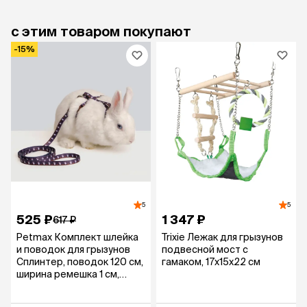
с этим товаром покупают
-15%
5
5
525 ₽
1 347 ₽
617 ₽
Petmax Комплект шлейка
Trixie Лежак для грызунов
и поводок для грызунов
подвесной мост с
Сплинтер, поводок 120 см,
гамаком, 17х15х22 см
ширина ремешка 1 см,
коричневый