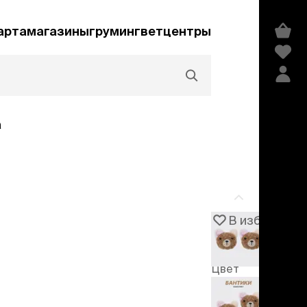
арта
магазины
груминг
ветцентры
а
Акции и скидки
В избранное
Артикул
106795
едства гигиены и
сметика
Цвет
мпуни
Коричневый
ндиционеры и