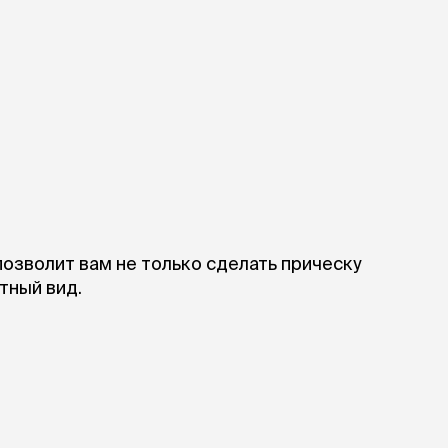
ры
Сре
расчёсок-триммеров
пя
Пилки
 майки
За
Фиксирующие
галстуки
для
переноски
Ножи и насадки
остюмы
Мебель для груминга
ме
и
Ме
ы
озволит вам не только сделать прическу
тный вид.