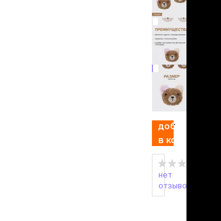
льзамы
ие, без смывания
перхоти и зуда
я длинношерстных
я короткошерстных
я лысых
хлоргексидином
я белых кошек
поаллергенный
199 ₽
еи и пудры
ажные салфетки
д за глазами
добавить
д за ушами
в корзину
рфюм
ная паста
нет
ррекция
отзывов
ведения и
едства от запаха
пугиватели