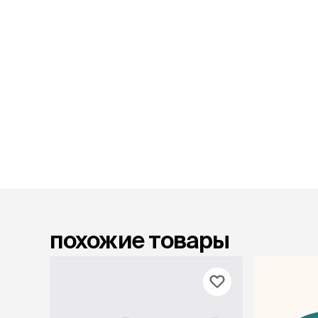
лакомств
Для вывед
шерсти
Для чистки
Мясные, вя
печеные
Сухие лако
лотки и т
Закрытый, 
С бортико
С сеткой
Без сетки
Коврики
похожие товары
Пакеты для
туалета
Совки
Угловые
Пеленки и 