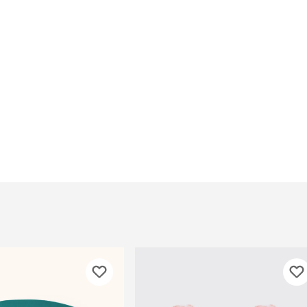
При
а
На пружинке
Др
ения
Трек
Сре
Лизунец
пя
 зубов
леные,
сумки, переноски и
ам
путешествия
мства
Ко
Сумки
Шл
Переноски
Ош
Рюкзаки
уалеты
Ав
Сумки фиксаторы
домик
На
Миски дорожные
м
Ад
По
миски, кормушки,
поилки
 кошачьего
кл
Миски
дв
Двойные
Во
Одинарные
Кл
Дорожные
подгузники
Пан
Коврики под миску