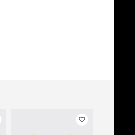
учение к месту
угое
дства от запаха и
тен
униция
мплекты
ейки
ейники
торемни
мордники
ресники
водки
етки, вольеры,
ери
льеры
етки
дусы и ступени