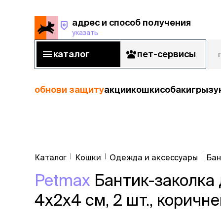
адрес и способ получения
указать
адрес и способ получения
указать
каталог
пет-сервисы
каталог
пет-сервисы
обнови защиту
акции
кошки
собаки
грызу
кошки
Пода
собаки
Каталог
Кошки
Одежда и аксессуары
Бан
кошк
грызуны
Petmax
Бантик-заколка 
корм
рыбы
Сухой корм
4х2х4 см, 2 шт., коричн
Влажный к
птицы
Лечебный 