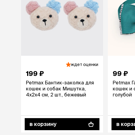
лежаки и
Мягкие до
Лежанки
Тоннели
Подстилки,
подушки
Пледы
ждет оценки
когтеточк
199 ₽
99 ₽
игровые 
Дома-когте
Petmax Бантик-заколка для
Petmax Г
игровые ко
кошек и собак Мишутка,
кошек и с
Столбики
4х2х4 см, 2 шт., бежевый
голубой
Коврики
Из гофрок
Доски
в корзину
в корз
одежда и