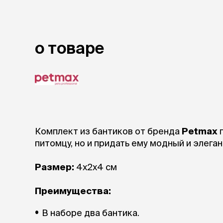
аксессуа
Свитеры
Футболки и
Бантики и 
о товаре
Платья
Смешные к
Украшения 
аксессуар
Комплект из бантиков от бренда
Petmax
п
питомцу, но и придать ему модный и элеган
Размер:
4х2х4 см
Преимущества:
В наборе два бантика.