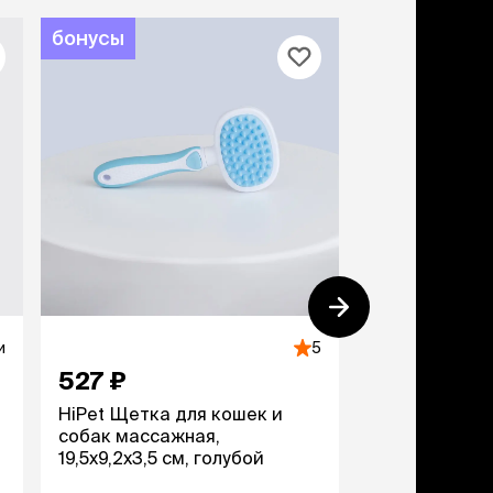
бонусы
и
5
527 ₽
219 ₽
HiPet Щетка для кошек и
Petmax Расч
собак массажная,
противоблош
19,5х9,2х3,5 см, голубой
и собак с дл
13х3,4 см