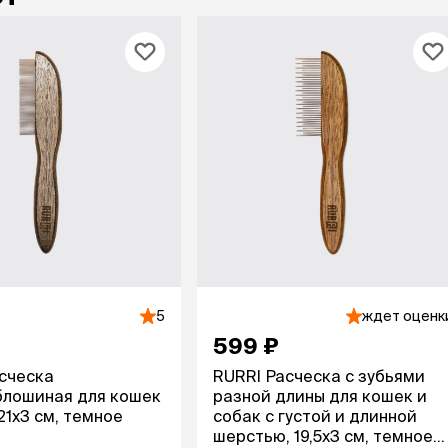
5
ждет оценк
599 ₽
сческа
RURRI Расческа с зубьями
блошиная для кошек
разной длины для кошек и
21х3 см, темное
собак с густой и длинной
шерстью, 19,5х3 см, темное