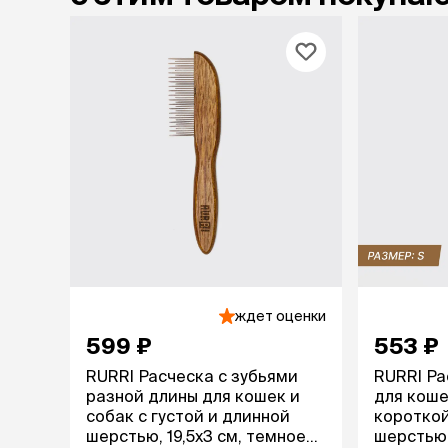
ждет оценки
599 ₽
553 ₽
RURRI Расческа с зубьями
RURRI Ра
разной длины для кошек и
для коше
собак с густой и длинной
короткой
шерстью, 19,5х3 см, темное
шерстью,