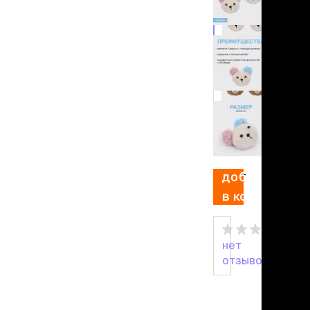
льзамы
ие, без смывания
перхоти и зуда
я длинношерстных
я короткошерстных
я лысых
хлоргексидином
я белых кошек
поаллергенный
199 ₽
еи и пудры
ажные салфетки
д за глазами
добавить
д за ушами
в корзину
рфюм
ная паста
нет
ррекция
отзывов
ведения и
едства от запаха
пугиватели