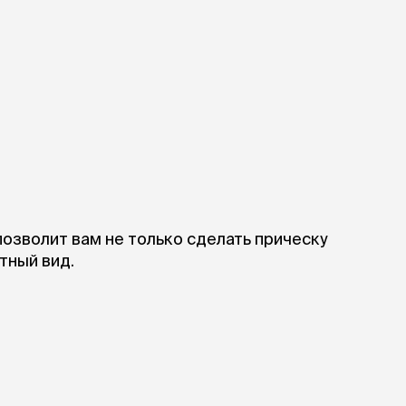
ры
Сре
расчёсок-триммеров
пя
Пилки
 майки
За
Фиксирующие
галстуки
для
переноски
Ножи и насадки
остюмы
Мебель для груминга
ме
и
Ме
ы
озволит вам не только сделать прическу
тный вид.