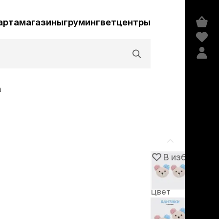
арта
магазины
груминг
ветцентры
а
Акции и скидки
В избранное
Артикул
106795
едства гигиены и
сметика
Цвет
мпуни
Бежевый
ндиционеры и