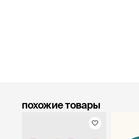
лакомств
Для вывед
шерсти
Для чистки
Мясные, вя
печеные
Сухие лако
лотки и т
Закрытый, 
С бортико
С сеткой
Без сетки
Коврики
похожие товары
Пакеты для
туалета
Совки
Угловые
Пеленки и 