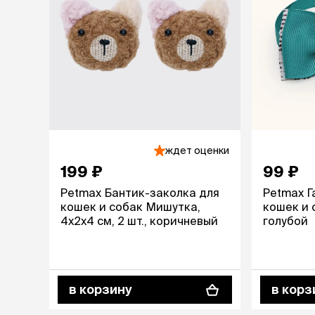
лежаки и
Мягкие до
Лежанки
Тоннели
Подстилки,
подушки
Пледы
ждет оценки
когтеточк
199 ₽
99 ₽
игровые 
Дома-когте
Petmax Бантик-заколка для
Petmax Г
игровые ко
кошек и собак Мишутка,
кошек и с
Столбики
4х2х4 см, 2 шт., коричневый
голубой
Коврики
Из гофрок
Доски
в корзину
в корз
одежда и