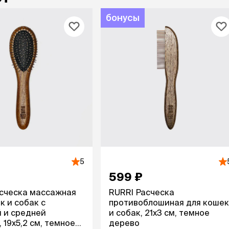
бонусы
5
599 ₽
сческа массажная
RURRI Расческа
к и собак с
противоблошиная для кошек
 и средней
и собак, 21х3 см, темное
 19х5,2 см, темное
дерево