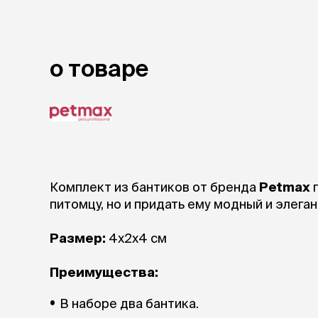
аксессуа
Свитеры
Футболки и
Бантики и 
о товаре
Платья
Смешные к
Украшения 
аксессуар
Комплект из бантиков от бренда
Petmax
п
питомцу, но и придать ему модный и элеган
Размер:
4х2х4 см
Преимущества:
В наборе два бантика.