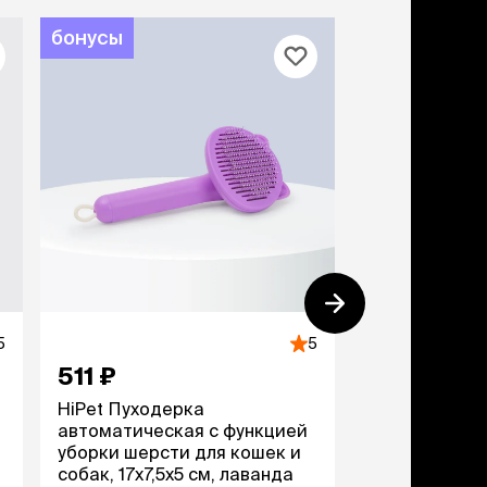
бонусы
бонусы
5
5
511 ₽
527 ₽
HiPet Пуходерка
HiPet Щетка 
автоматическая с функцией
собак масса
уборки шерсти для кошек и
19,5х9,2х3,5 
собак, 17х7,5х5 см, лаванда