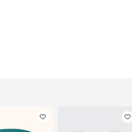
При
а
На пружинке
Др
ения
Трек
Сре
Лизунец
пя
 зубов
леные,
сумки, переноски и
ам
путешествия
мства
Ко
Сумки
Шл
Переноски
Ош
Рюкзаки
уалеты
Ав
Сумки фиксаторы
домик
На
Миски дорожные
м
Ад
По
миски, кормушки,
поилки
 кошачьего
кл
Миски
дв
Двойные
Во
Одинарные
Кл
Дорожные
подгузники
Пан
Коврики под миску