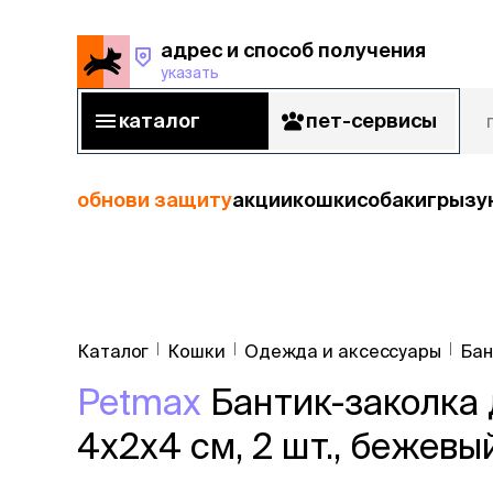
адрес и способ получения
указать
адрес и способ получения
указать
каталог
пет-сервисы
каталог
пет-сервисы
обнови защиту
акции
кошки
собаки
грызу
кошки
Пода
собаки
Каталог
Кошки
Одежда и аксессуары
Бан
кошк
грызуны
Petmax
Бантик-заколка 
корм
рыбы
Сухой корм
4х2х4 см, 2 шт., бежевы
Влажный к
птицы
Лечебный 