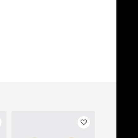
учение к месту
угое
дства от запаха и
тен
униция
мплекты
ейки
ейники
торемни
мордники
ресники
водки
етки, вольеры,
ери
льеры
етки
дусы и ступени