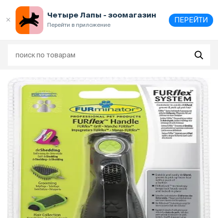
Выберите
адрес и способ получения
Четыре Лапы - зоомагазин
ПЕРЕЙТИ
Перейти в приложение