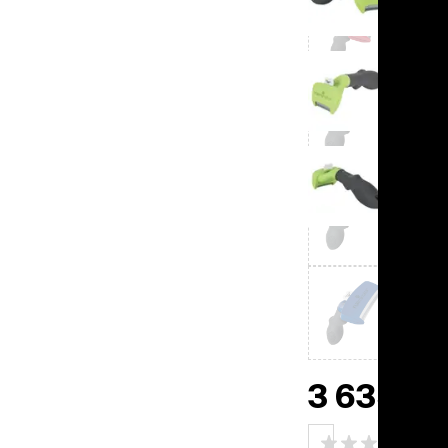
льзамы
ие, без смывания
перхоти и зуда
я длинношерстных
я короткошерстных
я лысых
хлоргексидином
я белых кошек
поаллергенный
еи и пудры
ажные салфетки
д за глазами
д за ушами
рфюм
ная паста
ррекция
3 635 ₽
ведения и
едства от запаха
пугиватели