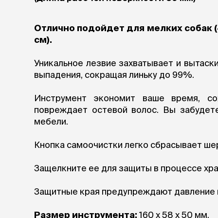
аксессуа
Свитеры
Футболки и
Отлично подойдет для мелких собак (4
Бантики и 
см).
Платья
Смешные к
Уникальное лезвие захватывает и вытаск
Украшения 
выпадения, сокращая линьку до 99%.
аксессуар
Инструмент экономит ваше время, со
повреждает остевой волос. Вы забудет
мебели.
Кнопка самоочистки легко сбрасывает шер
Защелкните ее для защиты в процессе хра
Защитные края предупреждают давление н
Размер инструмента:
160 х 58 х 50 мм.