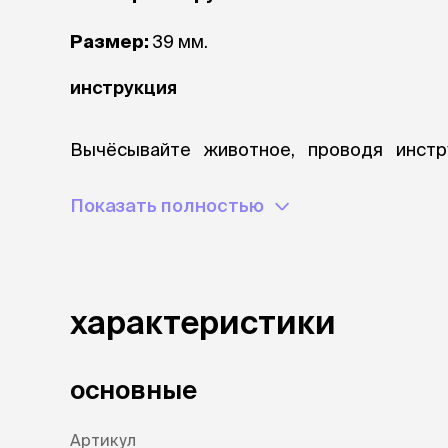
Размер:
39 мм.
инструкция
Вычёсывайте животное, проводя инстр
проникая лезвием вглубь шерсти животн
области. Удалите шерсть с инструмента пу
Показать полностью
гарантия
Гарантия на инструмент FURminator (Фурмин
характеристики
состав
основные
Пластик, металл.
Артикул