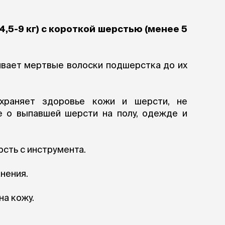
ры
Сре
расчёсок-триммеров
пя
Пилки
 майки
За
,5-9 кг) с короткой шерстью (менее 5
Фиксирующие
галстуки
для
переноски
Ножи и насадки
остюмы
Мебель для груминга
ивает мертвые волоски подшерстка до их
ме
и
Ме
ы
храняет здоровье кожи и шерсти, не
е о выпавшей шерсти на полу, одежде и
сть с инструмента.
нения.
а кожу.