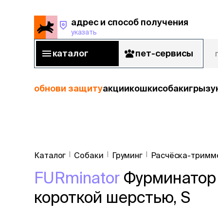
адрес и способ получения
указать
адрес и способ получения
указать
каталог
пет-сервисы
каталог
пет-сервисы
обнови защиту
акции
кошки
собаки
грызу
кошки
Пода
собаки
Каталог
Собаки
Груминг
Расчёска-тримм
кошк
грызуны
FURminator
Фурминатор 
корм
рыбы
Сухой корм
короткой шерстью, S
Влажный к
птицы
Лечебный 