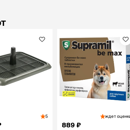
ют
5
ждет оценк
₽
889 ₽