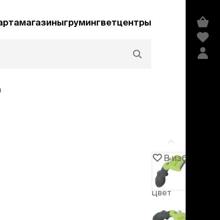
арта
магазины
груминг
ветцентры
а
Акции и скидки
В избранное
Артикул
103542
едства гигиены и
сметика
Цвет
мпуни
Лаймовый
ндиционеры и