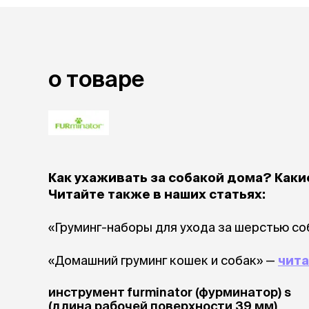
лежаки и
Мягкие до
Лежанки
Тоннели
о товаре
Подстилки,
подушки
Пледы
когтеточк
игровые 
Как ухаживать за собакой дома? Как
Дома-когте
Читайте также в наших статьях:
игровые ко
Столбики
«Груминг-наборы для ухода за шерстью со
Коврики
Из гофрок
«Домашний груминг кошек и собак» —
Доски
чита
инструмент furminator (фурминатор) s
одежда и
(длина рабочей поверхности 39 мм)