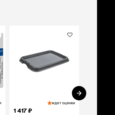
и
ждет оценки
1 417 ₽
1 185 ₽