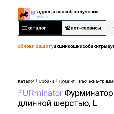
адрес и способ получения
указать
адрес и способ получения
указать
каталог
пет-сервисы
каталог
пет-сервисы
обнови защиту
акции
кошки
собаки
грызу
кошки
Пода
собаки
Каталог
Собаки
Груминг
Расчёска-тримм
кошк
грызуны
FURminator
Фурминатор 
корм
рыбы
Сухой корм
длинной шерстью, L
Влажный к
птицы
Лечебный 