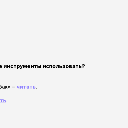
Дв
Миски на подставке
Автопоилки и
 домики
автокормушки
мики
то
Фильтры для
Кор
автопоилок
Ла
Для хранения корма
 матрасы,
На
Набор для кормления
Туа
со
Тов
груминг
Мис
Расчески
и и
ие инструменты использовать?
ко
Пуходерки
комплексы
Сум
Ножницы
точки и
кл
Расчёска-триммер
мплексы
бак» —
читать
.
Иг
Когтерезы
Шл
Колтунорезы
по
ть
.
Средства для
артона
Ко
тримминга
До
Накладные колпачки
Ко
Машинки для стрижки
Ко
Сменные гребенки для