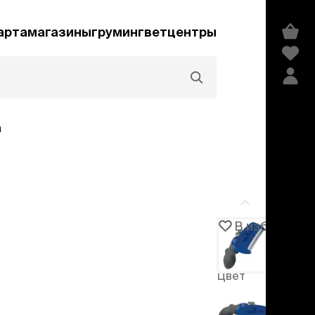
арта
магазины
груминг
ветцентры
а
Акции и скидки
В избранное
Артикул
103541
едства гигиены и
сметика
Цвет
мпуни
Синий
ндиционеры и