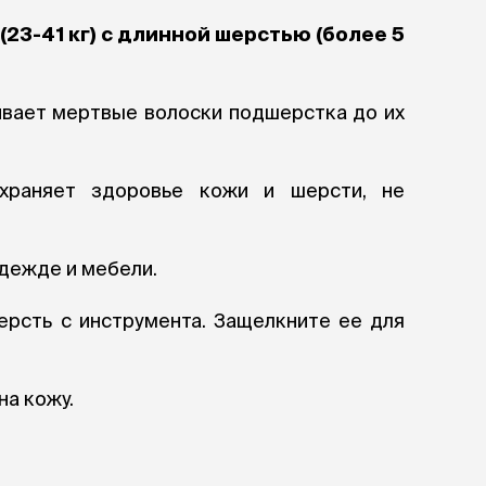
ры
Сре
расчёсок-триммеров
23-41 кг) с длинной шерстью (более 5
пя
Пилки
 майки
За
Фиксирующие
галстуки
для
переноски
ивает мертвые волоски подшерстка до их
Ножи и насадки
остюмы
Мебель для груминга
ме
и
Ме
ы
храняет здоровье кожи и шерсти, не
одежде и мебели.
ерсть с инструмента. Защелкните ее для
а кожу.