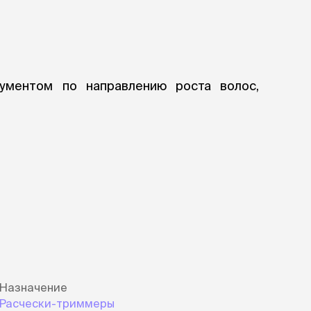
ументом по направлению роста волос,
ого. Не задерживайтесь надолго в одной
тём нажатия на кнопку самоочистки.
атор) – 10 лет!
Назначение
Расчески-триммеры