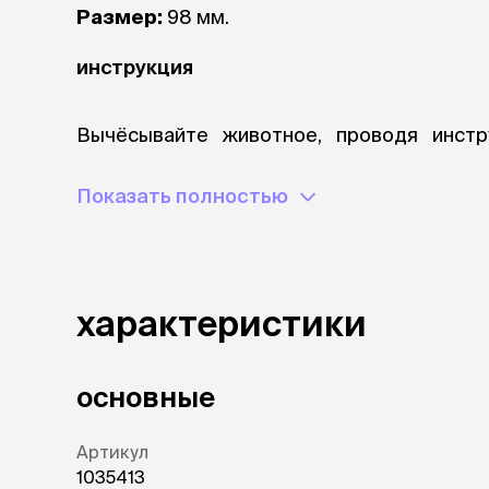
Размер:
98 мм.
инструкция
Вычёсывайте животное, проводя инстр
проникая лезвием вглубь шерсти животн
области. Удалите шерсть с инструмента пу
Показать полностью
гарантия
Гарантия на инструмент FURminator (Фурмин
характеристики
состав
основные
Пластик, металл.
Артикул
1035413