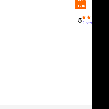
учение к месту
в корзину
угое
дства от запаха и
тен
5
2 отзыва
униция
мплекты
ейки
ейники
торемни
мордники
ресники
водки
етки, вольеры,
ери
льеры
етки
дусы и ступени