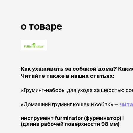
лежаки и
Мягкие до
Лежанки
о товаре
Тоннели
Подстилки,
подушки
Пледы
когтеточк
Как ухаживать за собакой дома? Как
игровые 
Читайте также в наших статьях:
Дома-когте
игровые ко
«Груминг-наборы для ухода за шерстью со
Столбики
Коврики
«Домашний груминг кошек и собак» —
чита
Из гофрок
Доски
инструмент furminator (фурминатор) l
(длина рабочей поверхности 98 мм)
одежда и