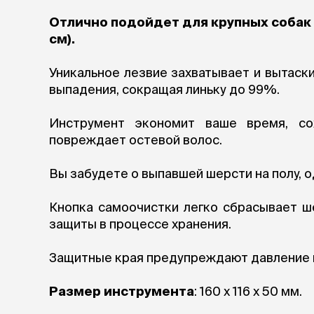
аксессуа
Свитеры
Отлично подойдет для крупных собак (
Футболки и
см).
Бантики и 
Платья
Уникальное лезвие захватывает и вытаск
Смешные к
выпадения, сокращая линьку до 99%.
Украшения 
аксессуар
Инструмент экономит ваше время, со
повреждает остевой волос.
Вы забудете о выпавшей шерсти на полу, 
Кнопка самоочистки легко сбрасывает ш
защиты в процессе хранения.
Защитные края предупреждают давление н
Размер инструмента
: 160 х 116 х 50 мм.