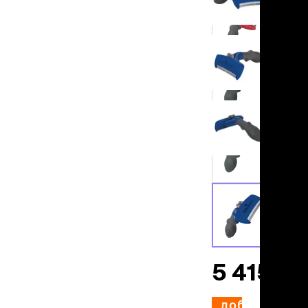
льзамы
ие, без смывания
перхоти и зуда
я длинношерстных
я короткошерстных
я лысых
хлоргексидином
я белых кошек
поаллергенный
еи и пудры
ажные салфетки
д за глазами
д за ушами
рфюм
ная паста
ррекция
5 415 ₽
ведения и
едства от запаха
пугиватели
добавить