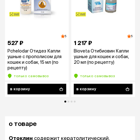
5
5
527 ₽
1 217 ₽
Pchelodar Отидез Капли
Bioveta Отибиовин Капли
ушные с прополисом для
ушные для кошек и собак,
кошек и собак, 15 мл (по
20 мл (по рецепту)
рецепту)
только самовывоз
только самовывоз
в корзину
в корзину
о товаре
Отоклин
содержит кератолитический,