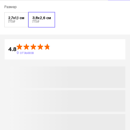
Размер
2,7х1,1 см
3,8х2,6 см
775 ₽
775 ₽
4.8
9 отзывов