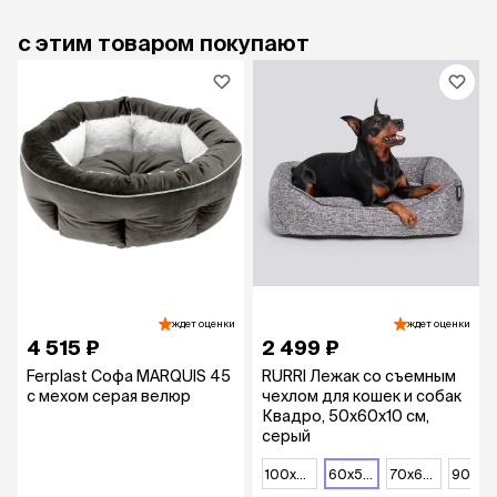
с этим товаром покупают
ждет оценки
ждет оценки
4 515 ₽
2 499 ₽
Ferplast Софа MARQUIS 45
RURRI Лежак со съемным
с мехом серая велюр
чехлом для кошек и собак
Квадро, 50х60х10 см,
серый
100х80 см
60х50 см
70х60 см
90х70 см