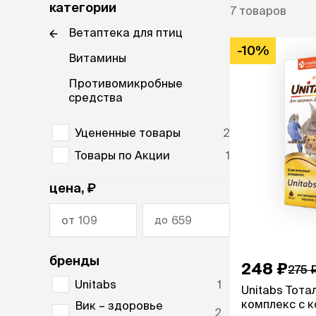
диетическ
категории
7
товаров
ветаптека
Холистик
Ветаптека для птиц
рептилии
-10%
Витамины
защита от
лошади
клещей,
Противомикробные
гельминт
акции
средства
Таблетки
Капли
бренды
Уцененные товары
2
Ошейники
Шампуни
магазины
Товары по Акции
1
Спреи и по
ветцентры
цена, ₽
наполнит
груминг
от
до
кошачьег
Комкующи
Впитываю
бренды
248 ₽
Силикагел
275 
Древесный
Unitabs
1
Unitabs Тот
комплекс с 
Вик – здоровье
2