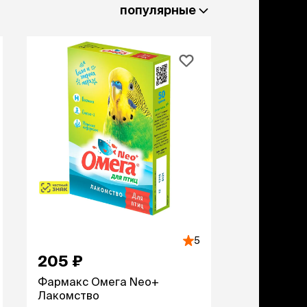
льзамы
популярные
ие, без смывания
перхоти и зуда
я длинношерстных
я короткошерстных
я лысых
хлоргексидином
я белых кошек
поаллергенный
еи и пудры
ажные салфетки
д за глазами
д за ушами
рфюм
ная паста
5
ррекция
205 ₽
ведения и
едства от запаха
Фармакс Омега Neo+
пугиватели
Лакомство