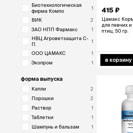
Биотехнологическая
1
415 ₽
лежаки и
фирма Компо
Мягкие до
Цамакс Корм
ВИК
2
Лежанки
для певчих 
ЗАО НПП Фармакс
1
Тоннели
птиц, 50 гр.
Подстилки,
НВЦ Агроветзащита С-
1
подушки
П.
Пледы
ООО ЦАМАКС
1
в корзину
Экопром
1
когтеточк
игровые 
форма выпуска
Дома-когте
игровые ко
Капли
2
Столбики
Порошки
2
Коврики
Из гофрок
Раствор
1
Доски
Таблетки
1
Шампунь и бальзам
1
одежда и