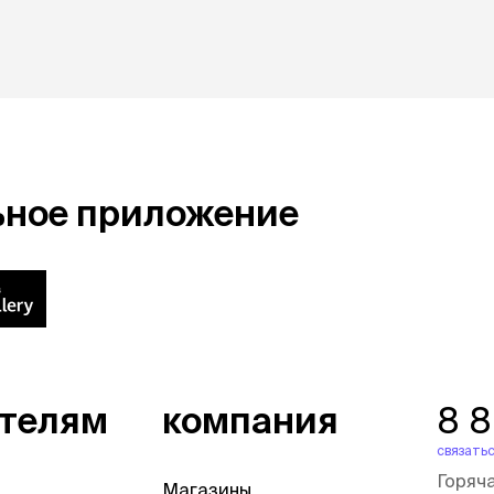
ьное приложение
ателям
компания
8 
связатьс
Горяч
Магазины