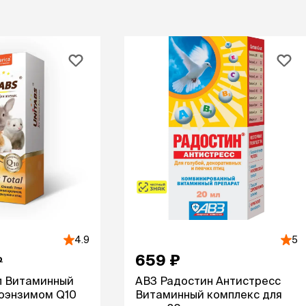
ба
ий корм
Игрушки Трек
Сух
Игрушки
От 
развивающие
Дл
Видеокамеры
 блох,
Дл
Автоматический
Дл
туалет
ов
С 
Батарейки
Дл
Ги
игрушки
Спр
Из натуральных
Вл
рошки
материалов
Ухо
Игрушки с чипом
Ухо
Интерактивные
Па
ели для
Мыши
Зуб
о туалета
Мячики для кошек
йся
Развивающие
4.9
5
щий
ко
С мятой
659 ₽
евый
₽
по
Текстильные
ср
ал Витаминный
АВЗ Радостин Антистресс
Дразнилки
От
коэнзимом Q10
Витаминный комплекс для
Лазерные указки