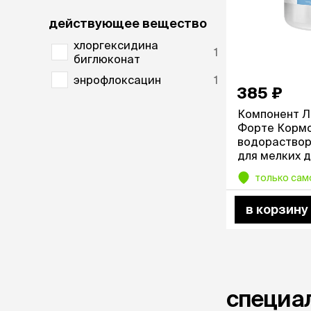
аксессуа
Свитеры
действующее вещество
Футболки и
хлоргексидина
Бантики и 
1
биглюконат
Платья
энрофлоксацин
1
Смешные к
385 ₽
Украшения 
аксессуар
Компонент 
Форте Кормо
водораство
для мелких 
животных, 50
только сам
в корзину
специал