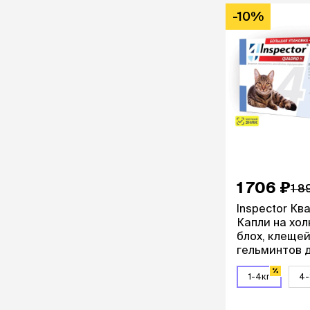
-10%
1 706 ₽
1 8
Inspector Кв
Капли на хол
блох, клещей
гельминтов 
кошек весом 
4 кг, 3 пипет
1-4кг
4-