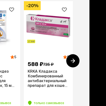
-20%
5
5
588 ₽
719 ₽
735 ₽
тидез
KRKA Кладакса
Rolf Club 3D
 с
Комбинированный
от блох, кле
для
антибактериальный
комаров для
к, 15 мл
препарат для кошек
средних поро
и собак 200/50 мг, 10
таблеток (по
40 см
65
рецепту)
овывоз
только самовывоз