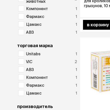
для кроликов
животных
лакомств
грызунов, 10
Для вывед
Компонент
1
шерсти
Фармакс
1
Для чистки
Цамакс
1
в корзину
Мясные, вя
печеные
АВЗ
1
Сухие лако
торговая марка
лотки и т
Unitabs
1
Закрытый, 
С бортико
VIC
2
С сеткой
АВЗ
1
Без сетки
Коврики
Компонент
1
Пакеты для
Фармакс
1
туалета
Цамакс
1
Совки
Угловые
Пеленки и 
производитель