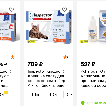
5
5
789 ₽
527 ₽
95 ₽
адро К
Inspector Квадро К
Pchelodar О
ку от
Капли на холку для
Капли ушные
 и
кошек весом от 1 до
прополисом 
для
4 кг от блох, клещей
кошек и соба
от 1 до
и гельминтов, 1
(по рецепту)
ки
пипетка
8кг
1-4кг
4-8кг
8-15кг
только сам