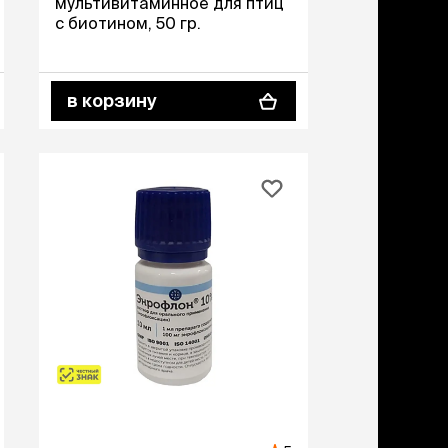
мультивитаминное для птиц
учение к месту
с биотином, 50 гр.
угое
дства от запаха и
тен
в корзину
униция
мплекты
ейки
ейники
торемни
мордники
ресники
водки
етки, вольеры,
ери
льеры
етки
дусы и ступени