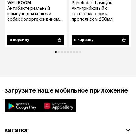
WELLROOM
Pchelodar Шампунь
Антибактериальный
Антигрибковый с
шампунь для кошек и
кетоконазолом и
собак с хлоргексидином
прополисом 250мл
против зуда и запаха, 400
мл
в корзину
в корзину
загрузите наше мобильное приложение
каталог