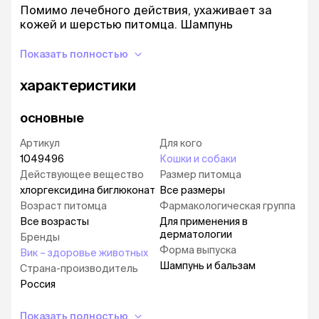
Помимо лечебного действия, ухаживает за
кожей и шерстью питомца. Шампунь
применяют с водой любой жесткости.
Показать полностью
характеристики
основные
Артикул
Для кого
1049496
Кошки и собаки
Действующее вещество
Размер питомца
хлоргексидина биглюконат
Все размеры
Возраст питомца
Фармакологическая группа
Все возрасты
Для применения в
дерматологии
Бренды
Форма выпуска
Вик – здоровье животных
Шампунь и бальзам
Страна-производитель
Россия
Показать полностью