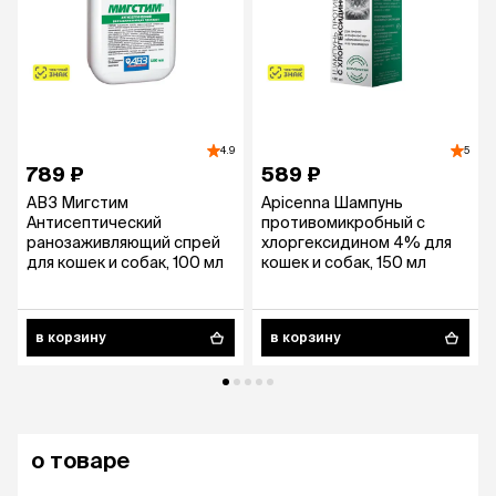
4.9
5
789 ₽
589 ₽
АВЗ Мигстим
Apicenna Шампунь
Антисептический
противомикробный с
ранозаживляющий спрей
хлоргексидином 4% для
для кошек и собак, 100 мл
кошек и собак, 150 мл
в корзину
в корзину
о товаре