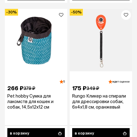
-30%
-50%
5
ждет оценки
266 ₽
175 ₽
379 ₽
349 ₽
Pet hobby Сумка для
Rungo Кликер на спирали
лакомств для кошек и
для дрессировки собак,
собак, 14,5х12х12 см
6х4х1,8 см, оранжевый
в корзину
в корзину