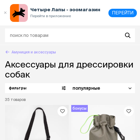
Выберите
адрес и способ получения
Четыре Лапы - зоомагазин
ПЕРЕЙТИ
Перейти в приложение
Амуниция и аксессуары
Аксессуары для дрессировки
собак
популярные
фильтры
35
товаров
бонусы