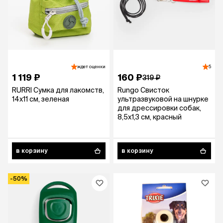
ждет оценки
5
1 119 ₽
160 ₽
319 ₽
RURRI Сумка для лакомств,
Rungo Свисток
14х11 см, зеленая
ультразвуковой на шнурке
для дрессировки собак,
8,5х1,3 см, красный
в корзину
в корзину
-50%