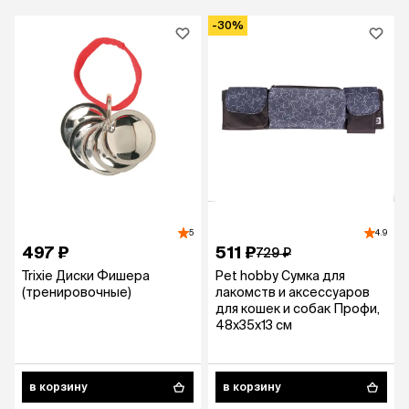
-30%
5
4.9
497 ₽
511 ₽
729 ₽
Trixie Диски Фишера
Pet hobby Сумка для
(тренировочные)
лакомств и аксессуаров
для кошек и собак Профи,
48х35х13 см
в корзину
в корзину