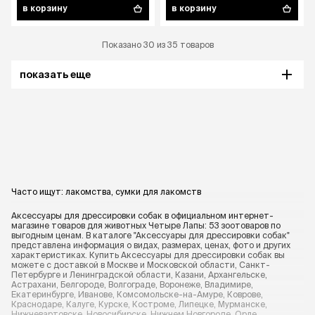
в корзину
в корзину
Показано 30 из 35 товаров
показать еще
Часто ищут:
лакомства
,
сумки для лакомств
Аксессуары для дрессировки собак в официальном интернет-
магазине товаров для животных Четыре Лапы: 53 зоотоваров по
выгодным ценам. В каталоге "Аксессуары для дрессировки собак"
представлена информация о видах, размерах, ценах, фото и других
характеристиках. Купить Аксессуары для дрессировки собак вы
можете с доставкой в Москве и Московской области, Санкт-
Петербурге и Ленинградской области, Казани, Архангельске,
Астрахани, Белгороде, Волгограде, Воронеже, Владимире,
Екатеринбурге, Иванове, Комсомольске-на-Амуре, Коврове,
Краснодаре, Калуге, Курске, Костроме, Липецке, Мурманске,
Нижневартовске, Новосибирске, Нижнем Новгороде, Орле,