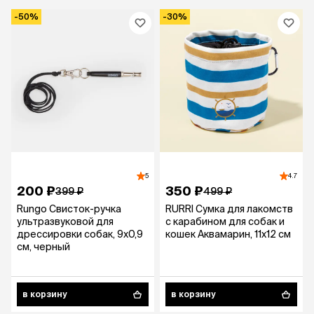
-50%
-30%
5
4.7
200 ₽
350 ₽
399 ₽
499 ₽
Rungo Свисток-ручка
RURRI Сумка для лакомств
ультразвуковой для
с карабином для собак и
дрессировки собак, 9х0,9
кошек Аквамарин, 11х12 см
см, черный
в корзину
в корзину