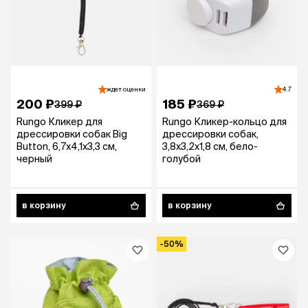
ждет оценки
4.7
200 ₽
185 ₽
399 ₽
369 ₽
Rungo Кликер для
Rungo Кликер-кольцо для
дрессировки собак Big
дрессировки собак,
Button, 6,7х4,1х3,3 см,
3,8х3,2х1,8 см, бело-
черный
голубой
в корзину
в корзину
-50%