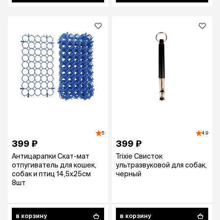
5
4.9
399 ₽
399 ₽
Антицарапки Скат-мат
Trixie Свисток
отпугиватель для кошек,
ультразвуковой для собак,
собак и птиц 14,5х25см
черный
8шт
в корзину
в корзину