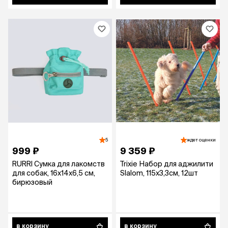
5
ждет оценки
999 ₽
9 359 ₽
RURRI Сумка для лакомств
Trixie Набор для аджилити
для собак, 16х14х6,5 см,
Slalom, 115х3,3см, 12шт
бирюзовый
в корзину
в корзину