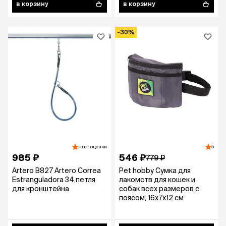
в корзину
в корзину
-30%
ждет оценки
5
985 ₽
546 ₽
779 ₽
Artero B827 Artero Correa
Pet hobby Сумка для
Estranguladora 34,петля
лакомств для кошек и
для кронштейна
собак всех размеров с
поясом, 16х7х12 см