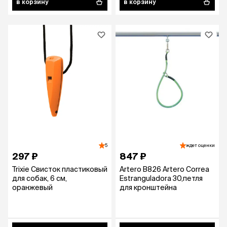
в корзину
в корзину
5
ждет оценки
297 ₽
847 ₽
Trixie Свисток пластиковый
Artero B826 Artero Correa
для собак, 6 см,
Estranguladora 30,петля
оранжевый
для кронштейна