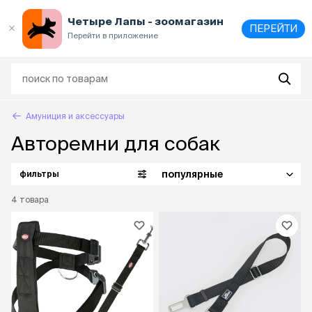
Выберите
адрес и способ получения
Четыре Лапы - зоомагазин
ПЕРЕЙТИ
Перейти в приложение
Амуниция и аксессуары
Авторемни для собак
популярные
фильтры
4
товара