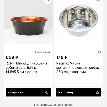
ждет оценки
5
659 ₽
179 ₽
RURRI Миска для кошек и
Petmax Миска
собак Zaara, 525 мл,
металлическая для собак,
14,5х5,5 см, черная
850 мл, с лапками
в корзину
в корзину
Показано 30 из 135 товаров