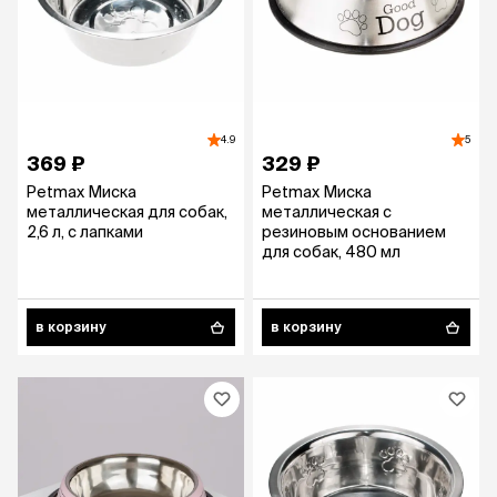
4.9
5
369 ₽
329 ₽
Petmax Миска
Petmax Миска
металлическая для собак,
металлическая с
2,6 л, с лапками
резиновым основанием
для собак, 480 мл
в корзину
в корзину