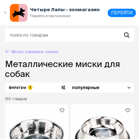
Выберите
адрес и способ получения
Четыре Лапы - зоомагазин
ПЕРЕЙТИ
Перейти в приложение
Миски, кормушки, поилки
Металлические миски для
собак
популярные
фильтры
1
135
товаров