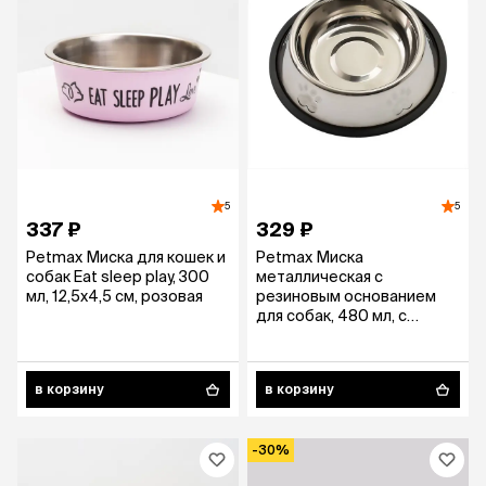
5
5
337 ₽
329 ₽
Petmax Миска для кошек и
Petmax Миска
собак Eat sleep play, 300
металлическая с
мл, 12,5х4,5 см, розовая
резиновым основанием
для собак, 480 мл, с
рельефом
в корзину
в корзину
-30%