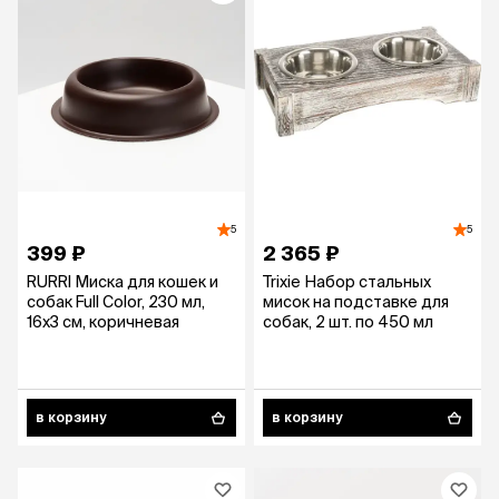
5
5
399 ₽
2 365 ₽
RURRI Миска для кошек и
Trixie Набор стальных
собак Full Color, 230 мл,
мисок на подставке для
16х3 см, коричневая
собак, 2 шт. по 450 мл
в корзину
в корзину