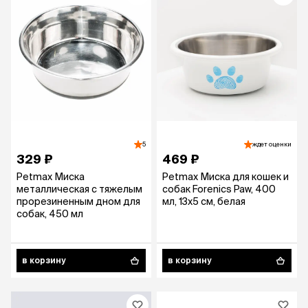
5
ждет оценки
329 ₽
469 ₽
Petmax Миска
Petmax Миска для кошек и
металлическая с тяжелым
собак Forenics Paw, 400
прорезиненным дном для
мл, 13х5 см, белая
собак, 450 мл
в корзину
в корзину