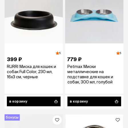
5
5
399 ₽
779 ₽
RURRI Миска для кошек и
Petmax Миски
собак Full Color, 230 мл,
металлические на
16х3 см, черные
подставке для кошек и
собак, 300 мл, голубой
в корзину
в корзину
бонусы