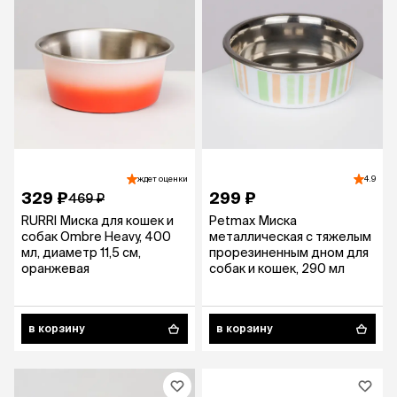
ждет оценки
4.9
329 ₽
299 ₽
469 ₽
RURRI Миска для кошек и
Petmax Миска
собак Ombre Heavy, 400
металлическая с тяжелым
мл, диаметр 11,5 см,
прорезиненным дном для
оранжевая
собак и кошек, 290 мл
в корзину
в корзину