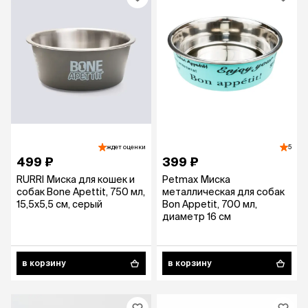
ждет оценки
5
499 ₽
399 ₽
RURRI Миска для кошек и
Petmax Миска
собак Bone Apettit, 750 мл,
металлическая для собак
15,5х5,5 см, серый
Bon Appetit, 700 мл,
диаметр 16 см
в корзину
в корзину