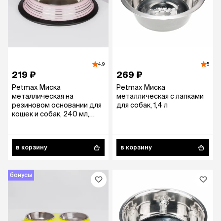
4.9
5
219 ₽
269 ₽
Petmax Миска
Petmax Миска
металлическая на
металлическая с лапками
резиновом основании для
для собак, 1,4 л
кошек и собак, 240 мл,
цвет в ассортименте
в корзину
в корзину
бонусы