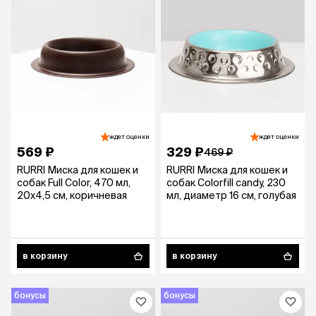
ждет оценки
ждет оценки
569 ₽
329 ₽
469 ₽
RURRI Миска для кошек и
RURRI Миска для кошек и
собак Full Color, 470 мл,
собак Colorfill candy, 230
20х4,5 см, коричневая
мл, диаметр 16 см, голубая
в корзину
в корзину
бонусы
бонусы