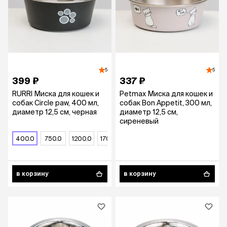
5
5
399 ₽
337 ₽
RURRI Миска для кошек и
Petmax Миска для кошек и
собак Circle paw, 400 мл,
собак Bon Appetit, 300 мл,
диаметр 12,5 см, черная
диаметр 12,5 см,
сиреневый
400.0
750.0
1200.0
1700.0
в корзину
в корзину