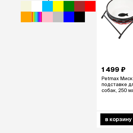
1 499 ₽
Petmax Миск
подставке д
собак, 250 м
в корзину