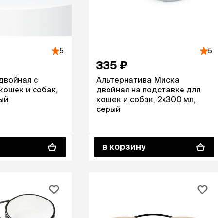
ры
Сре
расчёсок-триммеров
пя
Пилки
 майки
За
Фиксирующие
галстуки
для
переноски
Ножи и насадки
5
5
остюмы
Мебель для груминга
335 ₽
ме
и
Ме
ы
двойная с
Альтернатива Миска
кошек и собак,
двойная на подставке для
ный
кошек и собак, 2х300 мл,
серый
в корзину