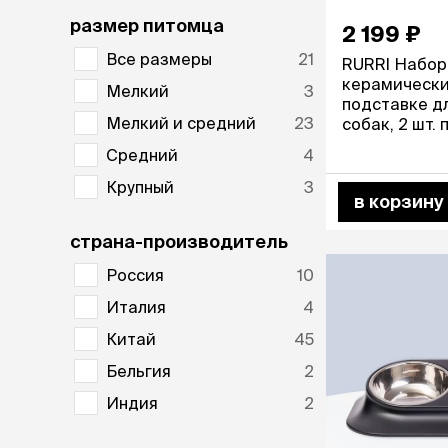
размер питомца
2 199 ₽
лежаки и
Мягкие до
Все размеры
21
RURRI Набор 
Лежанки
керамически
Мелкий
3
Тоннели
подставке д
Подстилки,
Мелкий и средний
23
собак, 2 шт.
подушки
Средний
4
Пледы
Крупный
3
в корзину
когтеточк
страна-производитель
игровые 
Дома-когте
Россия
10
игровые ко
Италия
4
Столбики
Коврики
Китай
45
Из гофрок
Бельгия
2
Доски
Индия
2
одежда и