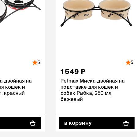
5
5
1 549 ₽
а двойная на
Petmax Миска двойная на
ля кошек и
подставке для кошек и
л, красный
собак Рыбка, 250 мл,
бежевый
в корзину