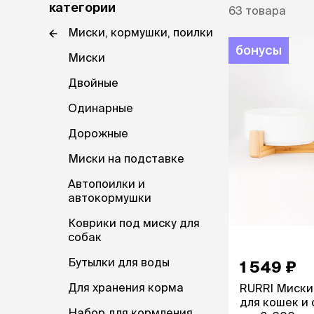
диетическ
категории
63
товара
ветаптека
Холистик
Миски, кормушки, поилки
рептилии
бонусы
Миски
защита от
лошади
клещей,
Двойные
гельминт
акции
Таблетки
Одинарные
Капли
бренды
Дорожные
Ошейники
Шампуни
магазины
Миски на подставке
Спреи и по
ветцентры
Автопоилки и
автокормушки
наполнит
груминг
кошачьег
Коврики под миску для
Комкующи
собак
Впитываю
Бутылки для воды
1 549 ₽
Силикагел
Древесный
Для хранения корма
RURRI Миски
для кошек и с
Набор для кормления