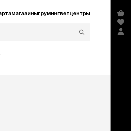
арта
магазины
груминг
ветцентры
а
Акции и скидки
едства гигиены и
сметика
мпуни
ндиционеры и