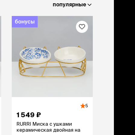
льзамы
популярные
ие, без смывания
перхоти и зуда
я длинношерстных
бонусы
я короткошерстных
я лысых
хлоргексидином
я белых кошек
поаллергенный
еи и пудры
ажные салфетки
д за глазами
д за ушами
рфюм
ная паста
5
ррекция
1 549 ₽
ведения и
едства от запаха
RURRI Миска с ушками
пугиватели
керамическая двойная на