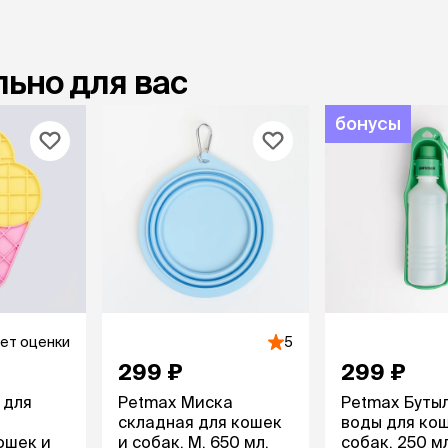
ьно для вас
бонусы
ет оценки
5
299 ₽
299 ₽
 для
Petmax Миска
Petmax Буты
складная для кошек
воды для ко
ошек и
и собак, M, 650 мл,
собак, 250 мл