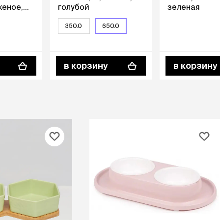
еное,
голубой
зеленая
,
350.0
650.0
в корзину
в корзину