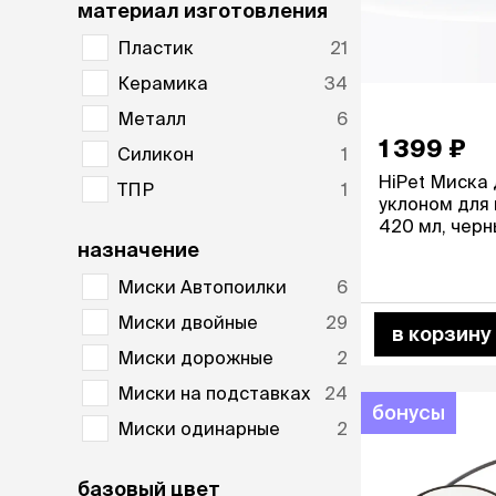
аксессуа
материал изготовления
Свитеры
Пластик
21
Футболки и
Бантики и 
Керамика
34
Платья
Металл
6
Смешные к
1 399 ₽
Украшения 
Силикон
1
аксессуар
HiPet Миска 
ТПР
1
уклоном для 
420 мл, чер
назначение
Миски Автопоилки
6
Миски двойные
29
в корзину
Миски дорожные
2
Миски на подставках
24
бонусы
Миски одинарные
2
базовый цвет