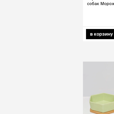
собак Морож
23х16,5х1,5 см
розовый
в корзину