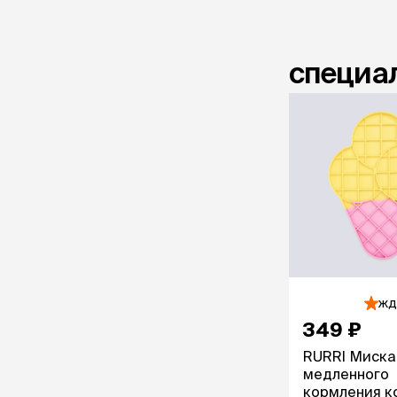
специал
жд
349 ₽
RURRI Миска
медленного
кормления к