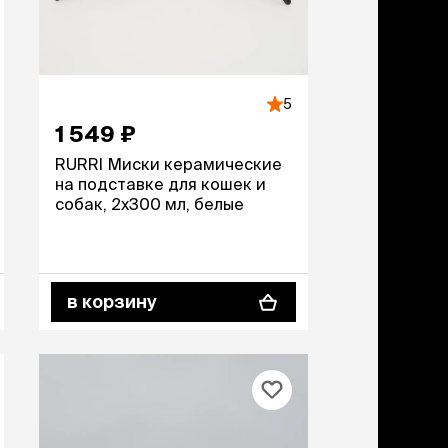
дства от запаха и
тен
щита от паразитов
 котят
5
1 549 ₽
рч
рч
RURRI Миски керамические
на подставке для кошек и
собак, 2х300 мл, белые
в корзину