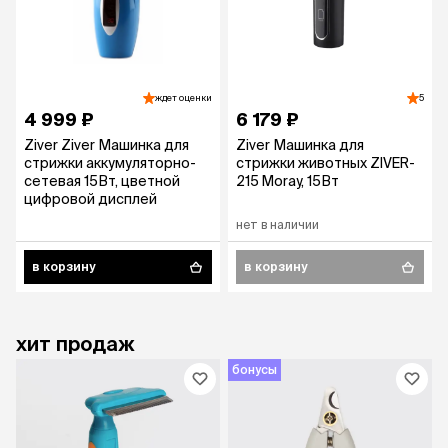
ждет оценки
5
4 999 ₽
6 179 ₽
Ziver Ziver Машинка для
Ziver Машинка для
стрижки аккумуляторно-
стрижки животных ZIVER-
сетевая 15Вт, цветной
215 Moray, 15Вт
цифровой дисплей
нет в наличии
в корзину
в корзину
хит продаж
бонусы