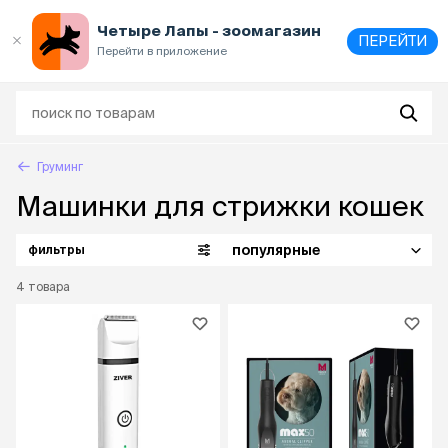
Выберите
адрес и способ получения
Четыре Лапы - зоомагазин
ПЕРЕЙТИ
Перейти в приложение
Груминг
Машинки для стрижки кошек
популярные
фильтры
4
товара