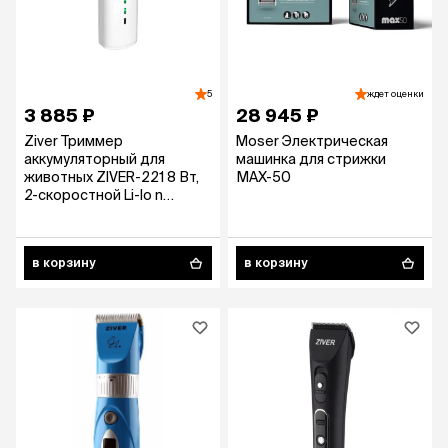
5
ждет оценки
3 885 ₽
28 945 ₽
Ziver Триммер
Moser Электрическая
аккумуляторный для
машинка для стрижки
животных ZIVER-221 8 Вт,
МAX-50
2-скоростной Li-Io n
аккумулятор без эффекта
памяти
в корзину
в корзину