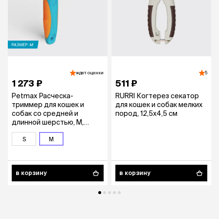
ждет оценки
5
1 273 ₽
511 ₽
Petmax Расческа-
RURRI Когтерез секатор
триммер для кошек и
для кошек и собак мелких
собак со средней и
пород, 12,5х4,5 см
длинной шерстью, M,
15,5х8 см, синий
S
M
в корзину
в корзину