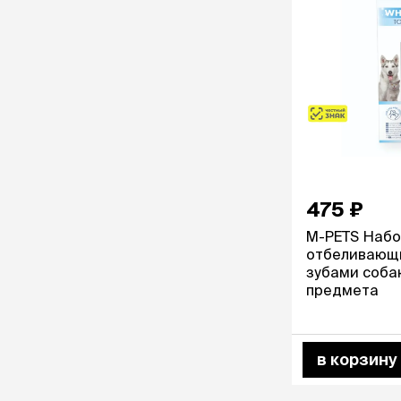
475 ₽
M-PETS Наб
отбеливающи
зубами собак
предмета
в корзину