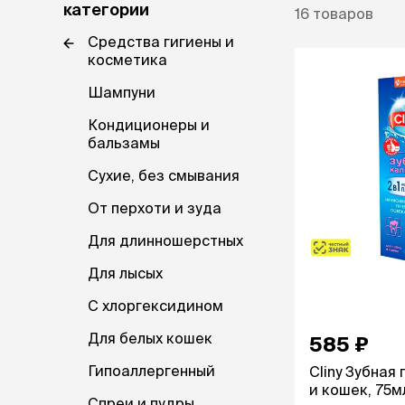
категории
16
товаров
ветаптека
защита от
Средства гигиены и
клещей, 
рептилии
косметика
Таблетки
Капли
лошади
Шампуни
Ошейники
Шампуни
акции
Кондиционеры и
бальзамы
Спреи и по
бренды
Сухие, без смывания
магазины
наполнит
От перхоти и зуда
кошачьег
ветцентры
Комкующи
Для длинношерстных
Впитываю
груминг
Для лысых
Силикагел
Древесный
С хлоргексидином
Для белых кошек
585 ₽
лакомств
Для выведе
Гипоаллергенный
Cliny Зубная
Для чистки
и кошек, 75м
Спреи и пудры