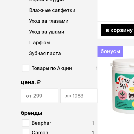
Мясные, вя
Сухие лако
Влажные салфетки
Уход за глазами
лотки и т
в корзину
Закрытый, 
Уход за ушами
С бортико
Парфюм
С сеткой
Без сетки
бонусы
Зубная паста
Коврики
Пакеты для
Товары по Акции
1
туалета
Совки
цена, ₽
Угловые
Пеленки и 
от
до
лежаки и
бренды
Мягкие до
Лежанки
Beaphar
1
Тоннели
Camon
1