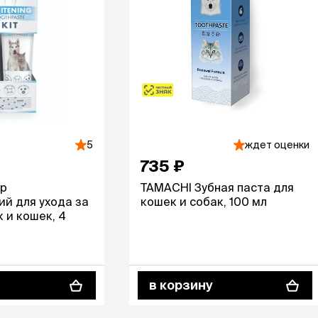
5
ждет оценки
735 ₽
ор
TAMACHI Зубная паста для
й для ухода за
кошек и собак, 100 мл
 и кошек, 4
в корзину