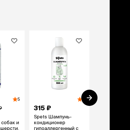
5
5
жд
315 ₽
549 ₽
₽
Spets Шампунь-
Spets
 собак и
кондиционер
Парфюмиров
 шерсти,
гипоаллергенный с
спрей для ко