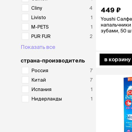
Подстилки,
подушки
Cliny
4
449 ₽
Пледы
Livisto
1
Youshi Салф
напальчники 
M-PETS
1
зубами, 50 ш
когтеточк
PUR FUR
2
комплекс
Дома-когте
Показать все
игровые ко
Столбики
в корзину
страна-производитель
Коврики
Из гофрок
Россия
7
Доски
Китай
7
Испания
1
одежда и
Нидерланды
1
Свитеры
Футболки и
Бантики и 
Платья
Смешные к
Украшения 