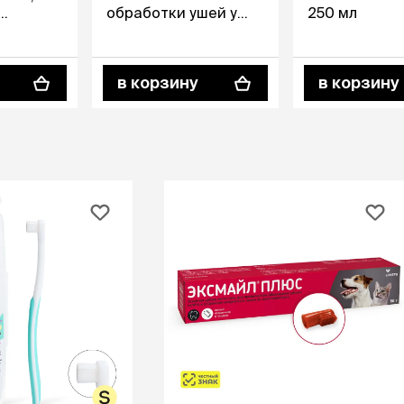
обработки ушей у
250 мл
анием,
кошек и собак, 110 мл
в корзину
в корзину