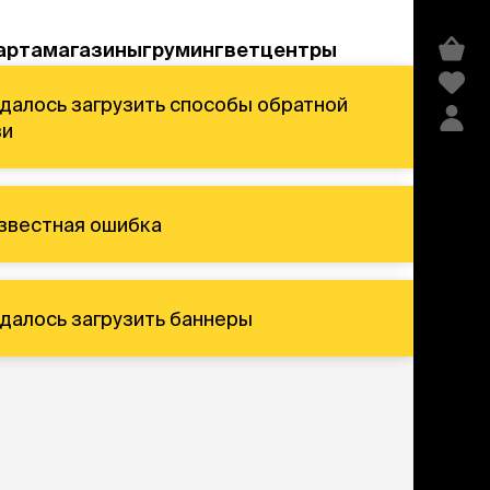
арта
магазины
груминг
ветцентры
зи
а
известная ошибка
 удалось загрузить баннеры
средства гигиены и
косметика
Шампуни
Кондиционеры и бальзамы
Сухие, без смывания
От перхоти и зуда
Для длинношерстных