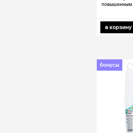
повышенным
пенообразов
400 мл
в корзину
бонусы