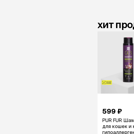
хит пр
599 ₽
PUR FUR Шам
для кошек и 
гипоаллерген