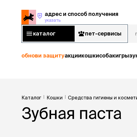
адрес и способ получения
указать
адрес и способ получения
указать
каталог
пет-сервисы
каталог
пет-сервисы
обнови защиту
акции
кошки
собаки
грызу
кошки
кошк
собаки
корм
Каталог
Кошки
Средства гигиены и космет
Сухой корм
грызуны
Зубная паста
Влажный к
Лечебный и
рыбы
корм
Холистик
птицы