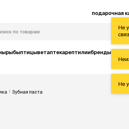
подарочная к
Не удалось загрузить способы обратной
свя
ны
рыбы
птицы
ветаптека
рептилии
бренды
уценк
Не
и
Не
умные товары
ика
Зубная паста
Автокормушки
орм
Игрушки интерактивные
 диетический
Игрушки Трек
Игрушки развивающие
Видеокамеры
Автоматический туалет