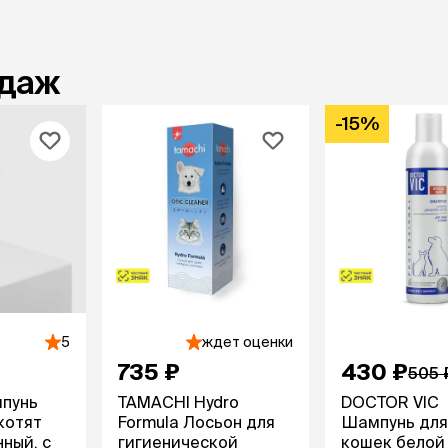
одаж
-15%
5
ждет оценки
735 ₽
430 ₽
505 
пунь
TAMACHI Hydro
DOCTOR VIC
котят
Formula Лосьон для
Шампунь для
ный, с
гигиенической
кошек белой