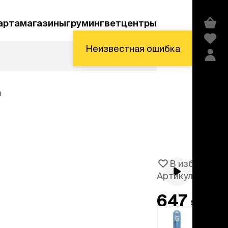
арта
магазины
груминг
ветцентры
Неизвестная ошибка
а
Акции и скидки
В избранное
Артикул
1061593
средства гигиены и
косметика
647 ₽
Шампуни
Кондиционеры и бальзамы
добавить