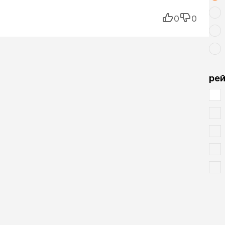
0
0
рей