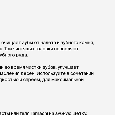
ния шерсти
 зубов
сумки, переноски и
леные, печеные
путешествия
мства
Сумки
Переноски
Рюкзаки
уалеты
Сумки фиксаторы
домик
очищает зубы от налёта и зубного камня,
Миски дорожные
м
а. Три чистящих головки позволяют
убного ряда.
миски, кормушки,
поилки
 во время чистки зубов, улучшает
 кошачьего
Миски
лабления десен. Используйте в сочетании
Двойные
идкостью и спреем, для максимальной
Одинарные
Дорожные
подгузники
Коврики под миску
Миски на подставке
Автопоилки и
 домики
автокормушки
ты или геля Tamachi на зубную щётку.
мики