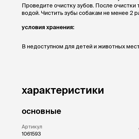
Лежанки
Проведите очистку зубов. После очистки
Тоннели
водой. Чистить зубы собакам не менее 2 р
Подстилки,
подушки
условия хранения:
Пледы
В недоступном для детей и животных мест
когтеточк
комплекс
Дома-когте
игровые ко
Столбики
Коврики
характеристики
Из гофрок
Доски
основные
одежда и
Свитеры
Артикул
Футболки и
1061593
Бантики и 