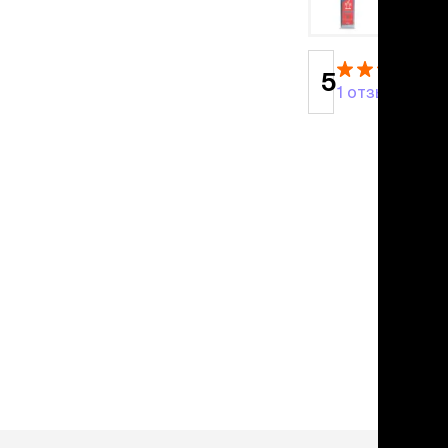
Сухие, без смывания
в корзину
От перхоти и зуда
Для длинношерстных
Для короткошерстных
5
Для лысых
1 отзыв
С хлоргексидином
Для белых кошек
Гипоаллергенный
Спреи и пудры
Влажные салфетки
Уход за глазами
Уход за ушами
Парфюм
Зубная паста
коррекция поведения и
средства от запаха
Отпугиватели
Приучение к месту
Другое