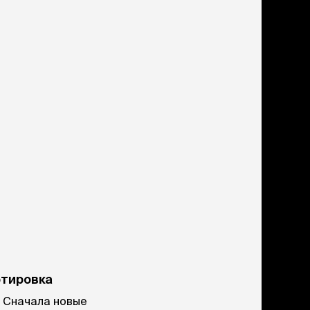
мерч
Мерч
ртировка
Сначала новые