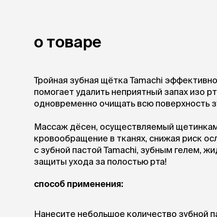
Для выведе
Для чистки
Мясные, вя
о товаре
Сухие лако
лотки и т
Закрытый, 
Тройная зубная щётка Tamachi эффективно 
С бортико
помогает удалить неприятный запах изо рт
С сеткой
одновременно очищать всю поверхность з
Без сетки
Коврики
Массаж дёсен, осуществляемый щетинками
Пакеты для
кровообращение в тканях, снижая риск ос
туалета
с зубной пастой Tamachi, зубным гелем, ж
Совки
защиты ухода за полостью рта!
Угловые
Пеленки и 
способ применения:
лежаки и
Нанесите небольшое количество зубной пас
Мягкие до