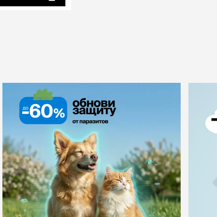
ры
Сре
расчёсок-триммеров
пя
Пилки
 майки
За
Фиксирующие
галстуки
для
переноски
Ножи и насадки
остюмы
Мебель для груминга
ме
и
Ме
ы