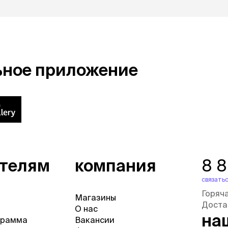
ьное приложение
ателям
компания
8 
связатьс
Горяч
Магазины
Доста
О нас
на
грамма
Вакансии