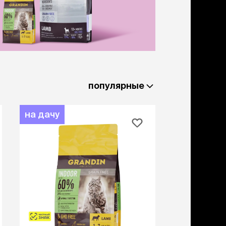
льзамы
ие, без смывания
перхоти и зуда
я длинношерстных
я короткошерстных
я лысых
хлоргексидином
я белых кошек
популярные
поаллергенный
еи и пудры
ажные салфетки
на дачу
д за глазами
д за ушами
рфюм
ная паста
ррекция
ведения и
едства от запаха
пугиватели