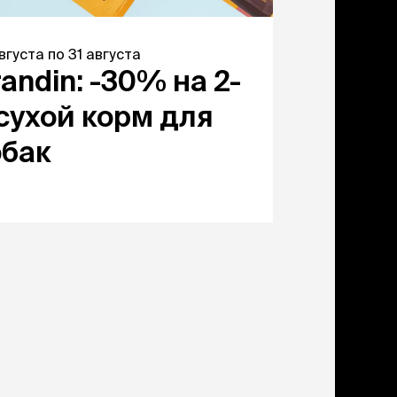
августа
по
31 августа
с
1 августа
п
andin: -30% на 2-
АВВА: 
сухой корм для
сухог
обак
собак