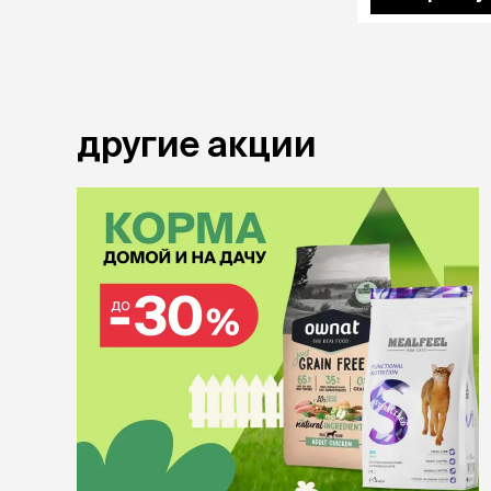
аксессуа
Свитеры
Футболки и
Бантики и 
Платья
Смешные к
другие акции
Украшения 
аксессуар