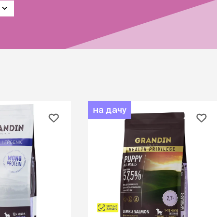
ба
ий корм
Игрушки Трек
Сух
Игрушки
От 
развивающие
Дл
Видеокамеры
 блох,
Дл
Автоматический
Дл
туалет
ов
С 
Батарейки
Дл
Ги
игрушки
Спр
Из натуральных
Вл
на дачу
рошки
материалов
Ухо
Игрушки с чипом
Ухо
Интерактивные
Па
ели для
Мыши
Зуб
о туалета
Мячики для кошек
йся
Развивающие
щий
ко
С мятой
евый
по
Текстильные
ср
Дразнилки
От
Лазерные указки