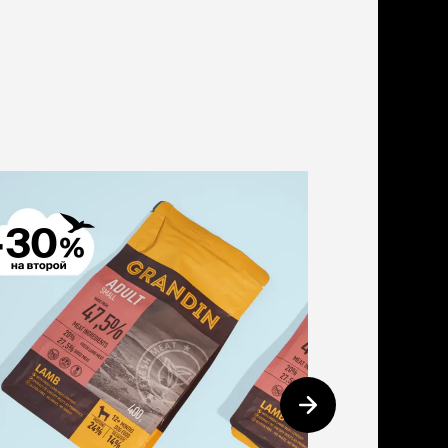
дства от запаха и
тен
щита от паразитов
 котят
рч
рч