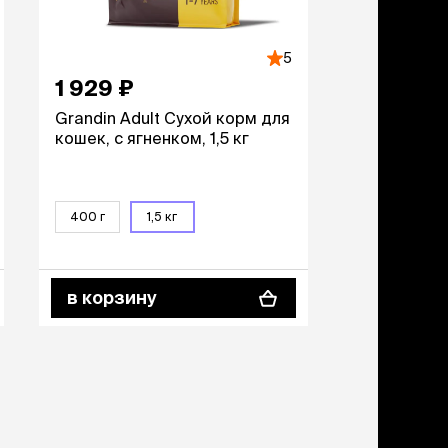
учение к месту
угое
дства от запаха и
5
тен
1 929 ₽
Grandin Adult Сухой корм для
униция
кошек, с ягненком, 1,5 кг
мплекты
ейки
ейники
торемни
400 г
1,5 кг
мордники
ресники
водки
в корзину
етки, вольеры,
ери
льеры
етки
дусы и ступени