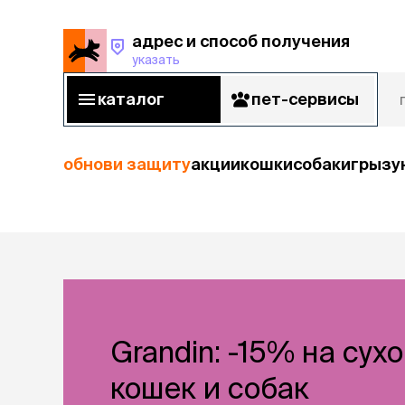
адрес и способ получения
указать
адрес и способ получения
указать
каталог
пет-сервисы
каталог
пет-сервисы
обнови защиту
акции
кошки
собаки
грызу
кошки
Пода
собаки
кошк
грызуны
корм
Grandin: -15% на сух
рыбы
Сухой корм
Влажный к
кошек и собак
птицы
Лечебный 