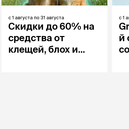
с
1 августа
по
31 августа
с
1 
Скидки до 60% на
Gr
средства от
й 
клещей, блох и
с
гельминтов