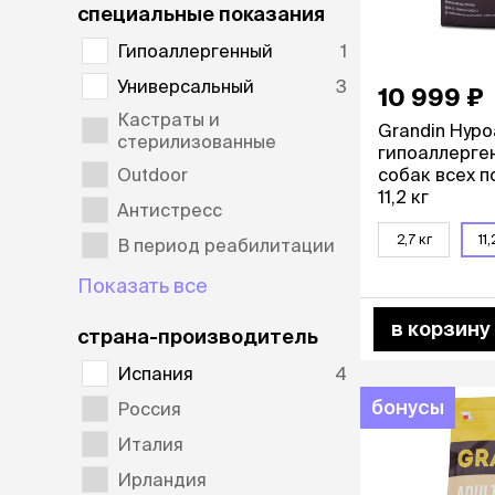
специальные показания
лакомств
Для вывед
Гипоаллергенный
1
шерсти
Универсальный
3
Для чистки
10 999 ₽
Мясные, вя
Кастраты и
Grandin Hypo
печеные
стерилизованные
гипоаллерге
Сухие лако
Outdoor
собак всех п
11,2 кг
Антистресс
лотки и т
2,7 кг
11,
В период реабилитации
Закрытый, 
С бортико
Показать все
С сеткой
Без сетки
в корзину
страна-производитель
Коврики
Пакеты для
Испания
4
туалета
бонусы
Россия
Совки
Угловые
Италия
Пеленки и 
Ирландия