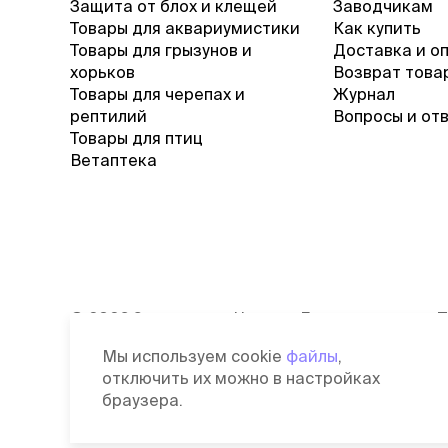
Защита от блох и клещей
Заводчикам
Товары для аквариумистики
Как купить
Товары для грызунов и
Доставка и о
хорьков
Возврат това
Товары для черепах и
Журнал
рептилий
Вопросы и от
Товары для птиц
Ветаптека
©
2026
Зоомагазин Четыре Лапы
П
Лицензия: Л042-00118-77/00139653
С
Мы используем cookie
файлы
,
от 03.06.2019 г.
д
отключить их можно в настройках
П
браузера.