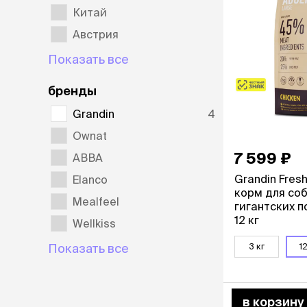
Китай
лежаки и
Австрия
Мягкие до
Лежанки
Показать все
Тоннели
Подстилки,
бренды
подушки
Grandin
4
Пледы
Ownat
когтеточк
7 599 ₽
АВВА
игровые 
Grandin Fres
Elanco
Дома-когте
корм для соб
игровые ко
Mealfeel
гигантских п
Столбики
12 кг
Wellkiss
Коврики
Из гофрок
Показать все
3 кг
12
Доски
одежда и
в корзину