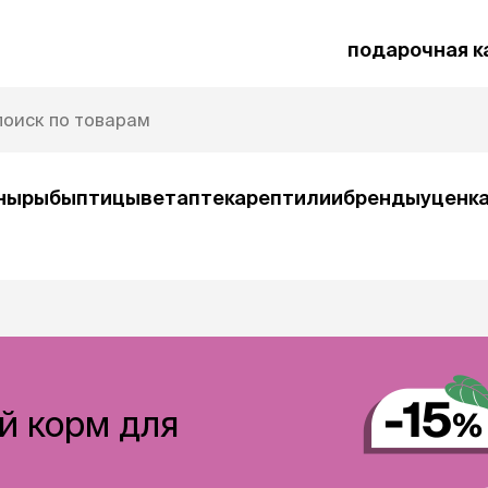
подарочная к
ны
рыбы
птицы
ветаптека
рептилии
бренды
уценк
рочная карта
Защита от паразитов
и
умные товары
ср
ой корм для
ко
Автокормушки
Ша
орм
Игрушки
Ко
и
интерактивные