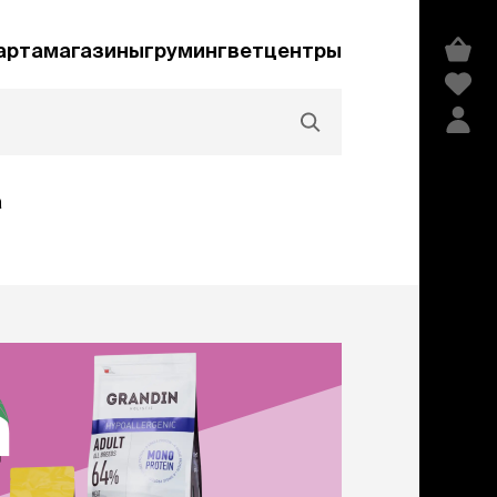
арта
магазины
груминг
ветцентры
а
Акции и скидки
едства гигиены и
сметика
мпуни
ндиционеры и