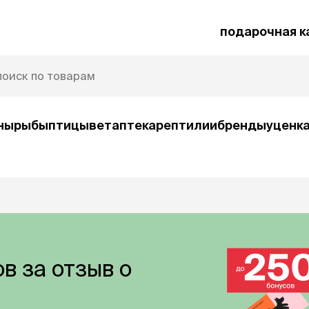
подарочная к
ны
рыбы
птицы
ветаптека
рептилии
бренды
уценк
рочная карта
Защита от паразитов
и
умные товары
ср
в за отзыв о
ко
Автокормушки
Ша
орм
Игрушки
Ко
и
интерактивные