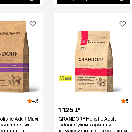
ры
Сре
расчёсок-триммеров
пя
Пилки
 майки
За
Фиксирующие
галстуки
для
переноски
Ножи и насадки
остюмы
Мебель для груминга
ме
и
Ме
ы
4.5
5
1 125 ₽
istic Adult Maxi
GRANDORF Holistic Adult
для взрослых
Indoor Сухой корм для
х пород, с
домашних кошек, с ягненком