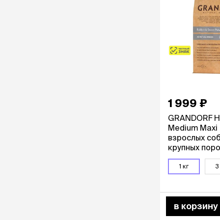
1 999 ₽
GRANDORF Hol
Medium Maxi
взрослых соб
крупных поро
индейкой, 1 к
1 кг
3
в корзину