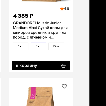
4.9
4 385 ₽
GRANDORF Holistic Junior
Medium Maxi Сухой корм для
юниоров средних и крупных
пород, с ягненком и
индейкой, 3 кг
1 кг
3 кг
10 кг
в корзину