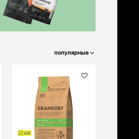
льзамы
ие, без смывания
перхоти и зуда
я длинношерстных
я короткошерстных
я лысых
хлоргексидином
я белых кошек
популярные
поаллергенный
еи и пудры
ажные салфетки
д за глазами
д за ушами
рфюм
ная паста
ррекция
ведения и
едства от запаха
пугиватели