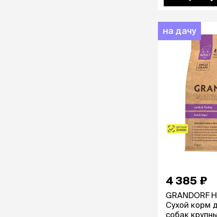
аксессуа
Свитеры
Футболки и
на дачу
Бантики и 
Платья
Смешные к
Украшения 
аксессуар
4 385 ₽
GRANDORF Hol
Сухой корм 
собак крупны