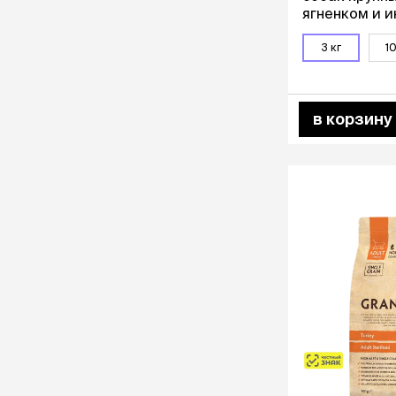
ягненком и и
3 кг
10
в корзину