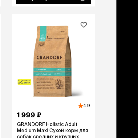
дства от запаха и
тен
щита от паразитов
 котят
рч
рч
4.9
1 999 ₽
GRANDORF Holistic Adult
Medium Maxi Сухой корм для
собак средних и крупных