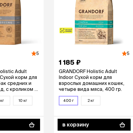
5
5
1 185 ₽
istic Adult
GRANDORF Holistic Adult
 Сухой корм для
Indoor Сухой корм для
ак средних и
взрослых домашних кошек,
д, с кроликом и
четыре вида мяса, 400 гр.
г
 кг
10 кг
400 г
2 кг
в корзину