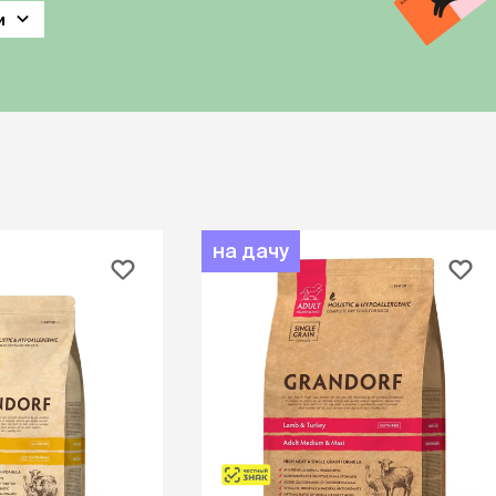
ба
ий корм
Игрушки Трек
и
Сух
Игрушки
От 
развивающие
Дл
Видеокамеры
 блох,
Дл
Автоматический
Дл
туалет
ов
С 
Батарейки
Дл
Ги
игрушки
Спр
Из натуральных
Вл
на дачу
рошки
материалов
Ухо
Игрушки с чипом
Ухо
Интерактивные
Па
ели для
Мыши
Зуб
о туалета
Мячики для кошек
йся
Развивающие
щий
ко
С мятой
евый
по
Текстильные
ср
Дразнилки
От
Лазерные указки