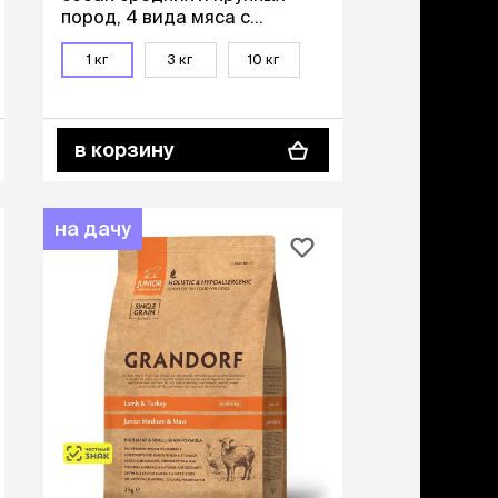
пород, 4 вида мяса с
пробиотиками, 1 кг
1 кг
3 кг
10 кг
в корзину
на дачу