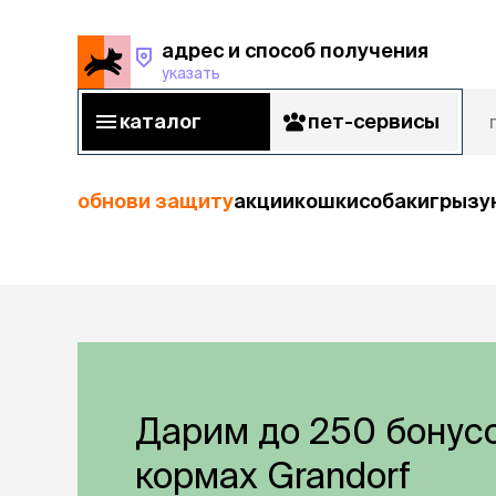
адрес и способ получения
указать
адрес и способ получения
указать
каталог
пет-сервисы
каталог
пет-сервисы
обнови защиту
акции
кошки
собаки
грызу
кошки
Пода
собаки
кошк
грызуны
корм
Дарим до 250 бонусо
рыбы
Сухой корм
Влажный к
кормах Grandorf
птицы
Лечебный 