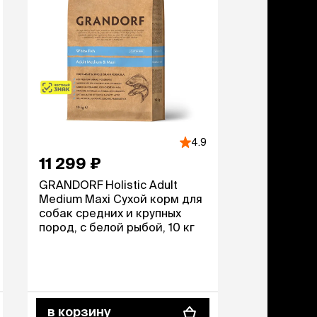
ери
вары для котят
м для котят
комства
полнители
леты, лотки,
вочки
ары для груминга
4.9
ки, поилки,
11 299 ₽
врики
ки, переноски,
GRANDORF Holistic Adult
етки
Medium Maxi Сухой корм для
собак средних и крупных
рушки
пород, с белой рыбой, 10 кг
ейки, ошейники,
водки
гтеточки
мики и лежаки
сметика и шампуни
ррекция поведения
в корзину