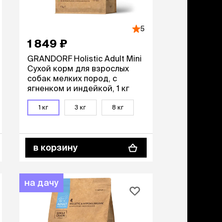
учение к месту
угое
дства от запаха и
5
тен
1 849 ₽
GRANDORF Holistic Adult Mini
униция
Сухой корм для взрослых
мплекты
собак мелких пород, с
ейки
ягненком и индейкой, 1 кг
ейники
торемни
1 кг
3 кг
8 кг
мордники
ресники
водки
в корзину
етки, вольеры,
ери
на дачу
льеры
етки
дусы и ступени