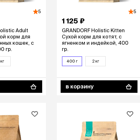
5
5
1 125 ₽
istic Adult
GRANDORF Holistic Kitten
хой корм для
Сухой корм для котят, с
нных кошек, с
ягненком и индейкой, 400
0 гр.
гр.
 кг
400 г
2 кг
в корзину