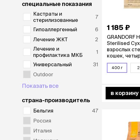
специальные показания
лакомств
Для вывед
Кастраты и
7
шерсти
стерилизованные
Для чистки
1 185 ₽
Гипоаллергенный
6
Мясные, вя
GRANDORF Hol
печеные
Лечение ЖКТ
2
Sterilised Су
Сухие лако
Лечение и
взрослых ст
1
профилактика МКБ
кошек, четыр
400 гр.
лотки и т
Универсальный
31
400 г
2
Закрытый, 
Outdoor
С бортико
С сеткой
Показать все
Без сетки
в корзину
Коврики
страна-производитель
Пакеты для
Бельгия
47
туалета
Совки
Россия
Угловые
Италия
Пеленки и 