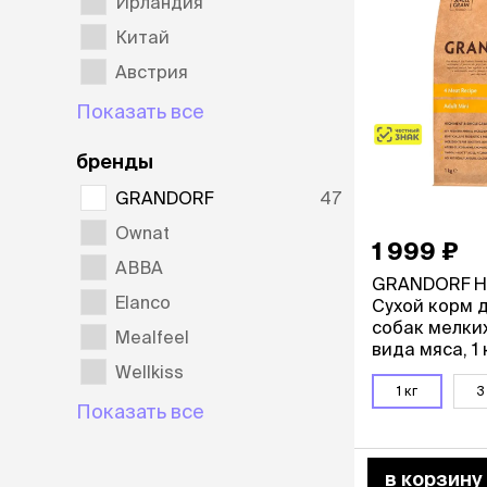
Ирландия
Китай
лежаки и
Мягкие до
Австрия
Лежанки
Тоннели
Показать все
Подстилки,
подушки
бренды
Пледы
GRANDORF
47
Ownat
когтеточк
1 999 ₽
игровые 
АВВА
GRANDORF Hol
Дома-когте
Elanco
Сухой корм 
игровые ко
собак мелки
Mealfeel
Столбики
вида мяса, 1 
Коврики
Wellkiss
Из гофрок
1 кг
3
Доски
Показать все
одежда и
в корзину