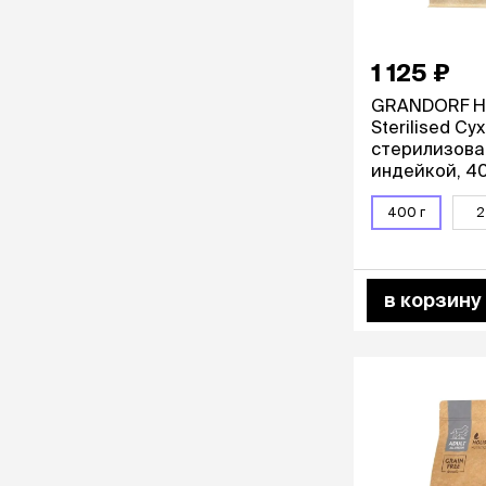
1 125 ₽
GRANDORF Hol
Sterilised Су
стерилизова
индейкой, 40
400 г
2
в корзину