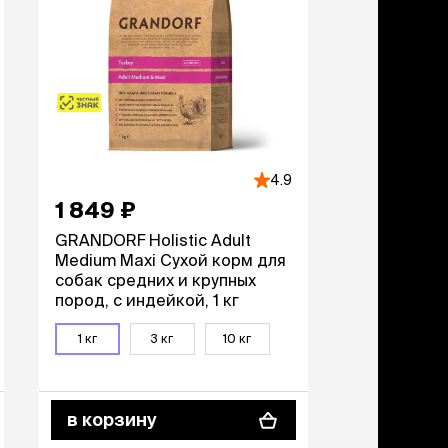
4.9
1 849 ₽
GRANDORF Holistic Adult
Medium Maxi Сухой корм для
собак средних и крупных
пород, с индейкой, 1 кг
1 кг
3 кг
10 кг
в корзину