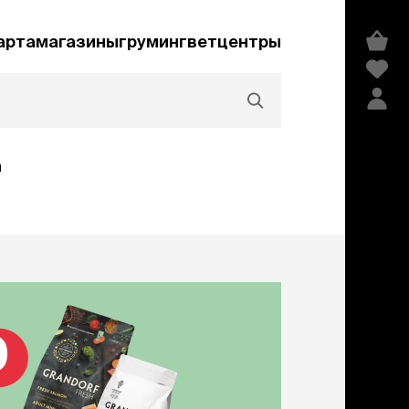
арта
магазины
груминг
ветцентры
а
Акции и скидки
едства гигиены и
сметика
мпуни
ндиционеры и