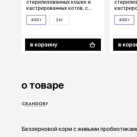
стерилизованных кошек и
стерилиз
аксессуа
кастрированных котов, с
кастриро
Свитеры
лососем и бататом, 400 гр.
уткой и 
Футболки и
400 г
2 кг
400 г
Бантики и 
Платья
Смешные к
Украшения 
в корзину
в корз
аксессуар
о товаре
Беззерновой корм с живыми пробиотикам