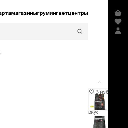
арта
магазины
груминг
ветцентры
а
Акции и скидки
В избранное
Артикул
106332
едства гигиены и
сметика
Вкус
мпуни
ндиционеры и
индейка