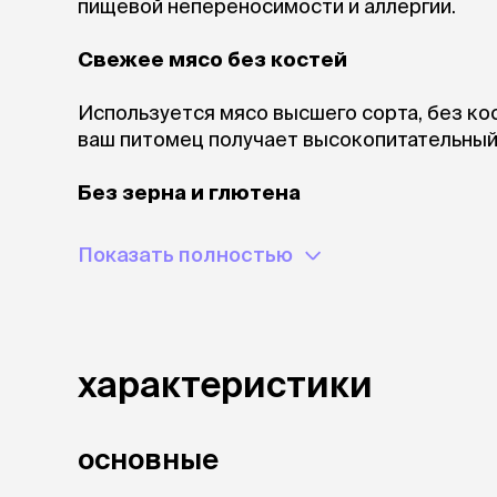
пищевой непереносимости и аллергии.
Свежее мясо без костей
Используется мясо высшего сорта, без кос
ваш питомец получает высокопитательный,
Без зерна и глютена
Благодаря беззерновому и безглютеновом
Показать полностью
усваиваются и отлично подходят для жив
пищевой аллергией.
Живые пробиотики
характеристики
Каждый рацион Grandorf Fresh содержит 
пробиотиков на один килограмм корма. 
основные
кишечника, помогают усвоению питательны
Пробиотики добавляются после производ