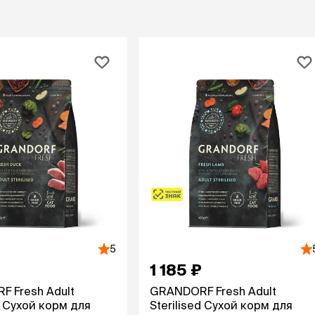
Дв
Миски на подставке
Автопоилки и
 домики
автокормушки
мики
то
Фильтры для
Кор
автопоилок
Ла
Для хранения корма
 матрасы,
На
Набор для кормления
Туа
со
Тов
груминг
Мис
Расчески
и и
ко
Пуходерки
комплексы
Сум
Ножницы
точки и
кл
Расчёска-триммер
мплексы
Иг
Когтерезы
Шл
Колтунорезы
по
Средства для
артона
5
Ко
тримминга
1 185 ₽
До
Накладные колпачки
Ко
 Fresh Adult
GRANDORF Fresh Adult
Машинки для стрижки
d Сухой корм для
Sterilised Сухой корм для
Ко
Сменные гребенки для