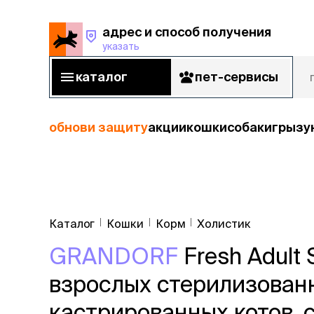
адрес и способ получения
указать
адрес и способ получения
указать
каталог
пет-сервисы
каталог
пет-сервисы
обнови защиту
акции
кошки
собаки
грызу
кошки
Пода
собаки
Каталог
Кошки
Корм
Холистик
кошк
грызуны
GRANDORF
Fresh Adult 
корм
рыбы
Сухой корм
взрослых стерилизован
Влажный к
птицы
Лечебный 
кастрированных котов, 