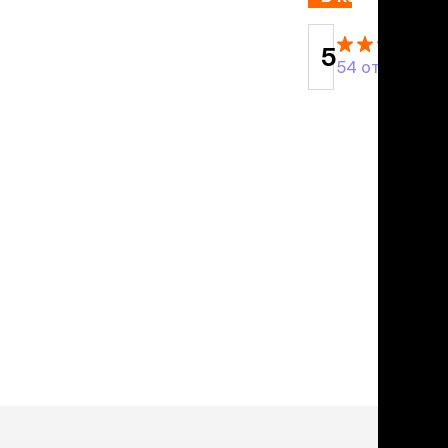
учение к месту
угое
дства от запаха и
5
54 отзыва
тен
униция
мплекты
ейки
ейники
торемни
мордники
ресники
водки
етки, вольеры,
ери
льеры
етки
дусы и ступени