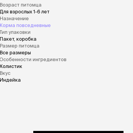
яют свои функции.
Возраст питомца
Для взрослых 1-6 лет
в
Назначение
Корма повседневные
выводят токсины
Тип упаковки
ия
Пакет, коробка
Размер питомца
болезням
Все размеры
Особенности ингредиентов
Холистик
Вкус
Индейка
ктов, овощей и ягод обеспечивает
тательными веществами, которые
доровья питомца.
 регенерации и замедляют дегенерацию