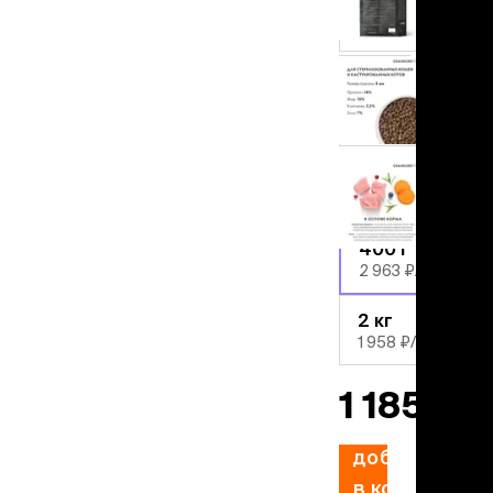
льзамы
ие, без смывания
лосось
перхоти и зуда
я длинношерстных
утка
я короткошерстных
я лысых
ягненок
хлоргексидином
я белых кошек
Вес
поаллергенный
упаковки
еи и пудры
ажные салфетки
400 г
д за глазами
2 963 ₽/кг
д за ушами
рфюм
2 кг
ная паста
1 958 ₽/кг
1 185 ₽
ррекция
ведения и
едства от запаха
добавить
пугиватели
в корзину