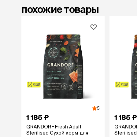
похожие товары
лежаки и
Мягкие до
Лежанки
Тоннели
Подстилки,
подушки
Пледы
когтеточк
игровые 
Дома-когте
игровые ко
Столбики
Коврики
Из гофрок
5
Доски
1 185 ₽
1 185 ₽
GRANDORF Fresh Adult
GRANDORF
Sterilised Сухой корм для
Sterilise
одежда и