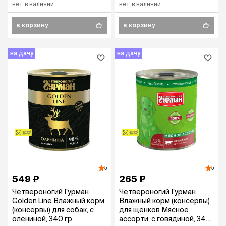
нет в наличии
нет в наличии
в корзину
в корзину
на дачу
на дачу
5
5
549 ₽
265 ₽
Четвероногий Гурман
Четвероногий Гурман
Golden Line Влажный корм
Влажный корм (консервы)
(консервы) для собак, с
для щенков Мясное
олениной, 340 гр.
ассорти, с говядиной, 340