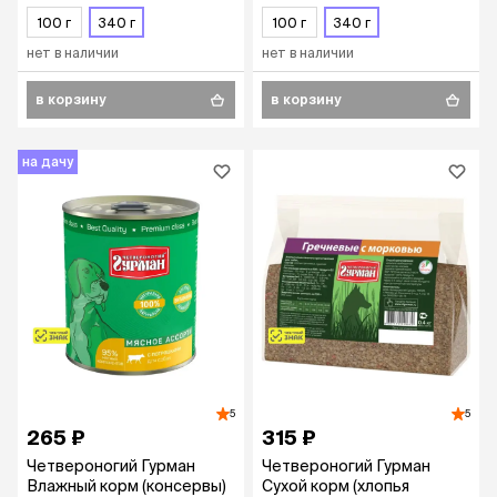
гр.
100 г
340 г
100 г
340 г
нет в наличии
нет в наличии
в корзину
в корзину
на дачу
5
5
265 ₽
315 ₽
Четвероногий Гурман
Четвероногий Гурман
Влажный корм (консервы)
Сухой корм (хлопья