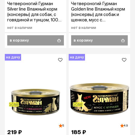
Четвероногий Гурман
Четвероногий Гурман
Silver line Влажный корм
Golden line Влажный корм
(консервы) для собак, с
(консервы) для собак и
говядиной и тунцом, 100
щенков, мусс с
гр.
индейкой,100 гр.
нет в наличии
нет в наличии
в корзину
в корзину
на дачу
на дачу
5
4.9
219 ₽
185 ₽