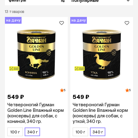
популярные
фильтры
13
товаров
на дачу
на дачу
5
5
549 ₽
549 ₽
Четвероногий Гурман
Четвероногий Гурман
Golden Line Влажный корм
Golden line Влажный корм
(консервы) для собак, с
(консервы) для собак, с
кониной, 340 гр.
уткой, 340 гр.
100 г
340 г
100 г
340 г