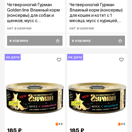
Четвероногий Гурман
Четвероногий Гурман
Golden line Влажный корм
Влажный корм (консервы)
(консервы) для собак и
для кошек и котят с 1
щенков, мусс с
месяца, мусс с курицей,
говядиной,100 гр.
100 гр.
нет в наличии
нет в наличии
в корзину
в корзину
на дачу
на дачу
4.9
4.9
185 ₽
185 ₽