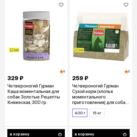
5
5
329 ₽
259 ₽
Четвероногий Гурман
Четвероногий Гурман
Каша моментальная для
Сухой корм (хлопья
собак Золотые Рецепты
моментального
Княжеская, 300 гр.
приготовления) для собак
всех пород, рисовые с
морковью, 400 гр.
400 г
15 кг
в корзину
в корзину