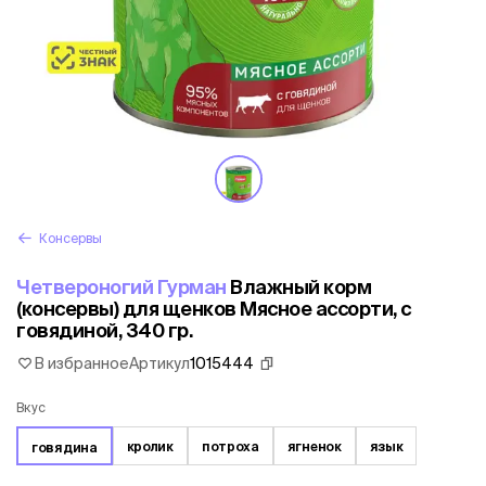
Консервы
Четвероногий Гурман
Влажный корм
(консервы) для щенков Мясное ассорти, с
говядиной, 340 гр.
В избранное
Артикул
1015444
Вкус
кролик
потроха
ягненок
язык
говядина