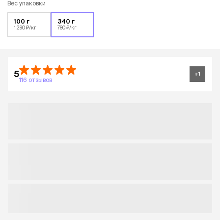
Вес упаковки
100 г
340 г
1 290 ₽/кг
780 ₽/кг
5
+
1
116 отзывов