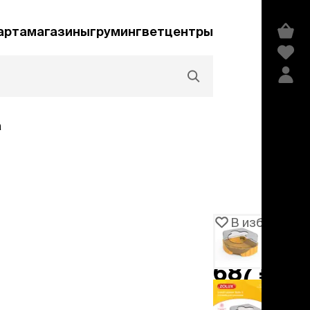
арта
магазины
груминг
ветцентры
а
Акции и скидки
В избранное
Артикул
106526
едства гигиены и
сметика
687 ₽
мпуни
ндиционеры и
добавить