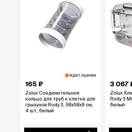
ждет оценки
165 ₽
3 067 
Zolux Соединительное
Zolux Кл
кольцо для труб к клетке для
Rody 3 Mi
грызунов Rody 3, 58х58х9 см,
белый
4 шт., белый