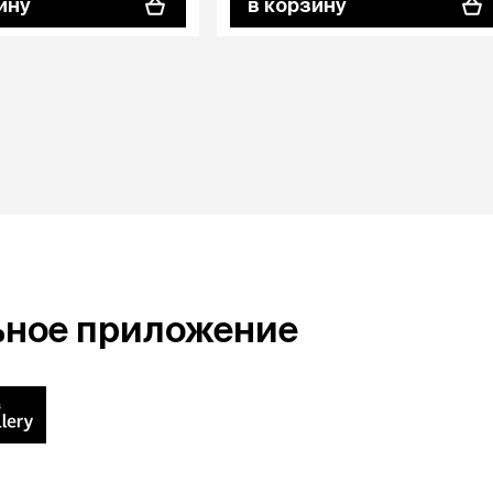
ину
в корзину
ьное приложение