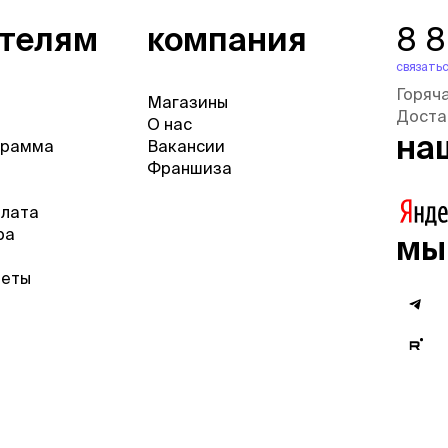
ателям
компания
8 
связатьс
Горяч
Магазины
Доста
О нас
на
грамма
Вакансии
Франшиза
плата
ра
мы
веты