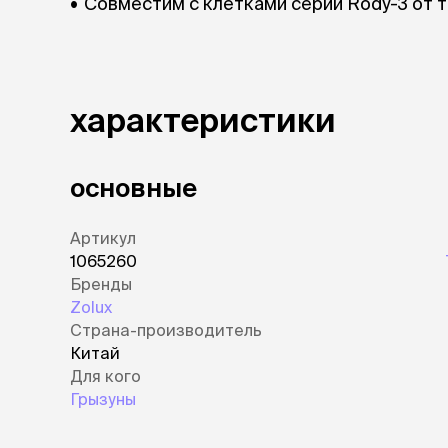
Совместим с клетками серии Rody-3 от т
лежаки и
Мягкие до
Лежанки
Тоннели
характеристики
Подстилки,
подушки
Пледы
основные
когтеточк
Артикул
игровые 
1065260
Дома-когте
Бренды
игровые ко
Zolux
Столбики
Страна-производитель
Коврики
Китай
Из гофрок
Для кого
Доски
Грызуны
одежда и