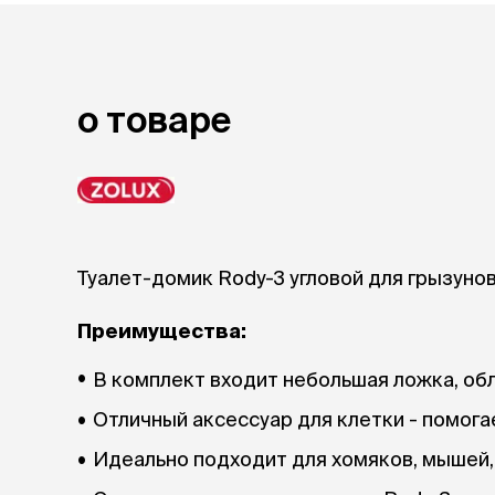
лакомств
Для вывед
шерсти
Для чистки
о товаре
Мясные, вя
печеные
Сухие лако
лотки и т
Закрытый, 
С бортико
Туалет-домик Rody-3 угловой для грызунов 
С сеткой
Без сетки
Преимущества:
Коврики
Пакеты для
В комплект входит небольшая ложка, об
туалета
Отличный аксессуар для клетки - помога
Совки
Угловые
Идеально подходит для хомяков, мышей, 
Пеленки и 