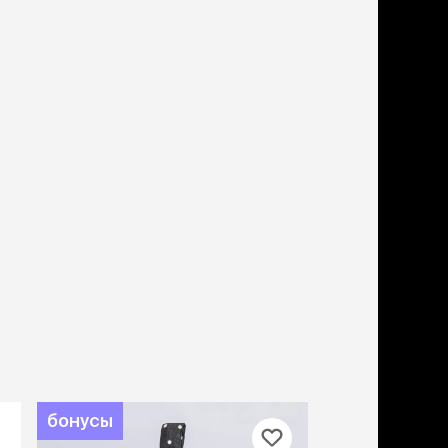
дства от запаха и
тен
щита от паразитов
 котят
рч
рч
бонусы