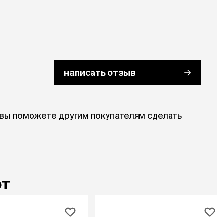
ры
Сре
расчёсок-триммеров
пя
Пилки
 майки
За
Фиксирующие
галстуки
для
переноски
Ножи и насадки
остюмы
Мебель для груминга
ме
и
написать отзыв
Ме
ы
 вы поможете другим покупателям сделать
ют