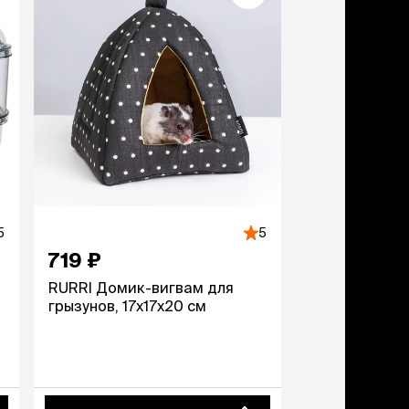
5
5
719 ₽
RURRI Домик-вигвам для
грызунов, 17х17х20 см