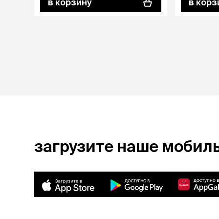
в корзину
в корз
загрузите наше мобил