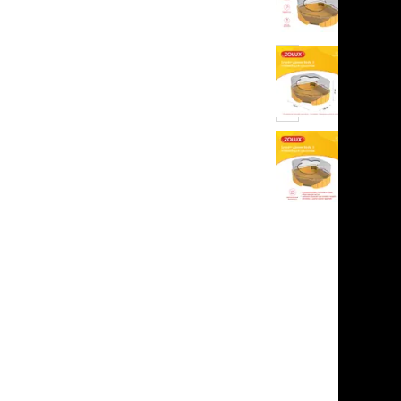
льзамы
в корзину
ие, без смывания
перхоти и зуда
я длинношерстных
я короткошерстных
нет
я лысых
отзывов
хлоргексидином
я белых кошек
поаллергенный
еи и пудры
ажные салфетки
д за глазами
д за ушами
рфюм
ная паста
ррекция
ведения и
едства от запаха
пугиватели