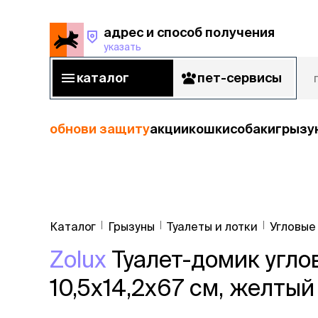
адрес и способ получения
указать
адрес и способ получения
указать
каталог
пет-сервисы
каталог
пет-сервисы
обнови защиту
акции
кошки
собаки
грызу
кошки
Пода
собаки
Каталог
Грызуны
Туалеты и лотки
Угловые
кошк
грызуны
Zolux
Туалет-домик углов
корм
рыбы
Сухой корм
10,5x14,2x67 см, желтый
Влажный к
птицы
Лечебный 