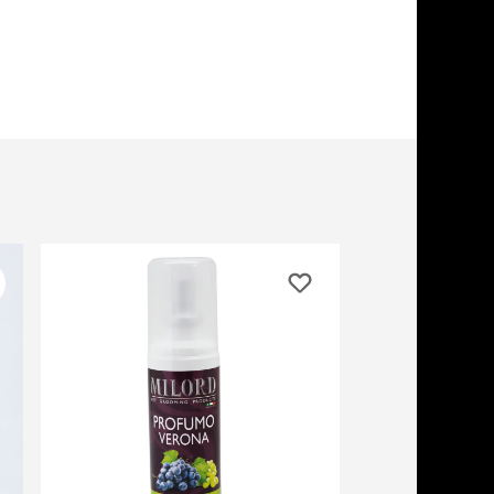
учение к месту
угое
дства от запаха и
тен
униция
мплекты
ейки
ейники
торемни
мордники
ресники
водки
етки, вольеры,
ери
льеры
етки
дусы и ступени