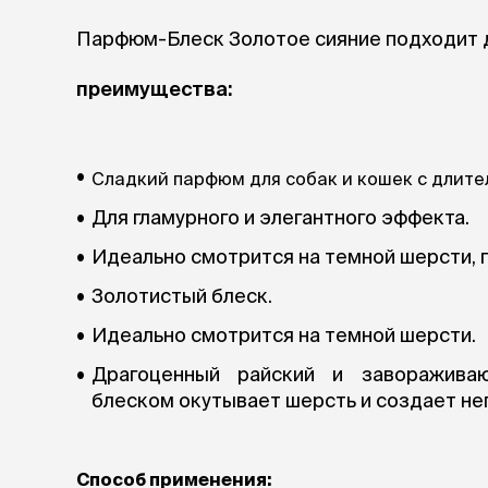
аксессуа
Свитеры
Парфюм-Блеск Золотое сияние подходит д
Футболки и
Бантики и 
преимущества:
Платья
Смешные к
Украшения 
аксессуар
Сладкий парфюм для собак и кошек с длите
Для гламурного и элегантного эффекта.
Идеально смотрится на темной шерсти, 
Золотистый блеск.
Идеально смотрится на темной шерсти.
Драгоценный райский и заворажива
блеском окутывает шерсть и создает н
Способ применения: