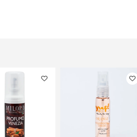
При
а
На пружинке
Др
ения
Трек
Сре
Лизунец
пя
 зубов
леные,
сумки, переноски и
ам
путешествия
мства
Ко
Сумки
Шл
Переноски
Ош
Рюкзаки
уалеты
Ав
Сумки фиксаторы
домик
На
Миски дорожные
м
Ад
По
миски, кормушки,
поилки
 кошачьего
кл
Миски
дв
Двойные
Во
Одинарные
Кл
Дорожные
подгузники
Пан
Коврики под миску