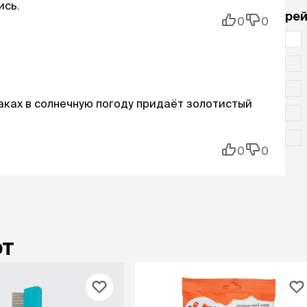
ись.
рей
0
0
аках в солнечную погоду придаёт золотистый
0
0
ют