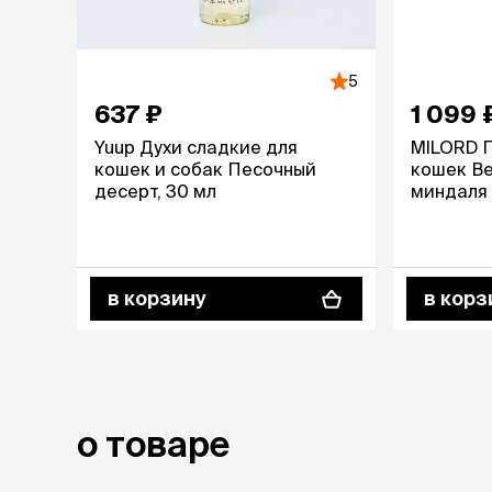
лежаки и
Мягкие до
5
Лежанки
637 ₽
1 099 
Тоннели
Подстилки,
Yuup Духи сладкие для
MILORD 
подушки
кошек и собак Песочный
кошек Ве
Пледы
десерт, 30 мл
миндаля 
когтеточк
игровые 
Дома-когте
в корзину
в корз
игровые ко
Столбики
Коврики
Из гофрок
Доски
о товаре
одежда и