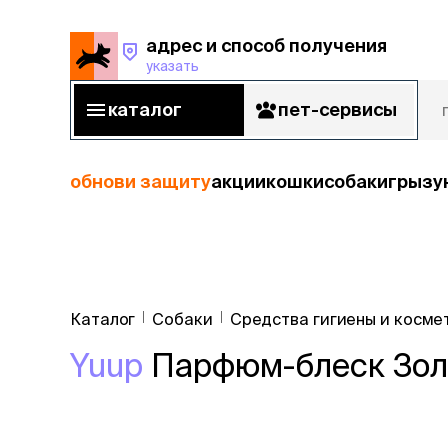
адрес и способ получения
указать
адрес и способ получения
указать
каталог
пет-сервисы
каталог
пет-сервисы
обнови защиту
акции
кошки
собаки
грызу
кошки
Пода
собаки
Каталог
Собаки
Средства гигиены и косме
кошк
грызуны
Yuup
Парфюм-блеск Золо
корм
рыбы
Сухой корм
Влажный к
птицы
Лечебный 