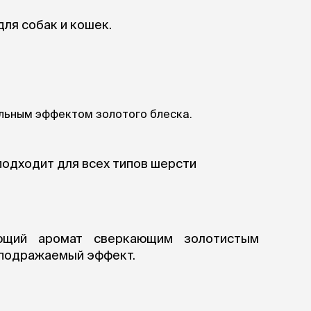
ры
Сре
расчёсок-триммеров
пя
ля собак и кошек.
Пилки
 майки
За
Фиксирующие
галстуки
для
переноски
Ножи и насадки
остюмы
Мебель для груминга
ме
и
Ме
ы
льным эффектом золотого блеска.
подходит для всех типов шерсти
ющий аромат сверкающим золотистым
еподражаемый эффект.