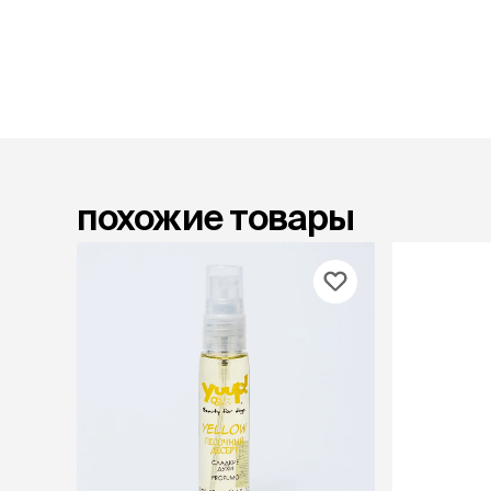
лакомств
Для вывед
шерсти
Для чистки
Мясные, вя
печеные
Сухие лако
похожие товары
лотки и т
Закрытый, 
С бортико
С сеткой
Без сетки
Коврики
Пакеты для
туалета
Совки
Угловые
Пеленки и 