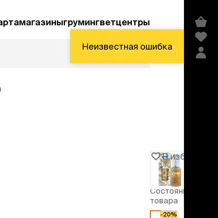
арта
магазины
груминг
ветцентры
Неизвестная ошибка
а
Акции и скидки
В избранное
Артикул
103582
едства гигиены и
сметика
Состояние
мпуни
товара
ндиционеры и
-20%