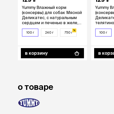
Yummy Влажный корм
Yummy В
(консервы) для собак Мясной
(консерв
Деликатес, с натуральным
Деликате
сердцем и печенью в желе,
телятиной
100 гр.
100 г
240 г
750 г
100 г
в корзину
в корз
о товаре