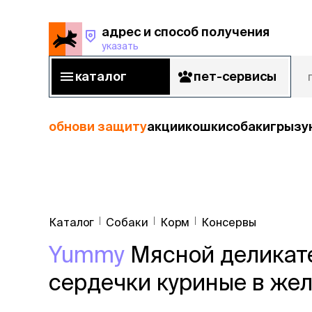
адрес и способ получения
указать
адрес и способ получения
указать
каталог
пет-сервисы
каталог
пет-сервисы
обнови защиту
акции
кошки
собаки
грызу
кошки
Пода
собаки
Каталог
Собаки
Корм
Консервы
кошк
грызуны
Yummy
Мясной деликате
корм
рыбы
Сухой корм
сердечки куриные в же
Влажный к
птицы
Лечебный 