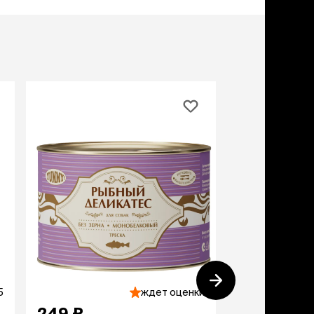
дства от запаха и
тен
щита от паразитов
 котят
рч
рч
5
ждет оценки
249 ₽
249 ₽