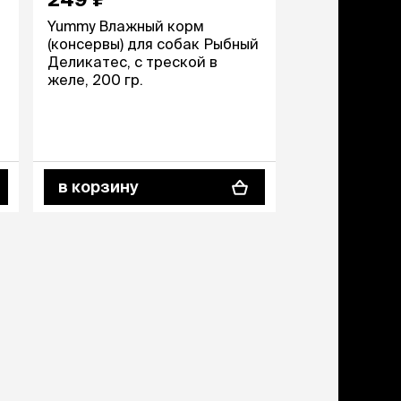
Yummy Влажный корм
Yummy Влажн
й
(консервы) для собак Рыбный
(консервы) д
Деликатес, с треской в
Деликатес, с
желе, 200 гр.
желе, 200 гр.
в корзину
в корзину