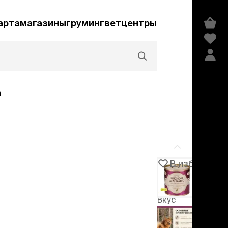
арта
магазины
груминг
ветцентры
а
Акции и скидки
В избранное
Артикул
106993
едства гигиены и
сметика
Вкус
мпуни
ндиционеры и
индейка