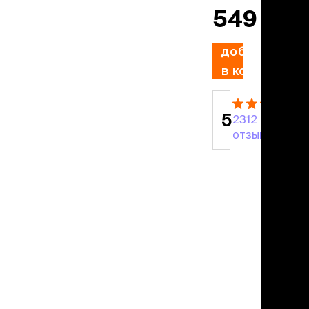
учение к месту
549 ₽
угое
дства от запаха и
тен
добавить
в корзину
униция
мплекты
5
ейки
2312
ейники
отзывов
торемни
мордники
ресники
водки
етки, вольеры,
ери
льеры
етки
дусы и ступени