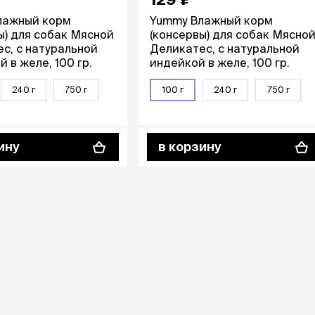
лажный корм
Yummy Влажный корм
ы) для собак Мясной
(консервы) для собак Мясно
с, с натуральной
Деликатес, с натуральной
 в желе, 100 гр.
индейкой в желе, 100 гр.
240 г
750 г
100 г
240 г
750 г
ину
в корзину