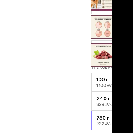
льзамы
ие, без смывания
кролик
перхоти и зуда
-15%
я длинношерстных
печень
я короткошерстных
я лысых
сердце
хлоргексидином
я белых кошек
телятина
поаллергенный
еи и пудры
Вес
ажные салфетки
упаковки
д за глазами
-15%
д за ушами
100 г
рфюм
1 100 ₽/кг
ная паста
240 г
938 ₽/кг
ррекция
ведения и
750 г
едства от запаха
732 ₽/кг
пугиватели