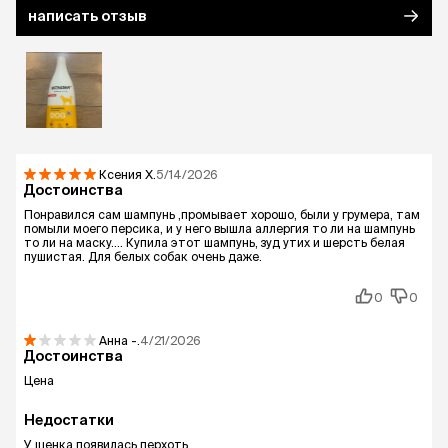
написать отзыв
Ксения
Х.
5/14/2026
Достоинства
Понравился сам шампунь ,промывает хорошо, были у грумера, там
помыли моего персика, и у него вышла аллергия то ли на шампунь
то ли на маску…. Купила этот шампунь, зуд утих и шерсть белая
пушистая. Для белых собак очень даже.
0
0
Анна
-.
4/21/2026
Достоинства
Цена
Недостатки
У щенка появилась перхоть