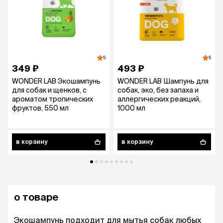
5
5
349 ₽
493 ₽
WONDER LAB Экошампунь
WONDER LAB Шампунь для
для собак и щенков, с
собак, эко, без запаха и
ароматом тропических
аллергических реакций,
фруктов, 550 мл
1000 мл
в корзину
в корзину
о товаре
Экошампунь подходит для мытья собак любых