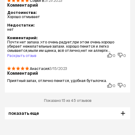
Софья
В.
3/21/2023
Комментарий
Достоинства:
Хорошо отмывает
Недостатки:
нет
Комментарий:
Почти нет запаха ,что очень радует,при этом очень хорошо
убирает нежелательные запахи. хорошо пенится и легко
смывается,мыли им щенка, всё отлично,нет ни аллерги...
Раскрыть отзыв
0
0
Анастасия
3/15/2023
Комментарий
Приятный запах, отлично пенится, удобная бутылочка.
0
0
Показано 15 из 45 отзывов
показать еще