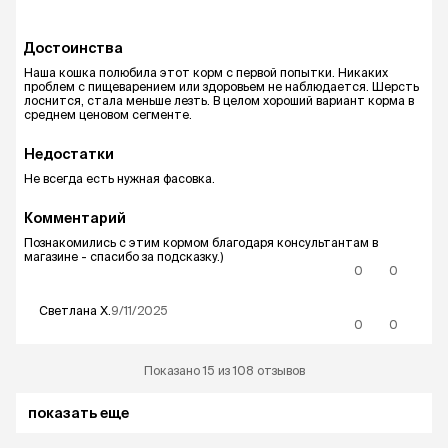
Достоинства
Наша кошка полюбила этот корм с первой попытки. Никаких
проблем с пищеварением или здоровьем не наблюдается. Шерсть
лоснится, стала меньше лезть. В целом хороший вариант корма в
среднем ценовом сегменте.
Недостатки
Не всегда есть нужная фасовка.
Комментарий
Познакомились с этим кормом благодаря консультантам в
магазине - спасибо за подсказку.)
0
0
Светлана
Х.
9/11/2025
0
0
Показано 15 из 108 отзывов
показать еще