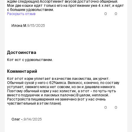
ждём следующую) Ассортимент вкусов достаточно обширный.
Мои две кошки едят только его на протяжении уже 4 х лет, и едят
с большим удовольствием.
Раскрыть отзыв
0
0
Илона
М.
9/15/2025
Достоинства
Кот ест с удовольствием.
Комментарий
Кот этот корм уплетает в качестве лакомства, аж урчит.
Обычный сухой у него с 62%мяса. Велкисс, конечно, по составу
уступает, свежего мяса нет совсем, но он и дешевле немного.
Поэтому обычный корм у нас холистик, а этот - по чуть-чуть
вместо подушечек и лакомых палочек) В целом, неплохой.
Расстройств пищеварения не замечено (кот у нас очень
чувствительный в этом плане).
0
0
Олег
-.
9/14/2025