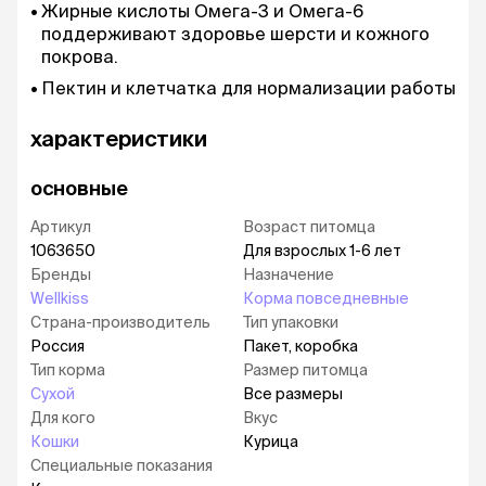
Жирные кислоты Омега-3 и Омега-6
поддерживают здоровье шерсти и кожного
покрова.
Пектин и клетчатка для нормализации работы
пищеварения и улучшения физиологического
состояния организма животного.
характеристики
Юкка Шидигера снижает запах экскрементов,
основные
что очень актуально для кошек,
содержащихся дома.
Артикул
Возраст питомца
В составе корма есть розмарин - природный
1063650
Для взрослых 1-6 лет
антиоксидант.
Бренды
Назначение
Wellkiss
Корма повседневные
Страна-производитель
Тип упаковки
Россия
Пакет, коробка
Тип корма
Размер питомца
Сухой
Все размеры
Для кого
Вкус
Кошки
Курица
Специальные показания