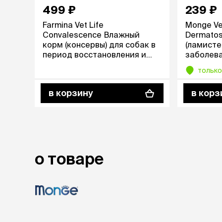
499 ₽
239 ₽
лежаки и
Farmina Vet Life
Monge Ve
Мягкие до
Convalescence Влажный
Dermatos
Лежанки
корм (консервы) для собак в
(ламисте
Тоннели
период восстановления и
заболева
Подстилки,
выздоровления, 300 гр.
только
подушки
Пледы
в корзину
в корз
когтеточк
игровые 
Дома-когте
игровые ко
Столбики
о товаре
Коврики
Из гофрок
Доски
одежда и