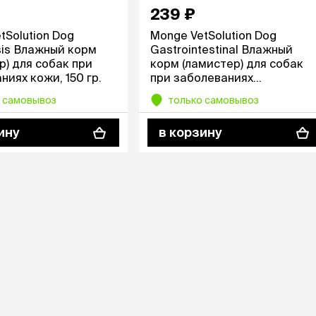
Дв
Миски на подставке
239 ₽
Автопоилки и
 домики
tSolution Dog
Monge VetSolution Dog
автокормушки
мики
то
is Влажный корм
Gastrointestinal Влажный
Фильтры для
Кор
р) для собак при
корм (ламистер) для собак
автопоилок
Ла
ниях кожи, 150 гр.
при заболеваниях
Для хранения корма
 матрасы,
На
желудочно-кишечного
Набор для кормления
 самовывоз
только самовывоз
Туа
тракта, 150 гр.
со
ину
в корзину
Тов
груминг
Мис
Расчески
и и
ко
Пуходерки
комплексы
Сум
Ножницы
точки и
кл
Расчёска-триммер
мплексы
Иг
Когтерезы
Шл
Колтунорезы
по
Средства для
артона
Ко
тримминга
До
Накладные колпачки
Ко
Машинки для стрижки
Ко
Сменные гребенки для