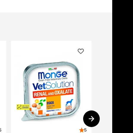
учение к месту
угое
дства от запаха и
тен
униция
мплекты
5%
ейки
ейники
торемни
мордники
ресники
водки
етки, вольеры,
ери
льеры
етки
дусы и ступени
5
5