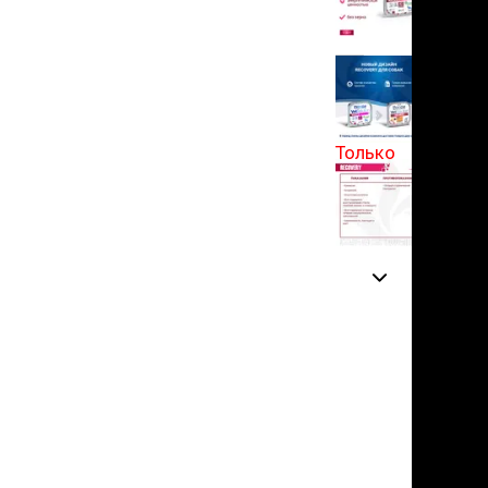
льзамы
в корзину
ие, без смывания
перхоти и зуда
я длинношерстных
5
я короткошерстных
1 отзыв
я лысых
хлоргексидином
Только
я белых кошек
для
поаллергенный
самовывоза
еи и пудры
ажные салфетки
д за глазами
д за ушами
рфюм
ная паста
ррекция
ведения и
едства от запаха
пугиватели