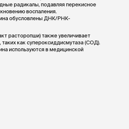
дные радикалы, подавляя перекисное
икновению воспаления.
бина обусловлены ДНК/РНК-
кт расторопши) также увеличивает
 таких как супероксиддисмутаза (СОД).
ина используются в медицинской
м специфических противораковых
нс между жизнестойкостью клеток и
 силимарин и силибин сдерживают
 опухолевых клетках, оказывая тем самым
ьная антиангиогенная активность
 путей содействия лечению