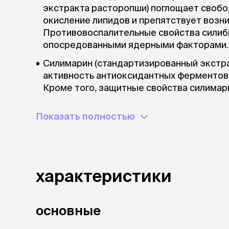
экстракта расторопши) поглощает свобо
окисление липидов и препятствует возн
Противовоспалительные свойства сили
опосредованными ядерными факторами.
Силимарин (стандартизированный экстра
активность антиоксидантных ферментов,
Кроме того, защитные свойства силимар
практике при лечении рака, посредство
механизмов силимарин создает дисбала
Показать полностью
апоптозом. Исследования показали, что
биосинтез и секрецию факторов роста в
противораковое воздействие. Потенциал
силимарина – это ещё один из основных
характеристики
онкологических заболеваний.
основные