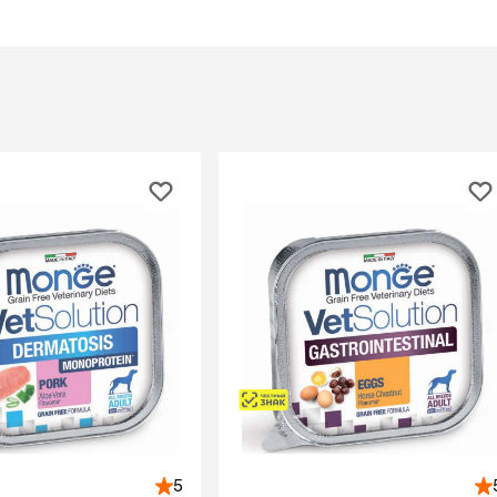
При
а
На пружинке
Др
ения
Трек
Сре
Лизунец
пя
 зубов
леные,
сумки, переноски и
ам
путешествия
мства
Ко
Сумки
Шл
Переноски
Ош
Рюкзаки
уалеты
Ав
Сумки фиксаторы
домик
На
Миски дорожные
м
Ад
По
миски, кормушки,
поилки
 кошачьего
кл
Миски
дв
Двойные
Во
Одинарные
Кл
Дорожные
подгузники
Пан
Коврики под миску
5