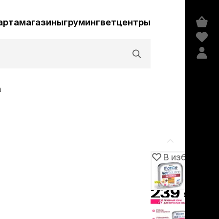
арта
магазины
груминг
ветцентры
а
Акции и скидки
В избранное
Артикул
105410
едства гигиены и
сметика
239 ₽
мпуни
ндиционеры и
добавить