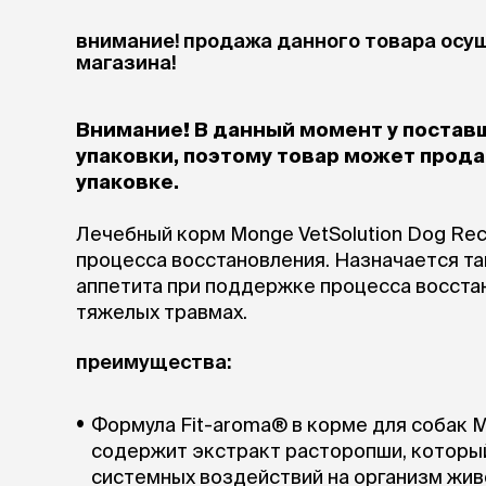
аксессуа
Свитеры
внимание! продажа данного товара осу
Футболки и
магазина!
Бантики и 
Платья
Смешные к
Внимание! В данный момент у постав
Украшения 
упаковки, поэтому товар может продав
аксессуар
упаковке.
Лечебный корм Monge VetSolution Dog Re
процесса восстановления. Назначается так
аппетита при поддержке процесса восстан
тяжелых травмах.
преимущества:
Формула Fit-aroma® в корме для собак M
содержит экстракт расторопши, которы
системных воздействий на организм жив