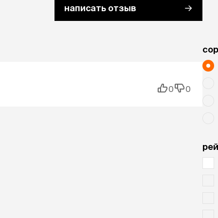
написать отзыв
cо
0
0
рей