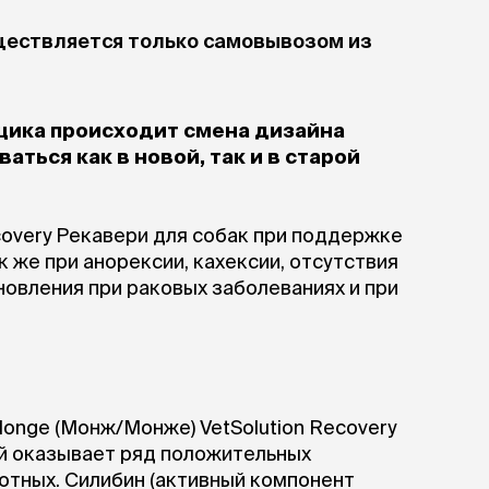
ры
Сре
расчёсок-триммеров
пя
ществляется только самовывозом из
Пилки
 майки
За
Фиксирующие
галстуки
для
переноски
Ножи и насадки
остюмы
щика происходит смена дизайна
Мебель для груминга
ме
и
аться как в новой, так и в старой
Ме
ы
covery Рекавери для собак при поддержке
 же при анорексии, кахексии, отсутствия
овления при раковых заболеваниях и при
onge (Монж/Монже) VetSolution Recovery
й оказывает ряд положительных
отных. Силибин (активный компонент