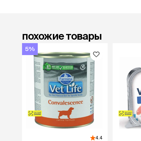
лакомств
Для вывед
шерсти
Для чистки
Мясные, вя
похожие товары
печеные
Сухие лако
5%
лотки и т
Закрытый, 
С бортико
С сеткой
Без сетки
Коврики
Пакеты для
туалета
Совки
Угловые
Пеленки и 
4.4