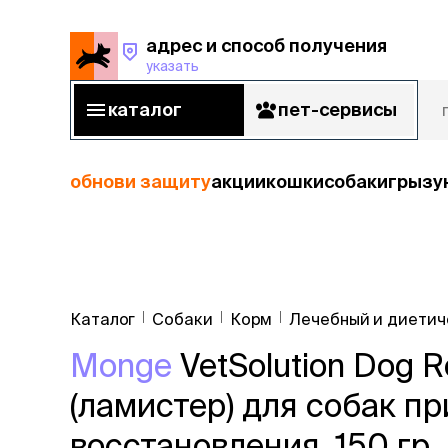
адрес и способ получения
указать
адрес и способ получения
указать
каталог
пет-сервисы
каталог
пет-сервисы
обнови защиту
акции
кошки
собаки
грызу
кошки
Пода
собаки
Каталог
Собаки
Корм
Лечебный и диетич
кошк
грызуны
Monge
VetSolution Dog 
корм
рыбы
Сухой корм
(ламистер) для собак п
Влажный к
птицы
Лечебный 
восстановления, 150 гр.