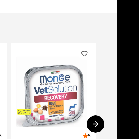
учение к месту
угое
дства от запаха и
тен
униция
мплекты
5%
ейки
ейники
торемни
мордники
ресники
водки
етки, вольеры,
ери
льеры
етки
дусы и ступени
5
5