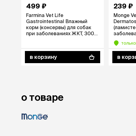
499 ₽
239 ₽
лежаки и
Farmina Vet Life
Monge Ve
Мягкие до
Gastrointestinal Влажный
Dermatos
Лежанки
корм (консервы) для собак
(ламисте
Тоннели
при заболеваниях ЖКТ, 300
заболева
Подстилки,
гр.
только
подушки
Пледы
в корзину
в корз
когтеточк
игровые 
Дома-когте
игровые ко
Столбики
о товаре
Коврики
Из гофрок
Доски
одежда и