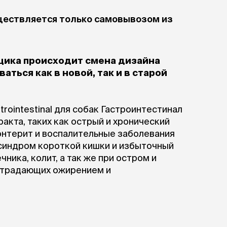
ры
Сре
расчёсок-триммеров
пя
ществляется только самовывозом из
Пилки
 майки
За
Фиксирующие
галстуки
для
переноски
Ножи и насадки
остюмы
щика происходит смена дизайна
Мебель для груминга
ме
и
аться как в новой, так и в старой
Ме
ы
rointestinal для собак Гастроинтестинал
акта, таких как острый и хронический
энтерит и воспалительные заболевания
 синдром короткой кишки и избыточный
ника, колит, а так же при остром и
 страдающих ожирением и