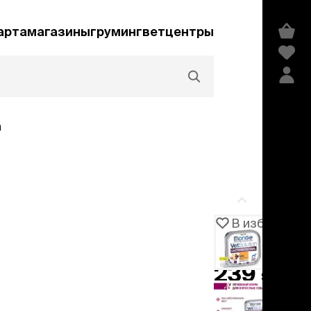
арта
магазины
груминг
ветцентры
а
Акции и скидки
В избранное
Артикул
105409
едства гигиены и
сметика
239 ₽
мпуни
ндиционеры и
добавить