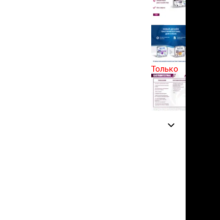
льзамы
в корзину
ие, без смывания
перхоти и зуда
я длинношерстных
5
я короткошерстных
14 отзывов
я лысых
хлоргексидином
Только
я белых кошек
для
поаллергенный
самовывоза
еи и пудры
ажные салфетки
д за глазами
д за ушами
рфюм
ная паста
ррекция
ведения и
едства от запаха
пугиватели