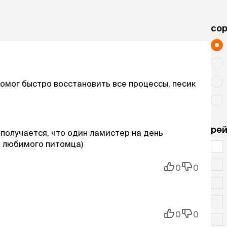
cо
омог быстро восстановить все процессы, песик
рей
с получается, что один ламистер на день
я любимого питомца)
0
0
0
0