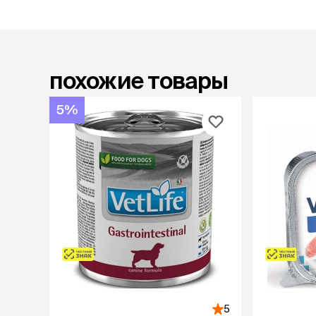
лакомств
Для вывед
шерсти
Для чистки
Мясные, вя
похожие товары
печеные
Сухие лако
5%
лотки и т
Закрытый, 
С бортико
С сеткой
Без сетки
Коврики
Пакеты для
туалета
Совки
Угловые
Пеленки и 
5