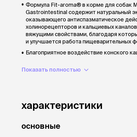
Формула Fit-aroma® в корме для собак 
Gastrointestinal содержит натуральный 
оказывающего антиспазматическое дейс
холинорецепторов и кальциевых каналов
вяжущими свойствами, благодаря котор
и улучшается работа пищеварительных 
Благоприятное воздействие конского ка
основного компонента эсцина. Эсцин за
кишечника и увеличивает биосинтез бел
Показать полностью
из чего следует, что экстракт конского
воспаление.
характеристики
основные