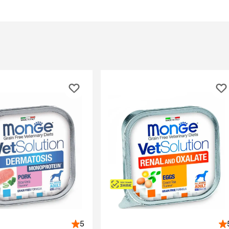
При
а
На пружинке
Др
ения
Трек
Сре
Лизунец
пя
 зубов
леные,
сумки, переноски и
ам
путешествия
мства
Ко
Сумки
Шл
Переноски
Ош
Рюкзаки
уалеты
Ав
Сумки фиксаторы
домик
На
Миски дорожные
м
Ад
По
миски, кормушки,
поилки
 кошачьего
кл
Миски
дв
Двойные
Во
Одинарные
Кл
Дорожные
подгузники
Пан
Коврики под миску
5