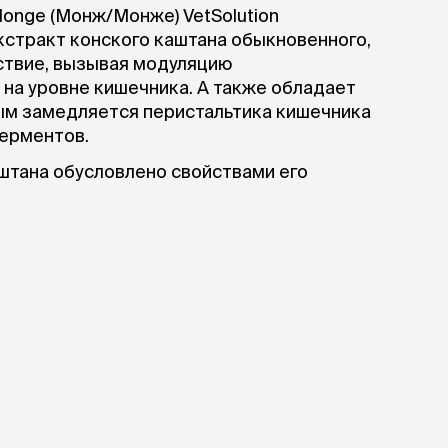
Monge (Монж/Монже) VetSolution
экстракт конского каштана обыкновенного,
твие, вызывая модуляцию
 на уровне кишечника. А также обладает
ым замедляется перистальтика кишечника
ферментов.
штана обусловлено свойствами его
живляет повреждения слизистой оболочки
ков плотных межклеточных соединений,
 каштана эффективно подавляет острое