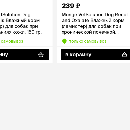
Дв
Миски на подставке
239 ₽
Автопоилки и
 домики
tSolution Dog
Monge VetSolution Dog Renal
автокормушки
мики
то
is Влажный корм
and Oxalate Влажный корм
Фильтры для
Кор
р) для собак при
(ламистер) для собак при
автопоилок
Ла
ниях кожи, 150 гр.
хронической почечной
Для хранения корма
 матрасы,
На
недостаточности, 150 гр.
Набор для кормления
 самовывоз
только самовывоз
Туа
со
ину
в корзину
Тов
груминг
Мис
Расчески
и и
ко
Пуходерки
комплексы
Сум
Ножницы
точки и
кл
Расчёска-триммер
мплексы
Иг
Когтерезы
Шл
Колтунорезы
по
Средства для
артона
Ко
тримминга
До
Накладные колпачки
Ко
Машинки для стрижки
Ко
Сменные гребенки для