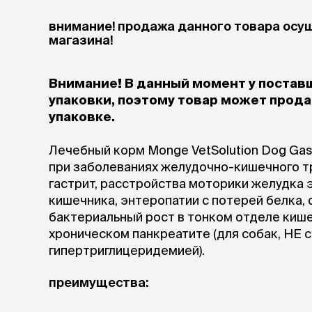
аксессуа
Свитеры
внимание! продажа данного товара осу
Футболки и
магазина!
Бантики и 
Платья
Смешные к
Внимание! В данный момент у постав
Украшения 
упаковки, поэтому товар может продав
аксессуар
упаковке.
Лечебный корм Monge VetSolution Dog Gast
при заболеваниях желудочно-кишечного тр
гастрит, расстройства моторики желудка 
кишечника, энтеропатии с потерей белка,
бактериальный рост в тонком отделе кишеч
хроническом панкреатите (для собак, НЕ
гипертриглицеридемией).
преимущества: