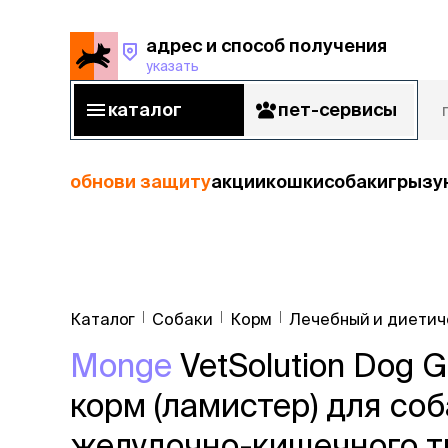
адрес и способ получения
указать
адрес и способ получения
указать
каталог
пет-сервисы
каталог
пет-сервисы
обнови защиту
акции
кошки
собаки
грызу
кошки
Пода
собаки
Каталог
Собаки
Корм
Лечебный и диетич
кошк
грызуны
Monge
VetSolution Dog G
корм
рыбы
Сухой корм
корм (ламистер) для со
Влажный к
птицы
Лечебный 
желудочно-кишечного тр