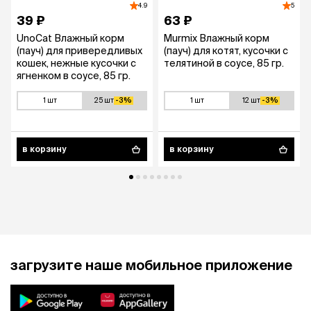
4.9
5
39 ₽
63 ₽
UnoCat Влажный корм
Murmix Влажный корм
(пауч) для привередливых
(пауч) для котят, кусочки с
кошек, нежные кусочки с
телятиной в соусе, 85 гр.
ягненком в соусе, 85 гр.
1 шт
25 шт
-3%
1 шт
12 шт
-3%
в корзину
в корзину
загрузите наше мобильное приложение