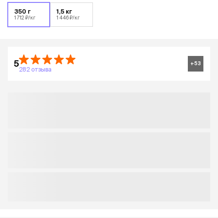
350 г
1,5 кг
1 712 ₽/кг
1 446 ₽/кг
5
+
53
282 отзыва