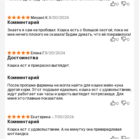
0
0
Михаил
К.
8/30/2024
Комментарий
Знаете я сам не пробовал. Кошка есть с большой охотой, пока не
мне ничего плохого не сказала! Будем думать, что ей понравилось!
0
0
Елена
Г.
8/20/2024
Достоинства
Кашка ест и прекрасно выглядит.
Комментарий
После пропажи фармины не могла найти для кошки мейн-куна
другой корм. Этот подошел идеально, кошка ест с удовольствием,
ждут работает как часы и шерсть выглядит потрясающе. Для
меня это главные показатели.
0
0
Екатерина
-.
7/30/2024
Комментарий
Кошка ест с удовольствием. А на минутку она привередливая
шотландка.
0
0