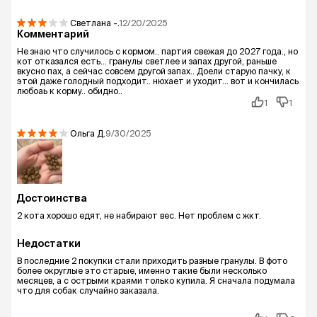
Светлана
-.
12/20/2025
Комментарий
Не знаю что случилось с кормом.. партия свежая до 2027 года., но
кот отказался есть... гранулы светлее и запах другой, раньше
вкусно пах, а сейчас совсем другой запах.. Доели старую пачку, к
этой даже голодный подходит.. нюхает и уходит... вот и кончилась
любоаь к корму.. обидно..
1
1
Ольга
Д.
9/30/2025
Достоинства
2 кота хорошо едят, не набирают вес. Нет проблем с жкт.
Недостатки
В последние 2 покупки стали приходить разные гранулы. В фото
более округлые это старые, именно такие были несколько
месяцев, а с острыми краями только купила. Я сначала подумала
что для собак случайно заказала.