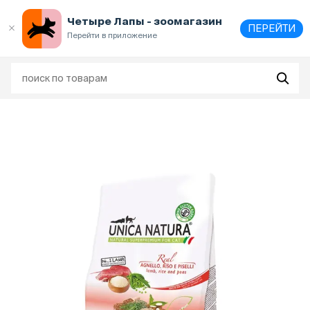
Выберите
адрес и способ получения
Четыре Лапы - зоомагазин
ПЕРЕЙТИ
Перейти в приложение