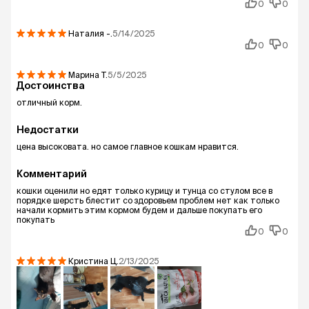
0
0
Наталия
-.
5/14/2025
0
0
Марина
Т.
5/5/2025
Достоинства
отличный корм.
Недостатки
цена высоковата. но самое главное кошкам нравится.
Комментарий
кошки оценили но едят только курицу и тунца со стулом все в
порядке шерсть блестит со здоровьем проблем нет как только
начали кормить этим кормом будем и дальше покупать его
покупать
0
0
Кристина
Ц.
2/13/2025