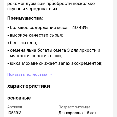
рекомендуем вам приобрести несколько
вкусов и чередовать их.
Преимущества:
большое содержание мяса – 40,43%;
высокое качество сырья;
без глютена;
семена льна богаты омега 3 для яркости и
мягкости шерсти кошки;
юкка Мохаве снижает запах экскрементов;
экстракт розмарина – природный
Показать полностью
антиоксидант;
клетчатка подорожника богата волокнами
характеристики
для выведения шерсти из желудка
полноценное питание для кошек любого
основные
возраста, размера и уровня активности;
Артикул
Возраст питомца
произведен в Италии.
1053913
Для взрослых 1-6 лет