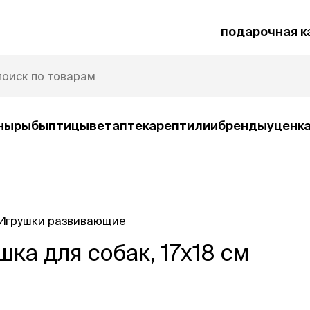
подарочная к
ны
рыбы
птицы
ветаптека
рептилии
бренды
уценк
рочная карта
Защита от паразитов
Игрушки развивающие
и
ка для собак, 17х18 см
умные товары
ср
ко
Автокормушки
Ша
орм
Игрушки
Ко
и
интерактивные