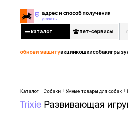
адрес и способ получения
указать
адрес и способ получения
указать
каталог
пет-сервисы
каталог
пет-сервисы
обнови защиту
акции
кошки
собаки
грызу
кошки
Пода
собаки
Каталог
Собаки
Умные товары для собак
кошк
грызуны
Trixie
Развивающая игруш
корм
рыбы
Сухой корм
Влажный к
птицы
Лечебный 