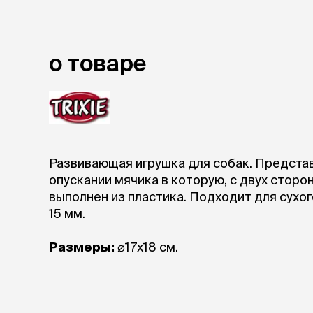
лакомств
Для вывед
шерсти
Для чистки
о товаре
Мясные, вя
печеные
Сухие лако
лотки и т
Закрытый, 
Развивающая игрушка для собак. Представ
С бортико
опускании мячика в которую, с двух сторо
С сеткой
выполнен из пластика. Подходит для сухо
Без сетки
15 мм.
Коврики
Пакеты для
Размеры:
⌀17х18 см.
туалета
Совки
Угловые
Пеленки и 