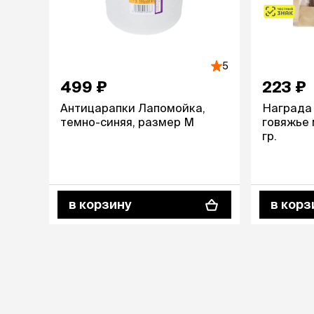
5
499 ₽
223 ₽
Антицарапки Лапомойка,
Награда
темно-синяя, размер М
говяжье 
гр.
в корзину
в корз