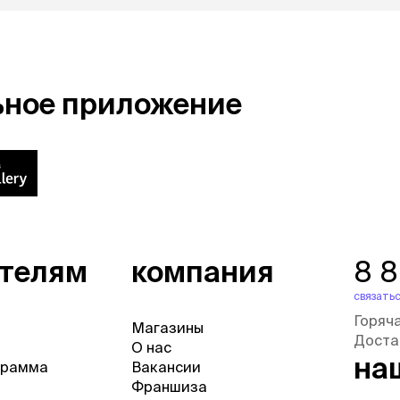
ьное приложение
ателям
компания
8 
связатьс
Горяч
Магазины
Доста
О нас
на
грамма
Вакансии
Франшиза